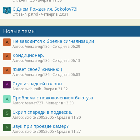
От: ZAMPRED
Вчера в 19:38
С Днем Рождения, Sokolov73!
От: sakh_patrol
Четверг в 23:31
Новые темы
Не заводится с брелка сигнализации
А
Автор: Александр186
Сегодня в 06:29
Кондиционер.
А
Автор: Александр186
Сегодня в 06:13
Живет своей жизнью )
А
Автор: Александр186
Сегодня в 06:03
Стук из задней головы
A
Автор: avchumik
Вчера в 21:32
Проблема с подключением блютуза
А
Автор: Азамат727
Четверг в 13:30
Скрип спереди в подвеске.
S
Автор: Stroitel20052005
Среда в 11:30
Звук при проезде камер?
S
Автор: Stroitel20052005
Среда в 11:27