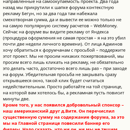
направленные на самоокупаемость проекта. Два года
назад мы прикрутили к шапке форума контекстную
рекламу Бегун, но за два года там набежала
смехотворная сумма, да и вывести ее можно только не
на самую популярную систему расчетов – WebMoney.
Сейчас на форуме вы видите рекламу от Яндекса
(процедура оформления не самая простая – я на это убил
почти две недели личного времени). От лица Админов
хочу обратиться к форумчанам с просьбой – поддержите
этот проект. Мы не просим никаких пожертвований, мы
просим всего лишь кликать на рекламу, не обязательно
это делать часто, достаточно всего лишь раз – при заходе
на форум. Убедительная просьба не закрывать сразу
открывшееся окно, такой клик будет считаться
недействительным. Просто работайте на той странице,
на которой вам хотелось бы, а рекламная пусть повисит
минуты две.
Кроме того, у нас появился добровольный спонсор –
наш американский друг д.Витя. Он перечислил
существенную сумму на содержание форума, за это
мы на Главной странице повесили баннер его
фирмы. Надо сказать, что ни он, ни мы не тешим