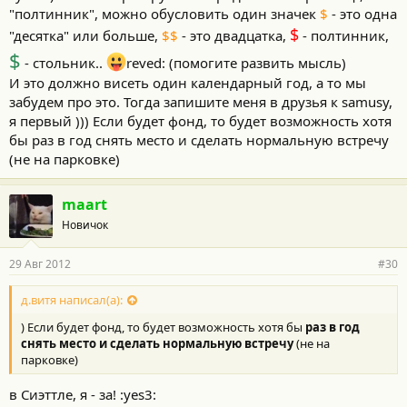
"полтинник", можно обусловить один значек
$
- это одна
$
"десятка" или больше,
$$
- это двадцатка,
- полтинник,
$
- стольник..
reved: (помогите развить мысль)
И это должно висеть один календарный год, а то мы
забудем про это. Тогда запишите меня в друзья к samusу,
я первый ))) Если будет фонд, то будет возможность хотя
бы раз в год снять место и сделать нормальную встречу
(не на парковке)
maart
Новичок
29 Авг 2012
#30
д.витя написал(а):
) Если будет фонд, то будет возможность хотя бы
раз в год
снять место и сделать нормальную встречу
(не на
парковке)
в Сиэттле, я - за! :yes3: