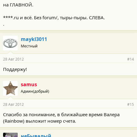
на ГЛАВНОЙ.
****.ru и всё. Без forum/, тыры-пыры. СЛЕВА.
.
maykl3011
Местный
28 Авг 2012
#14
Поддержу!
samus
Админ(добрый)
28 Авг 2012
#15
Спасибо за понимание, в ближайшее время Валера
(Rainbow) выложит номер счета.
неБывалый