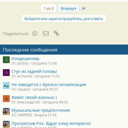
Last
1 из 3
Вперёд
Войдите или зарегистрируйтесь для ответа.
WhatsApp
Электронная почта
Ссылка
Поделиться:
Последние сообщения
Кондиционер.
J
От: JustDoc
Сегодня в 13:48
Стук из задней головы
A
От: avchumik
Сегодня в 11:42
Не заводится с брелка сигнализации
От: swyazist
Сегодня в 09:23
Живет своей жизнью )
А
От: Александр186
Сегодня в 06:03
Музыкальные предпочтения
От: ZAMPRED
Вчера в 21:39
Прогрессив Рок. Вдруг кому интересно