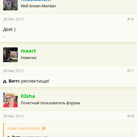
Well-Known Member
28 Авг 2012
#16
ДЫК )
.
maart
Новичок
28 Авг 2012
#17
д. Вит
е респектище!
03sha
Почетный пользователь форума
28 Авг 2012
#18
maart написал(а):