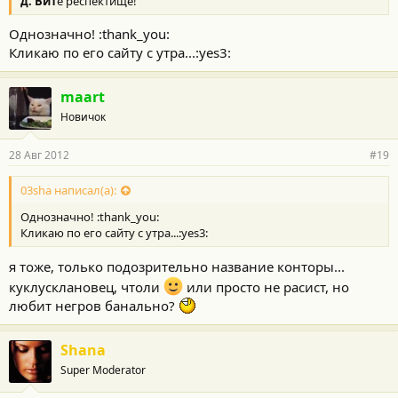
д. Вит
е респектище!
Однозначно! :thank_you:
Кликаю по его сайту с утра...:yes3:
maart
Новичок
28 Авг 2012
#19
03sha написал(а):
Однозначно! :thank_you:
Кликаю по его сайту с утра...:yes3:
я тоже, только подозрительно название конторы...
куклусклановец, чтоли
или просто не расист, но
любит негров банально?
Shana
Super Moderator