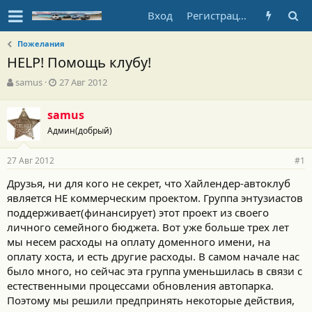
Вход
Регистрация
Пожелания
HELP! Помощь клубу!
А
Д
samus
27 Авг 2012
в
а
т
т
samus
о
а
Админ(добрый)
р
н
т
а
е
ч
27 Авг 2012
#1
м
а
ы
л
Друзья, ни для кого не секрет, что Хайлендер-автоклуб
а
является НЕ коммерческим проектом. Группа энтузиастов
поддерживает(финансирует) этот проект из своего
личного семейного бюджета. Вот уже больше трех лет
мы несем расходы на оплату доменного имени, на
оплату хоста, и есть другие расходы. В самом начале нас
было много, но сейчас эта группа уменьшилась в связи с
естественными процессами обновления автопарка.
Поэтому мы решили предпринять некоторые действия,