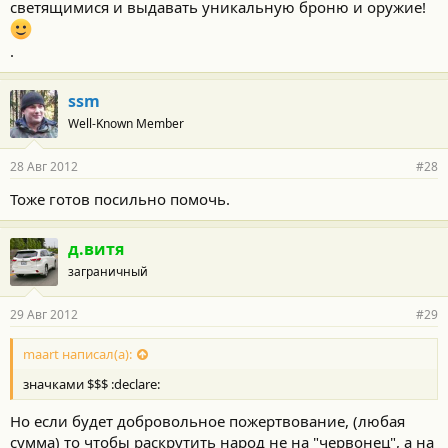
светящимися и выдавать уникальную броню и оружие!
.
ssm
Well-Known Member
28 Авг 2012
#28
Тоже готов посильно помочь.
д.витя
заграничный
29 Авг 2012
#29
maart написал(а):
значками $$$ :declare:
Но если будет добровольное пожертвование, (любая
сумма) то чтобы раскрутить народ не на "червонец", а на