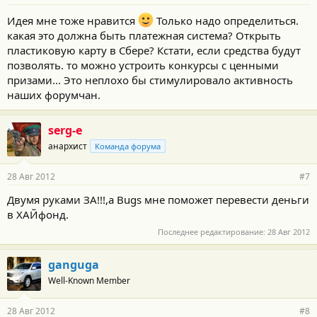
Идея мне тоже нравится
Только надо определиться.
какая это должна быть платежная система? Открыть
пластиковую карту в Сбере? Кстати, если средства будут
позволять. то можно устроить конкурсы с ценными
призами... Это неплохо бы стимулировало активность
наших форумчан.
serg-e
анархист
Команда форума
28 Авг 2012
#7
Двумя руками ЗА!!!,а Bugs мне поможет перевести деньги
в ХАЙфонд.
Последнее редактирование:
28 Авг 2012
ganguga
Well-Known Member
28 Авг 2012
#8