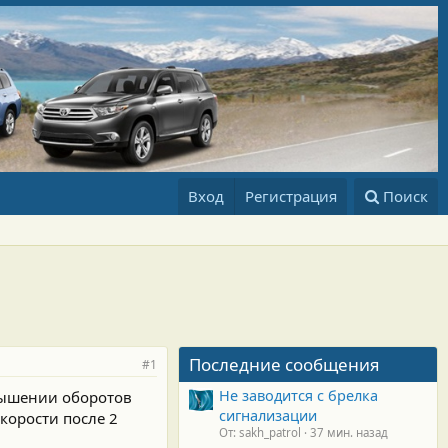
Вход
Регистрация
Поиск
Последние сообщения
#1
Не заводится с брелка
овышении оборотов
сигнализации
корости после 2
От: sakh_patrol
37 мин. назад