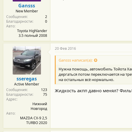
м
а
Gansss
ы
л
New Member
а
Сообщения
2
Благодарности
0
Авто
Toyota Highlander
3.5 полный 2008
20 Фев 2016
Gansss написал(а):
Нужна помощь, автомобиль Тойота Хайл
дергаться потом переключается на тре
sseregas
на остальных всё нормально.
Active Member
Сообщения
123
Жидкость акпп давно менял? Фильт
Благодарности
75
Адрес
Нижний
Новгород
Авто
MAZDA CX-9 2,5
TURBO 2020