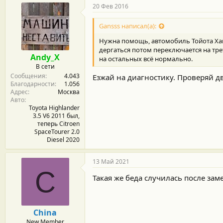
20 Фев 2016
Gansss написал(а):
Нужна помощь, автомобиль Тойота Хайл
дергаться потом переключается на тре
Andy_X
на остальных всё нормально.
В сети
Сообщения
4.043
Езжай на диагностику. Проверяй дв
Благодарности
1.056
Адрес
Москва
Авто
Toyota Highlander
3.5 V6 2011 был,
теперь Citroen
SpaceTourer 2.0
Diesel 2020
13 Май 2021
C
Такая же беда случилась после зам
China
New Member