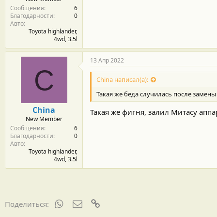
Сообщения
6
Благодарности
0
Авто
Toyota highlander,
4wd, 3.5l
13 Апр 2022
C
China написал(а):
Такая же беда случилась после замены
China
Такая же фигня, залил Митасу апп
New Member
Сообщения
6
Благодарности
0
Авто
Toyota highlander,
4wd, 3.5l
WhatsApp
Электронная почта
Ссылка
Поделиться: