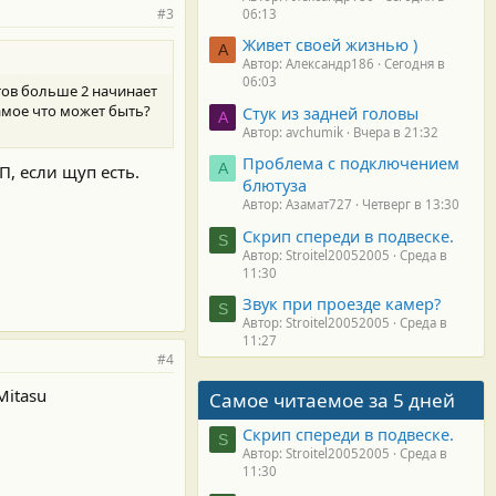
#3
06:13
Живет своей жизнью )
А
Автор: Александр186
Сегодня в
06:03
тов больше 2 начинает
амое что может быть?
Стук из задней головы
A
Автор: avchumik
Вчера в 21:32
Проблема с подключением
А
, если щуп есть.
блютуза
Автор: Азамат727
Четверг в 13:30
Скрип спереди в подвеске.
S
Автор: Stroitel20052005
Среда в
11:30
Звук при проезде камер?
S
Автор: Stroitel20052005
Среда в
11:27
#4
Mitasu
Самое читаемое за 5 дней
Скрип спереди в подвеске.
S
Автор: Stroitel20052005
Среда в
11:30