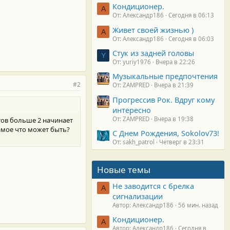
Кондиционер.
А
От: Александр186
Сегодня в 06:13
Живет своей жизнью )
А
От: Александр186
Сегодня в 06:03
Стук из задней головы
Y
От: yuriy1976
Вчера в 22:26
Музыкальные предпочтения
#2
От: ZAMPRED
Вчера в 21:39
Прогрессив Рок. Вдруг кому
интересно
От: ZAMPRED
Вчера в 19:38
тов больше 2 начинает
амое что может быть?
С Днем Рождения, Sokolov73!
От: sakh_patrol
Четверг в 23:31
Новые темы
Не заводится с брелка
А
сигнализации
Автор: Александр186
56 мин. назад
Кондиционер.
А
Автор: Александр186
Сегодня в