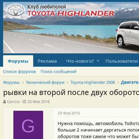
Форумы
Реклама
Что нового?
Пользователи
Список форумов
Поиск сообщений
Форумы
Технический форум
Toyota-Highlander 2008
Двигате
рывки на второй после двух оборот
А
Д
Gansss
20 Фев 2016
в
а
т
т
20 Фев 2016
о
а
G
Нужна помощь, автомобиль Тойота 
р
н
т
а
больше 2 начинает дергаться пото
е
ч
оборотов тоже самое что может бы