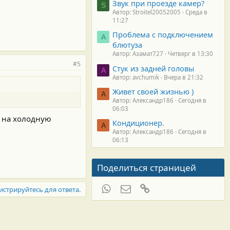
Звук при проезде камер?
S
Автор: Stroitel20052005
Среда в
11:27
Проблема с подключением
А
блютуза
Автор: Азамат727
Четверг в 13:30
#5
Стук из задней головы
A
Автор: avchumik
Вчера в 21:32
Живет своей жизнью )
А
Автор: Александр186
Сегодня в
06:03
о на холодную
Кондиционер.
А
Автор: Александр186
Сегодня в
06:13
Поделиться страницей
WhatsApp
Электронная почта
Ссылка
истрируйтесь для ответа.