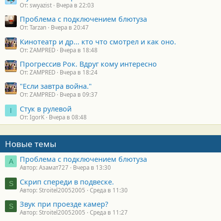
От: swyazist
Вчера в 22:03
Проблема с подключением блютуза
От: Tarzan
Вчера в 20:47
Кинотеатр и др... кто что смотрел и как оно.
От: ZAMPRED
Вчера в 18:48
Прогрессив Рок. Вдруг кому интересно
От: ZAMPRED
Вчера в 18:24
"Если завтра война."
От: ZAMPRED
Вчера в 09:37
Стук в рулевой
I
От: IgorK
Вчера в 08:48
Новые темы
Проблема с подключением блютуза
А
Автор: Азамат727
Вчера в 13:30
Скрип спереди в подвеске.
S
Автор: Stroitel20052005
Среда в 11:30
Звук при проезде камер?
S
Автор: Stroitel20052005
Среда в 11:27