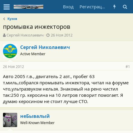
Вход
Регистрация
Кузов
промывка инжекторов
А
Д
Сергей Николаевич
26 Ноя 2012
в
а
т
т
Сергей Николаевич
о
а
Active Member
р
н
т
а
26 Ноя 2012
е
ч
#1
м
а
Авто 2005 г.в., двигатель 2 азт., пробег 63
ы
л
т.миль,собрался промывать инжектора, читал на форуме
а
что,ультразвуком нельзя. Знакомый на рено чистил
так:250 гр. керосина на 10 литров говорит помогает. Я
думаю керосином не стоит лучше СТО.
неБывалый
Well-Known Member