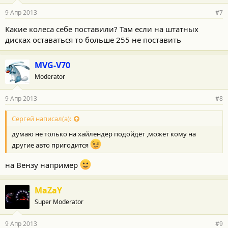
9 Апр 2013
#7
Какие колеса себе поставили? Там если на штатных
дисках оставаться то больше 255 не поставить
MVG-V70
Moderator
9 Апр 2013
#8
Сергей написал(а):
думаю не только на хайлендер подойдёт ,может кому на
другие авто пригодится
на Вензу например
MaZaY
Super Moderator
9 Апр 2013
#9