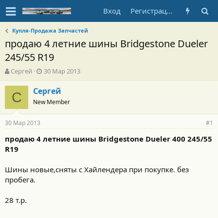
Вход
Регистрация
Купля-Продажа Запчастей
продаю 4 летние шины Bridgestone Dueler
245/55 R19
А
Д
Сергей
30 Мар 2013
в
а
т
т
Сергей
С
о
а
New Member
р
н
т
а
30 Мар 2013
е
ч
#1
м
а
продаю 4 летние шины Bridgestone Dueler 400 245/55
ы
л
R19
а
Шины новые,сняты с Хайлендера при покупке. без
пробега.
28 т.р.