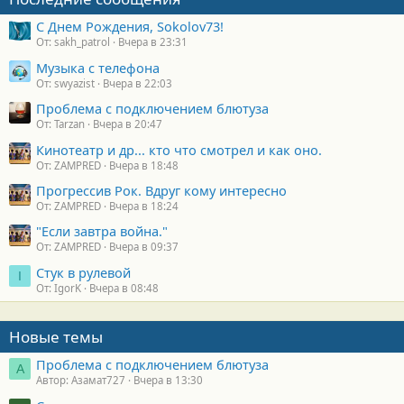
С Днем Рождения, Sokolov73!
От: sakh_patrol
Вчера в 23:31
Музыка с телефона
От: swyazist
Вчера в 22:03
Проблема с подключением блютуза
От: Tarzan
Вчера в 20:47
Кинотеатр и др... кто что смотрел и как оно.
От: ZAMPRED
Вчера в 18:48
Прогрессив Рок. Вдруг кому интересно
От: ZAMPRED
Вчера в 18:24
"Если завтра война."
От: ZAMPRED
Вчера в 09:37
Стук в рулевой
I
От: IgorK
Вчера в 08:48
Новые темы
Проблема с подключением блютуза
А
Автор: Азамат727
Вчера в 13:30