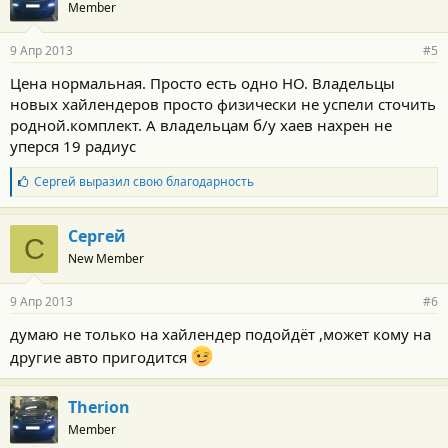
Member
9 Апр 2013
#5
Цена нормальная. Просто есть одно НО. Владельцы
новых хайлендеров просто физически не успели сточить
родной.комплект. А владельцам б/у хаев нахрен не
уперся 19 радиус
Б
Сергей
выразил свою благодарность
л
а
г
Сергей
С
о
New Member
д
а
р
9 Апр 2013
#6
н
о
думаю не только на хайлендер подойдёт ,может кому на
с
другие авто пригодится
т
и
:
Therion
Member