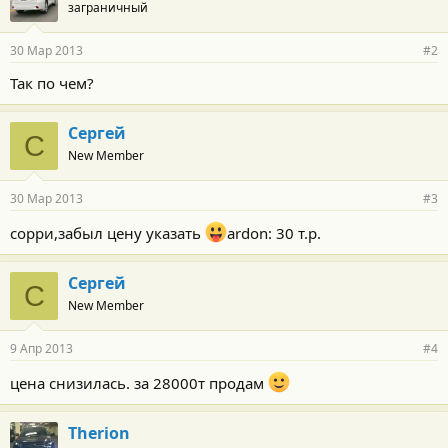
заграничный
30 Мар 2013
#2
Так по чем?
Сергей
С
New Member
30 Мар 2013
#3
сорри,забыл цену указать
ardon: 30 т.р.
Сергей
С
New Member
9 Апр 2013
#4
цена снизилась. за 28000т продам
Therion