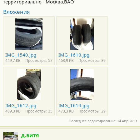
территориально - Москва,ВАО
Вложения
IMG_1540.jpg
IMG_1610.jpg
449,7 KB
Просмотры: 57
463,9 KB
Просмотры: 39
IMG_1612.jpg
IMG_1614.jpg
489,3 KB
Просмотры: 35
473,3 KB
Просмотры: 29
Последнее редактирование:
14 Апр 2013
д.витя