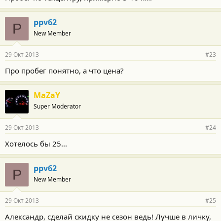
ppv62
P
New Member
29 Окт 2013
#23
Про пробег понятно, а что цена?
MaZaY
Super Moderator
29 Окт 2013
#24
Хотелось бы 25...
ppv62
P
New Member
29 Окт 2013
#25
Александр, сделай скидку не сезон ведь! Лучше в личку,