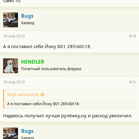
само то.
Bugs
Хаевод
10 Апр 2013
#14
А я поставил себе Йоку 801 285\60\18
HENDLER
Почетный пользователь форума
10 Апр 2013
#15
Bugs написал(а):
А я поставил себе Йоку 801 285\60\18
Надеюсь получил лучше рулёжку,ну и расход увеличил.
Bugs
Хаевод