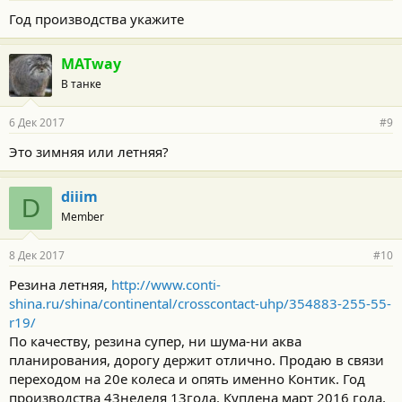
Год производства укажите
MATway
В танке
6 Дек 2017
#9
Это зимняя или летняя?
diiim
D
Member
8 Дек 2017
#10
Резина летняя,
http://www.conti-
shina.ru/shina/continental/crosscontact-uhp/354883-255-55-
r19/
По качеству, резина супер, ни шума-ни аква
планирования, дорогу держит отлично. Продаю в связи
переходом на 20е колеса и опять именно Контик. Год
производства 43неделя 13года. Куплена март 2016 года,