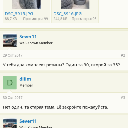
DSC_3915.JPG
DSC_3916.JPG
88,7 KB
Просмотры: 99
244,8 KB
Просмотры: 95
Sever11
Well-Known Member
29 Окт 2017
#2
У тебя два комплект резины? Один за 30, второй за 35?
diiim
D
Member
30 Окт 2017
#3
Нет один, та старая тема. Её закройте пожалуйста.
Sever11
Well-Known Member