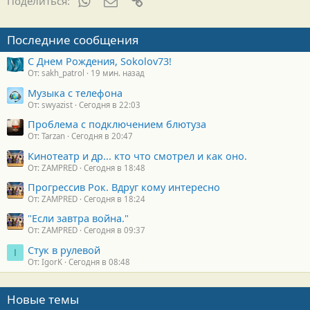
Поделиться:
Последние сообщения
С Днем Рождения, Sokolov73!
От: sakh_patrol
19 мин. назад
Музыка с телефона
От: swyazist
Сегодня в 22:03
Проблема с подключением блютуза
От: Tarzan
Сегодня в 20:47
Кинотеатр и др... кто что смотрел и как оно.
От: ZAMPRED
Сегодня в 18:48
Прогрессив Рок. Вдруг кому интересно
От: ZAMPRED
Сегодня в 18:24
"Если завтра война."
От: ZAMPRED
Сегодня в 09:37
Стук в рулевой
I
От: IgorK
Сегодня в 08:48
Новые темы