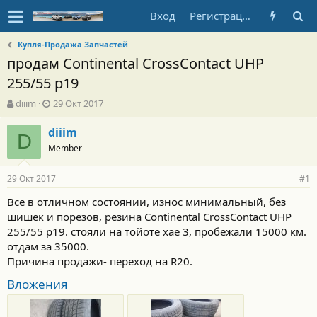
Вход
Регистрация
Купля-Продажа Запчастей
продам Continental CrossContact UHP
255/55 р19
А
Д
diiim
29 Окт 2017
в
а
т
т
diiim
D
о
а
Member
р
н
т
а
29 Окт 2017
е
ч
#1
м
а
Все в отличном состоянии, износ минимальный, без
ы
л
шишек и порезов, резина Continental CrossContact UHP
а
255/55 р19. стояли на тойоте хае 3, пробежали 15000 км.
отдам за 35000.
Причина продажи- переход на R20.
Вложения