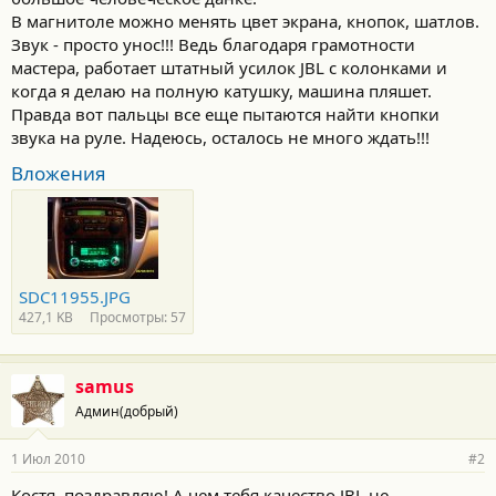
В магнитоле можно менять цвет экрана, кнопок, шатлов.
Звук - просто унос!!! Ведь благодаря грамотности
мастера, работает штатный усилок JBL с колонками и
когда я делаю на полную катушку, машина пляшет.
Правда вот пальцы все еще пытаются найти кнопки
звука на руле. Надеюсь, осталось не много ждать!!!
Вложения
SDC11955.JPG
427,1 KB
Просмотры: 57
samus
Админ(добрый)
1 Июл 2010
#2
Костя, поздравляю! А чем тебя качество JBL не