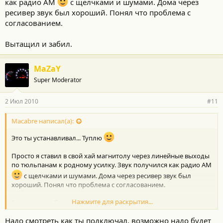
как радио АМ
с щелчками и шумами. Дома через
ресивер звук был хороший. Понял что проблема с
согласованием.
Вытащил и забил.
MaZaY
Super Moderator
2 Июл 2010
#11
Macabre написал(а):
Это ты устанавливал... Туплю
Просто я ставил в свой хай магнитолу через линейные выходы
по тюльпанам к родному усилку. Звук получился как радио АМ
с щелчками и шумами. Дома через ресивер звук был
хороший. Понял что проблема с согласованием.
Нажмите для раскрытия...
Вытащил и забил.
Надо смотреть как ты подключал, возможно надо будет