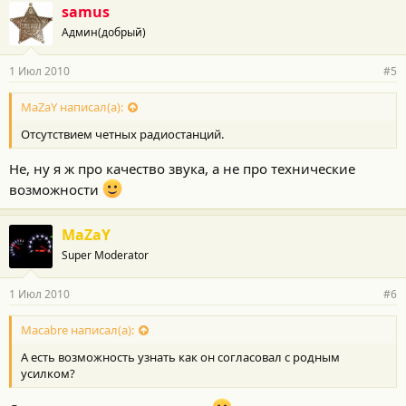
samus
Админ(добрый)
1 Июл 2010
#5
MaZaY написал(а):
Отсутствием четных радиостанций.
Не, ну я ж про качество звука, а не про технические
возможности
MaZaY
Super Moderator
1 Июл 2010
#6
Macabre написал(а):
А есть возможность узнать как он согласовал с родным
усилком?