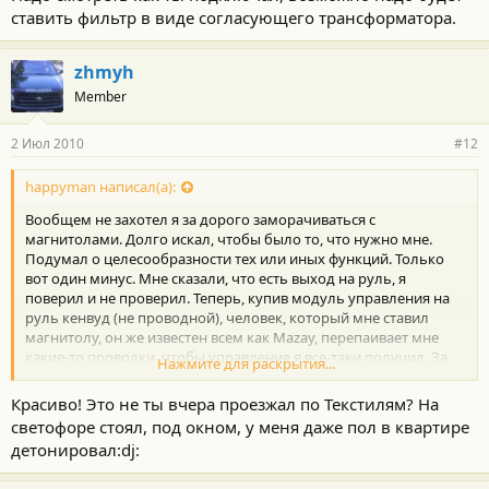
ставить фильтр в виде согласующего трансформатора.
zhmyh
Member
2 Июл 2010
#12
happyman написал(а):
Вообщем не захотел я за дорого заморачиваться с
магнитолами. Долго искал, чтобы было то, что нужно мне.
Подумал о целесообразности тех или иных функций. Только
вот один минус. Мне сказали, что есть выход на руль, я
поверил и не проверил. Теперь, купив модуль управления на
руль кенвуд (не проводной), человек, который мне ставил
магнитолу, он же известен всем как Mazay, перепаивает мне
какие-то проводки, чтобы управление я все-таки получил. За
Нажмите для раскрытия...
что ему большое человеческое данке.
В магнитоле можно менять цвет экрана, кнопок, шатлов. Звук -
Красиво! Это не ты вчера проезжал по Текстилям? На
просто унос!!! Ведь благодаря грамотности мастера, работает
светофоре стоял, под окном, у меня даже пол в квартире
штатный усилок JBL с колонками и когда я делаю на полную
детонировал:dj:
катушку, машина пляшет. Правда вот пальцы все еще
пытаются найти кнопки звука на руле. Надеюсь, осталось не