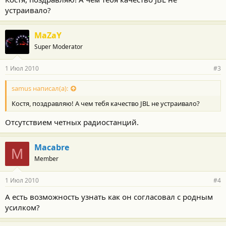
устраивало?
MaZaY
Super Moderator
1 Июл 2010
#3
samus написал(а):
Костя, поздравляю! А чем тебя качество JBL не устраивало?
Отсутствием четных радиостанций.
Macabre
M
Member
1 Июл 2010
#4
А есть возможность узнать как он согласовал с родным
усилком?