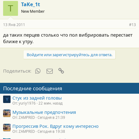
много ждать!!!
TaKe_1t
T
New Member
13 Янв 2011
#13
да таких перцев столько что пол вибрировать перестает
ближе к утру.
Войдите или зарегистрируйтесь для ответа.
WhatsApp
Электронная почта
Ссылка
Поделиться:
Последние сообщения
Стук из задней головы
Y
От: yuriy1976
22 мин. назад
Музыкальные предпочтения
От: ZAMPRED
Сегодня в 21:39
Прогрессив Рок. Вдруг кому интересно
От: ZAMPRED
Сегодня в 19:38