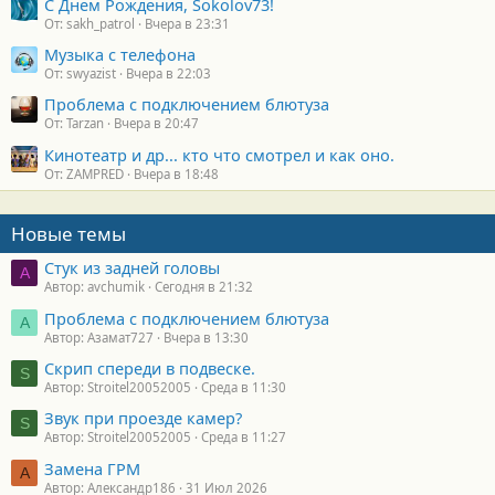
С Днем Рождения, Sokolov73!
От: sakh_patrol
Вчера в 23:31
Музыка с телефона
От: swyazist
Вчера в 22:03
Проблема с подключением блютуза
От: Tarzan
Вчера в 20:47
Кинотеатр и др... кто что смотрел и как оно.
От: ZAMPRED
Вчера в 18:48
Новые темы
Стук из задней головы
A
Автор: avchumik
Сегодня в 21:32
Проблема с подключением блютуза
А
Автор: Азамат727
Вчера в 13:30
Скрип спереди в подвеске.
S
Автор: Stroitel20052005
Среда в 11:30
Звук при проезде камер?
S
Автор: Stroitel20052005
Среда в 11:27
Замена ГРМ
А
Автор: Александр186
31 Июл 2026