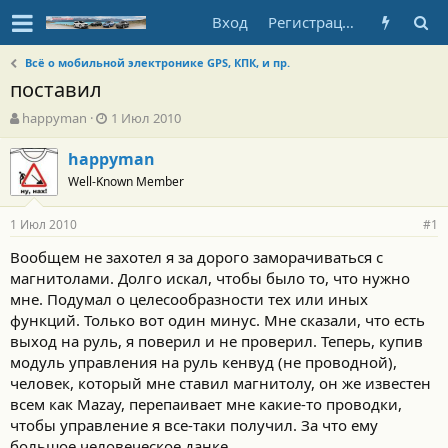
Вход
Регистрация
Всё о мобильной электронике GPS, КПК, и пр.
поставил
А
Д
happyman
1 Июл 2010
в
а
т
т
happyman
о
а
Well-Known Member
р
н
т
а
1 Июл 2010
е
ч
#1
м
а
Вообщем не захотел я за дорого заморачиваться с
ы
л
магнитолами. Долго искал, чтобы было то, что нужно
а
мне. Подумал о целесообразности тех или иных
функций. Только вот один минус. Мне сказали, что есть
выход на руль, я поверил и не проверил. Теперь, купив
модуль управления на руль кенвуд (не проводной),
человек, который мне ставил магнитолу, он же известен
всем как Mazay, перепаивает мне какие-то проводки,
чтобы управление я все-таки получил. За что ему
большое человеческое данке.