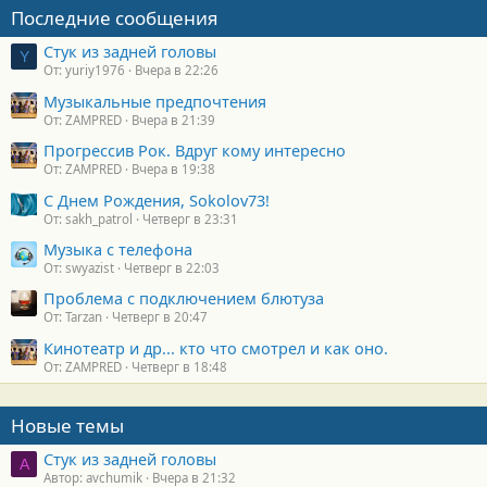
Последние сообщения
Стук из задней головы
Y
От: yuriy1976
Вчера в 22:26
Музыкальные предпочтения
От: ZAMPRED
Вчера в 21:39
Прогрессив Рок. Вдруг кому интересно
От: ZAMPRED
Вчера в 19:38
С Днем Рождения, Sokolov73!
От: sakh_patrol
Четверг в 23:31
Музыка с телефона
От: swyazist
Четверг в 22:03
Проблема с подключением блютуза
От: Tarzan
Четверг в 20:47
Кинотеатр и др... кто что смотрел и как оно.
От: ZAMPRED
Четверг в 18:48
Новые темы
Стук из задней головы
A
Автор: avchumik
Вчера в 21:32