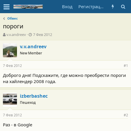
Вход
Регистрация
Обвес
пороги
А
Д
v.v.andreev
7 Фев 2012
в
а
т
т
v.v.andreev
о
а
New Member
р
н
т
а
7 Фев 2012
е
ч
#1
м
а
Доброго дня! Подскажите, где можно преобрести пороги
ы
л
на хайлендер 2008 года.
а
izberbashec
Пешеход
7 Фев 2012
#2
Раз - в Google