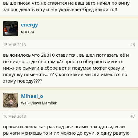
выше писал что не ставится на ваш авто начал по вину
запрос делать и ту и эту указывает-бред какой то!!
energy
мастер
15 Май 2013
#6
выяснилось что 28010 ставится.. вышел поглазеть её и
не видно... где она там х/з просто собираюсь менять
нижние рычаги в сборе вот и подумал может сразу и
подушку поменять..!?? у кого какие мысли имеются по
этому поводу????
Mihael_o
Well-Known Member
16 Май 2013
#7
правая и левая как раз над рычагами находятся, если
рычаги меняешь то и их можно до кучи, я одну рватую