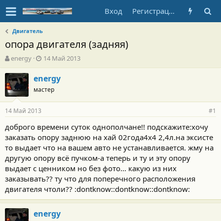
Вход
Регистрация
Двигатель
опора двигателя (задняя)
А
Д
energy
14 Май 2013
в
а
т
т
energy
о
а
мастер
р
н
т
а
14 Май 2013
е
ч
#1
м
а
доброго времени суток однополчане!! подскажите:хочу
ы
л
заказать опору заднюю на хай 02года4х4 2,4л.на эксисте
а
то выдает что на вашем авто не устанавливается. жму на
другую опору всё пучком-а теперь и ту и эту опору
выдает с ценником но без фото... какую из них
заказывать?? ту что для поперечного расположения
двигателя чтоли?? :dontknow::dontknow::dontknow:
energy