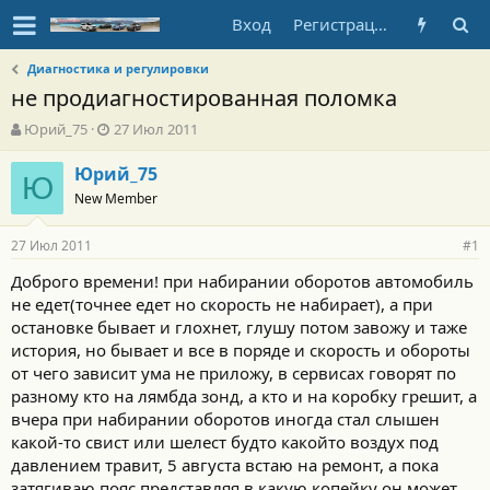
Вход
Регистрация
Диагностика и регулировки
не продиагностированная поломка
А
Д
Юрий_75
27 Июл 2011
в
а
т
т
Юрий_75
Ю
о
а
New Member
р
н
т
а
27 Июл 2011
е
ч
#1
м
а
Доброго времени! при набирании оборотов автомобиль
ы
л
не едет(точнее едет но скорость не набирает), а при
а
остановке бывает и глохнет, глушу потом завожу и таже
история, но бывает и все в поряде и скорость и обороты
от чего зависит ума не приложу, в сервисах говорят по
разному кто на лямбда зонд, а кто и на коробку грешит, а
вчера при набирании оборотов иногда стал слышен
какой-то свист или шелест будто какойто воздух под
давлением травит, 5 августа встаю на ремонт, а пока
затягиваю пояс представляя в какую копейку он может