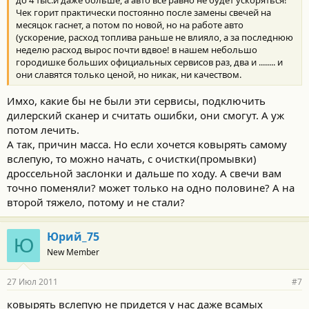
до 4 тыс.и даже больше, а авто все равно не будет ускоряться!
Чек горит практически постоянно после замены свечей на
месяцок гаснет, а потом по новой, но на работе авто
(ускорение, расход топлива раньше не влияло, а за последнюю
неделю расход вырос почти вдвое! в нашем небольшо
городишке больших официальных сервисов раз, два и ........ и
они славятся только ценой, но никак, ни качеством.
Имхо, какие бы не были эти сервисы, подключить
дилерский сканер и считать ошибки, они смогут. А уж
потом лечить.
А так, причин масса. Но если хочется ковырять самому
вслепую, то можно начать, с очистки(промывки)
дроссельной заслонки и дальше по ходу. А свечи вам
точно поменяли? может только на одно половине? А на
второй тяжело, потому и не стали?
Юрий_75
Ю
New Member
27 Июл 2011
#7
ковырять вслепую не придется у нас даже всамых