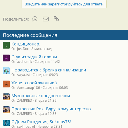
Войдите или зарегистрируйтесь для ответа.
WhatsApp
Электронная почта
Ссылка
Поделиться:
Последние сообщения
Кондиционер.
J
От: JustDoc
8 мин. назад
Стук из задней головы
A
От: avchumik
Сегодня в 11:42
Не заводится с брелка сигнализации
От: swyazist
Сегодня в 09:23
Живет своей жизнью )
А
От: Александр186
Сегодня в 06:03
Музыкальные предпочтения
От: ZAMPRED
Вчера в 21:39
Прогрессив Рок. Вдруг кому интересно
От: ZAMPRED
Вчера в 19:38
С Днем Рождения, Sokolov73!
От: sakh_patrol
Четверг в 23:31