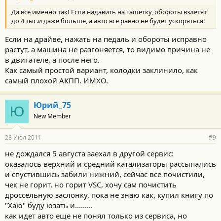
Да все именно так! Если надавить на гашетку, обороты взлетят
до 4 тыс.и даже больше, а авто все равно не будет ускоряться!
Если на драйве, нажать на педаль и обороты исправно
растут, а машина не разгоняется, то видимо причина не
в двигателе, а после него.
Как самый простой вариант, колодки заклинило, как
самый плохой АКПП. ИМХО.
Юрий_75
Ю
New Member
28 Июл 2011
#9
не дождался 5 августа заехал в другой сервис:
оказалось верхний и средний катализаторы рассыпались
и спустившись забили нижний, сейчас все почистили,
чек не горит, но горит VSC, хочу сам почистить
дроссельную заслонку, пока не знаю как, купил книгу по
"Хаю" буду юзать и.........
как идет авто еще не понял только из сервиса, но