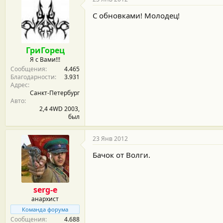
С обновками! Молодец!
ГриГорец
Я с Вами!!!
Сообщения
4.465
Благодарности
3.931
Адрес
Санкт-Петербург
Авто
2,4 4WD 2003,
был
23 Янв 2012
Бачок от Волги.
serg-e
анархист
Команда форума
Сообщения
4.688