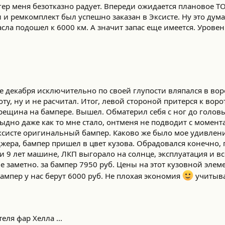
гер меня безотказно радует. Впереди ожидается плановое ТО
 и ремкомплект был успешно заказан в Эксисте. Ну это дум
сла подошел к 6000 км. А значит запас еще имеется. Уровен
е декабря исключительно по своей глупости вляпался в ворот
ту, ну и не расчитал. Итог, левой стороной притерся к воро
рещина на бампере. Вышел. Обматерил себя с ног до голов
ыдно даже как то мне стало, онтменя не подводит с момент
в Эксисте оригинальный бампер. Каково же было мое удивлени
жера, бампер пришел в цвет кузова. Обрадовался конечно, 
аки 9 лет машине, ЛКП выгорало на солнце, эксплуатация и все
е заметно. за бампер 7950 руб. Цены на этот кузовной элеме
 бампер у нас берут 6000 руб. Не плохая экономия
учитыва
еля фар Хелла ...