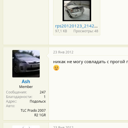
rps20120123_214227_809.jpg
97,1 KB
Просмотры: 48
23 Янв 2012
никак не могу совладать с прогой
Ash
Member
Сообщения
247
Благодарности
1
Адрес
Подольск
Авто
TLC Prado 2007
R2 1GR
23 Янв 2012