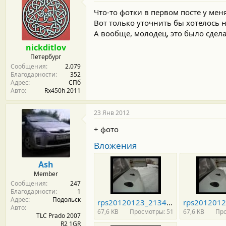
Что-то фотки в первом посте у меня
Вот только уточнить бы хотелось н
А вообще, молодец, это было сдела
nickditlov
Петербург
Сообщения
2.079
Благодарности
352
Адрес
СПб
Авто
Rx450h 2011
23 Янв 2012
+ фото
Вложения
Ash
Member
Сообщения
247
Благодарности
1
Адрес
Подольск
rps20120123_213453_942.jpg
Авто
67,6 KB
Просмотры: 51
67,6 KB
Про
TLC Prado 2007
R2 1GR