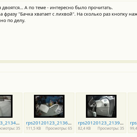
 двоятся... А по теме - интересно было прочитать.
а фразу "Бачка хватает с лихвой". На сколько раз кнопку наж
но по делу.
rps20120123_213459_386.jpg
rps20120123_213626_329.jpg
rps20120123_213927.jpg
смотры: 35
111,5 KB
Просмотры: 65
82,4 KB
Просмотры: 35
99,