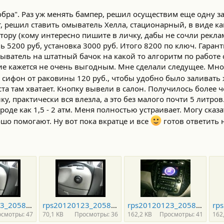
 добра". Раз уж менять бампер, решил осуществим еще одну з
т, решил ставить омыватель Хелла, стационарный, в виде к
тору (кому интересно пишите в личку, дабы не сочли реклам
ь 5200 руб, установка 3000 руб. Итого 8200 по ключ. Гаранти
ватель на штатный бачок на какой то алгоритм по работе
ние кажется не очень выгодным. Мне сделали следущее. Мн
 и сифон от раковины 120 руб., чтобы удобно было заливать
та там хватает. Кнопку вывели в салон. Получилось более че
ку, практически вся влезла, а это без малого почти 5 литро
роде как 1,5 - 2 атм. Меня полностью устраивает. Могу сказа
шо помогают. Ну вот пока вкратце и все
готов ответить 
rps20120123_205831_930.jpg
rps20120123_205842_161.jpg
rps20120123_205857_547.jpg
смотры: 47
70,1 KB
Просмотры: 36
162,2 KB
Просмотры: 41
162