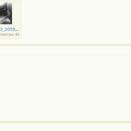
rps20120123_205933_111.jpg
смотры: 46