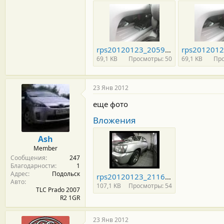
rps20120123_205922_822.jpg
69,1 KB
Просмотры: 50
69,1 KB
Про
23 Янв 2012
еще фото
Вложения
Ash
Member
Сообщения
247
Благодарности
1
Адрес
Подольск
rps20120123_211634_105.jpg
Авто
107,1 KB
Просмотры: 54
TLC Prado 2007
R2 1GR
23 Янв 2012