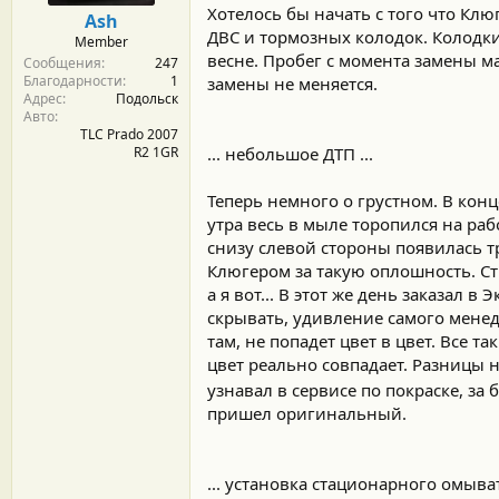
м
а
Хотелось бы начать с того что Клю
Ash
ы
л
ДВС и тормозных колодок. Колодки
Member
а
весне. Пробег с момента замены ма
Сообщения
247
Благодарности
1
замены не меняется.
Адрес
Подольск
Авто
TLC Prado 2007
R2 1GR
... небольшое ДТП ...
Теперь немного о грустном. В конц
утра весь в мыле торопился на рабо
снизу слевой стороны появилась т
Клюгером за такую оплошность. Ст
а я вот... В этот же день заказал 
скрывать, удивление самого менед
там, не попадет цвет в цвет. Все т
цвет реально совпадает. Разницы н
узнавал в сервисе по покраске, за
пришел оригинальный.
... установка стационарного омыват