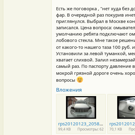
Есть же поговорка , "нет худа без
фар. В очередной раз покурив ине
приглянулся. Выбрал в Москве кон
записался. Цена вопроса: омывател
умолчанию ребята подключают омы
лобового стекла. Мне такое реше
от какого-то нашего таза 100 руб.
Установили за левой туманкой, мес
хватает слихвой. Залил незамерзай
самый раз. По паспорту давление в
мокрой грязной дороге очень хоро
вопросы
Вложения
rps20120123_205803_825.jpg
99,4 KB
Просмотры: 62
70,1 KB
Про