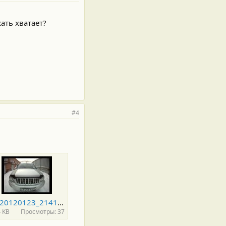
ать хватает?
#4
rps20120123_214122_817.jpg
4 KB
Просмотры: 37