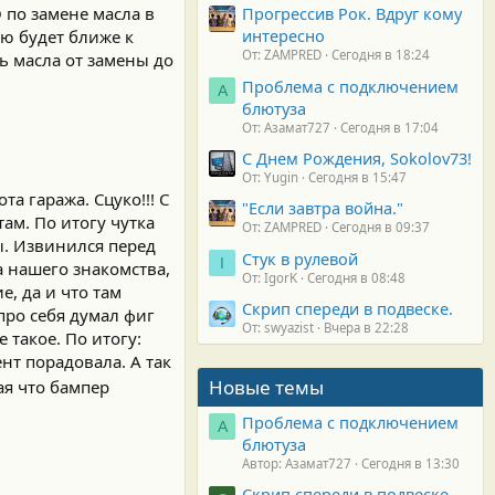
 по замене масла в
Прогрессив Рок. Вдруг кому
интересно
аю будет ближе к
От: ZAMPRED
Сегодня в 18:24
ь масла от замены до
Проблема с подключением
А
блютуза
От: Азамат727
Сегодня в 17:04
С Днем Рождения, Sokolov73!
От: Yugin
Сегодня в 15:47
а гаража. Сцуко!!! С
"Если завтра война."
там. По итогу чутка
От: ZAMPRED
Сегодня в 09:37
ы. Извинился перед
Стук в рулевой
I
а нашего знакомства,
От: IgorK
Сегодня в 08:48
е, да и что там
Скрип спереди в подвеске.
про себя думал фиг
От: swyazist
Вчера в 22:28
 такое. По итогу:
нт порадовала. А так
Новые темы
я что бампер
Проблема с подключением
А
блютуза
Автор: Азамат727
Сегодня в 13:30
Скрип спереди в подвеске.