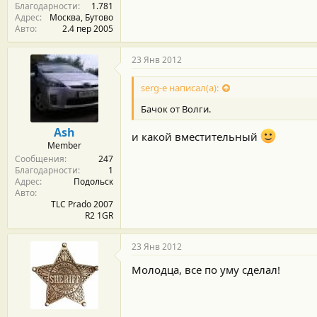
Благодарности
1.781
Адрес
Москва, Бутово
Авто
2.4 пер 2005
23 Янв 2012
serg-e написал(а):
Бачок от Волги.
Ash
и какой вместительный
Member
Сообщения
247
Благодарности
1
Адрес
Подольск
Авто
TLC Prado 2007
R2 1GR
23 Янв 2012
Молодца, все по уму сделал!