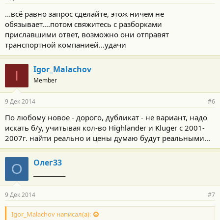
...всё равно запрос сделайте, этож ничем не
обязывает....потом свяжитесь с разборками
приславшими ответ, возможно они отправят
транспортной компанией...удачи
Igor_Malachov
I
Member
9 Дек 2014
#6
По любому новое - дорого, дубликат - не вариант, надо
искать б/у, учитывая кол-во Highlander и Kluger c 2001-
2007г. найти реально и цены думаю будут реальными...
Олег33
О
_____________
9 Дек 2014
#7
Igor_Malachov написал(а):