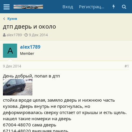
Вход
Регистрация
Кузов
дтп дверь и около
А
Д
alex1789
9 Дек 2014
в
а
т
т
alex1789
A
о
а
Member
р
н
т
а
9 Дек 2014
е
ч
#1
м
а
День добрый, попал в дтп
ы
л
а
стойка вроде целая, замяло дверь и нижнюю часть
кузова. Дверь внутрь не прогнулась, но
деформировалась сверху отстает от крышы и есть щель.
нашел такие номерки на дверь
67004-48070 сама дверь
67114-48020 внешняя панель