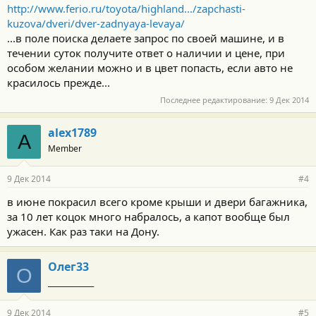
http://www.ferio.ru/toyota/highland.../zapchasti-
kuzova/dveri/dver-zadnyaya-levaya/
...в поле поиска делаете запрос по своей машине, и в
течении суток получите ответ о наличии и цене, при
особом желании можно и в цвет попасть, если авто не
красилось прежде...
Последнее редактирование:
9 Дек 2014
alex1789
A
Member
9 Дек 2014
#4
в июне покрасил всего кроме крыши и двери багажника,
за 10 лет коцок много набралось, а капот вообще был
ужасен. Как раз таки на Дону.
Олег33
О
_____________
9 Дек 2014
#5