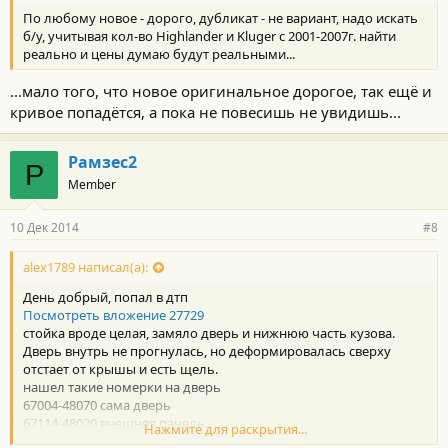
По любому новое - дорого, дубликат - не вариант, надо искать
б/у, учитывая кол-во Highlander и Kluger c 2001-2007г. найти
реально и цены думаю будут реальными...
...мало того, что новое оригинальное дорогое, так ещё и
кривое попадётся, а пока не повесишь не увидишь...
Рамзес2
Р
Member
10 Дек 2014
#8
alex1789 написал(а):
День добрый, попал в дтп
Посмотреть вложение 27729
стойка вроде целая, замяло дверь и нижнюю часть кузова.
Дверь внутрь не прогнулась, но деформировалась сверху
отстает от крышы и есть щель.
нашел такие номерки на дверь
67004-48070 сама дверь
67114-48020 внешняя панель
Нажмите для раскрытия...
из видимых нашлепка вдоль двери еще.