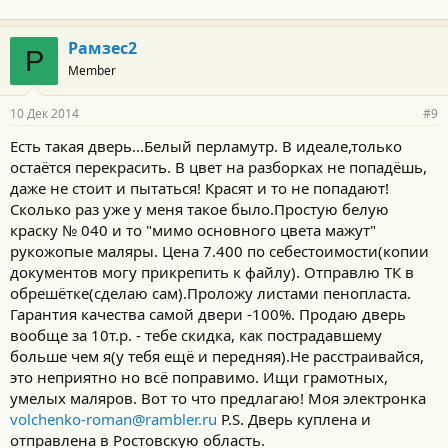
Верные ли номерки и что еще надо заказать? 2003 3.0 LTD
А то со скоростью дорожания бакса, промедление дорого
Рамзес2
стоит.
Р
Заранее благодарю.
Member
10 Дек 2014
#9
Есть такая дверь...Белый перламутр. В идеале,только
остаётся перекрасить. В цвет на разборках не попадёшь,
даже не стоит и пытаться! Красят и то не попадают!
Сколько раз уже у меня такое было.Простую белую
краску № 040 и то "мимо основного цвета мажут"
рукожопые маляры. Цена 7.400 по себестоимости(копии
документов могу прикрепить к файлу). Отправлю ТК в
обрешётке(сделаю сам).Проложу листами пенопласта.
Гарантия качества самой двери -100%. Продаю дверь
вообще за 10т.р. - тебе скидка, как пострадавшему
больше чем я(у тебя ещё и передняя).Не расстраивайся,
это неприятно но всё поправимо. Ищи грамотных,
умелых маляров. Вот то что предлагаю! Моя электронка
volchenko-roman@rambler.ru
P.S. Дверь куплена и
отправлена в Ростовскую область.