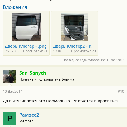
Вложения
Дверь Клюгер - .png
Дверь Клюгер2 - Копия.png
767,2 KB
Просмотры: 21
1 MB
Просмотры: 20
Последнее редактирование:
11 Дек 2014
San_Sanych
Почетный пользователь форума
10 Дек 2014
#10
Да вытягивается это нормально. Рихтуется и краситься.
Рамзес2
Р
Member