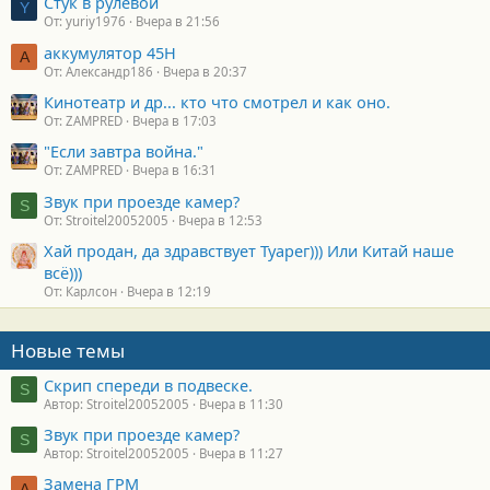
Стук в рулевой
Y
От: yuriy1976
Вчера в 21:56
аккумулятор 45H
А
От: Александр186
Вчера в 20:37
Кинотеатр и др... кто что смотрел и как оно.
От: ZAMPRED
Вчера в 17:03
"Если завтра война."
От: ZAMPRED
Вчера в 16:31
Звук при проезде камер?
S
От: Stroitel20052005
Вчера в 12:53
Хай продан, да здравствует Туарег))) Или Китай наше
всё)))
От: Карлсон
Вчера в 12:19
Новые темы
Скрип спереди в подвеске.
S
Автор: Stroitel20052005
Вчера в 11:30
Звук при проезде камер?
S
Автор: Stroitel20052005
Вчера в 11:27
Замена ГРМ
А