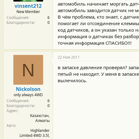
м
а
автомобиль начинает моргать датч
vinsent212
ы
л
автомобиль заводится датчик не мо
New Member
а
В чём проблема, кто знает, с датч
Сообщения
6
Благодарности
0
помогает ли отсоединение клеммы 
код датчиков, а он указан только н
информация о датчиках без разбора
точная информация СПАСИБО!!!
22 Ноя 2011
N
в запаске давление проверял? запа
пятый не находит. У меня в запаск
вылечилось.
Nickolson
only always 4WD
Сообщения
6
Благодарности
0
Адрес
Казахстан,
Алматы
Авто
Highlander
Limited 4WD 3.5l,