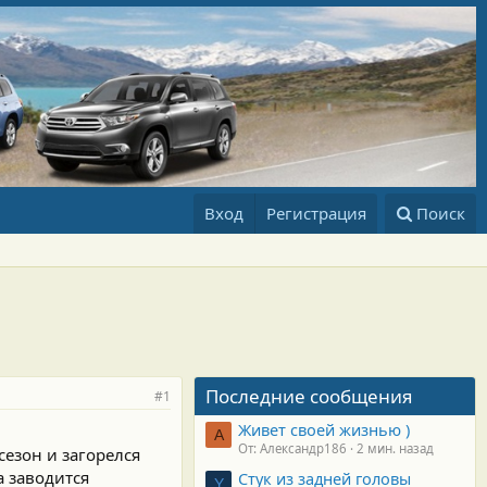
Вход
Регистрация
Поиск
Последние сообщения
#1
Живет своей жизнью )
А
От: Александр186
2 мин. назад
езон и загорелся
а заводится
Стук из задней головы
Y