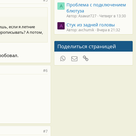
#5
Проблема с подключением
А
блютуза
Автор: Азамат727
Четверг в 13:30
Стук из задней головы
A
ешь, если я летние
Автор: avchumik
Вчера в 21:32
 прописывать? А потом,
Поделиться страницей
робовал.
WhatsApp
Электронная почта
Ссылка
#6
#7