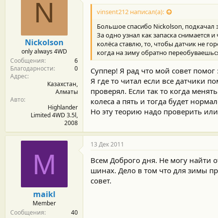
N
vinsent212 написал(а):
Большое спасибо Nickolson, подкачал з
За одно узнал как запаска снимается и 
Nickolson
колёса ставлю, то, чтобы датчик не го
only always 4WD
когда на зиму обратно переобуваешься
Сообщения
6
Благодарности
0
Суппер! Я рад что мой совет помог :
Адрес
Я где то читал если все датчики п
Казахстан,
проверял. Если так то когда менять
Алматы
Авто
колеса а пять и тогда будет нормал
Highlander
Но эту теорию надо проверить или 
Limited 4WD 3.5l,
2008
13 Дек 2011
M
Всем Доброго дня. Не могу найти о
шинах. Дело в том что для зимы пр
совет.
maikl
Member
Сообщения
40