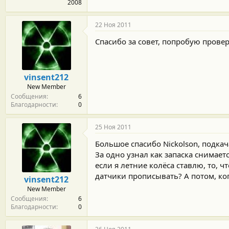
2008
22 Ноя 2011
Спасибо за совет, попробую провер
vinsent212
New Member
Сообщения
6
Благодарности
0
25 Ноя 2011
Большое спасибо Nickolson, подкача
За одно узнал как запаска снимаетс
если я летние колёса ставлю, то, 
датчики прописывать? А потом, ко
vinsent212
New Member
Сообщения
6
Благодарности
0