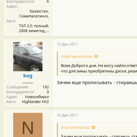
Благодарности
6
Адрес
Казахстан,
Семипалатинск.
Авто
ТХЛ 3,5; полный;
2008 лимитед; ...
13 Дек 2011
maikl написал(а):
Всем Доброго дня. Не могу найти ответ
что для зимы приобретены диски, резина
kog
_______
Зачем еще прописывать - стираеш
Сообщения
192
Благодарности
0
Адрес
Новосибирск
Авто
Highlander HV2
14 Дек 2011
N
kog написал(а):
Зачем еще прописывать - стираешь ст