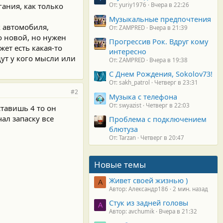
ания, как только
От: yuriy1976
Вчера в 22:26
Музыкальные предпочтения
к автомобиля,
От: ZAMPRED
Вчера в 21:39
о новой, но нужен
Прогрессив Рок. Вдруг кому
жет есть какая-то
интересно
дут у кого мысли или
От: ZAMPRED
Вчера в 19:38
С Днем Рождения, Sokolov73!
От: sakh_patrol
Четверг в 23:31
#2
Музыка с телефона
От: swyazist
Четверг в 22:03
ставишь 4 то он
ал запаску все
Проблема с подключением
блютуза
От: Tarzan
Четверг в 20:47
Новые темы
Живет своей жизнью )
А
Автор: Александр186
2 мин. назад
Стук из задней головы
A
Автор: avchumik
Вчера в 21:32