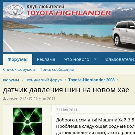
Форумы
Реклама
Что нового?
Пользователи
Список форумов
Поиск сообщений
Форумы
Технический форум
Toyota-Highlander 2008
датчик давления шин на новом хае
А
Д
vinsent212
21 Ноя 2011
в
а
т
т
21 Ноя 2011
о
а
Доброго всем дня! Машина Хай 3,5 
р
н
т
а
Проблемка следующая:родные колёс
е
ч
датчик давления шин,такого раньше