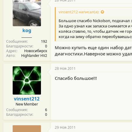
26 Ноя 2011
vinsent212 написал(а):
Большое спасибо Nickolson, подкачал з
За одно узнал как запаска снимается и 
kog
колёса ставлю, то, чтобы датчик не го
_______
когда на зиму обратно переобуваешься
Сообщения
192
Благодарности
0
Можно купить еще один набор дат
Адрес
Новосибирск
диагностики.Наверное можно удали
Авто
Highlander HV2
28 Ноя 2011
Спасибо большое!!!
vinsent212
New Member
Сообщения
6
Благодарности
0
29 Ноя 2011