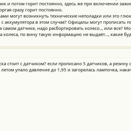
ик и потом горит постоянно, здесь же при включении зажиг
ргая сразу горит постоянно.
иками могут возникнуть технические неполадки или это глю
с аккумулятора в этом случае? Офицалы могут прописать п
а самом датчике, надо расбортировать колесо.., или все? Мо
 колеса, по вину такую информацию не выдаёт..., какие бу
ска стоит с датчиком? если прописано 5 датчиков, а резину 
е летом упало давление до 1,95 и загорелась лампочка, накач