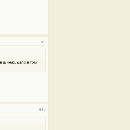
#9
в шинах. Дело в том
#10