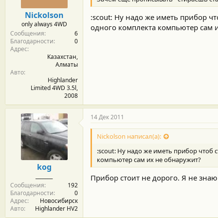
Nickolson
:scout: Ну надо же иметь прибор чт
only always 4WD
одного комплекта компьютер сам 
Сообщения
6
Благодарности
0
Адрес
Казахстан,
Алматы
Авто
Highlander
Limited 4WD 3.5l,
2008
14 Дек 2011
Nickolson написал(а):
:scout: Ну надо же иметь прибор чтоб 
компьютер сам их не обнаружит?
kog
_______
Прибор стоит не дорого. Я не знаю
Сообщения
192
Благодарности
0
Адрес
Новосибирск
Авто
Highlander HV2