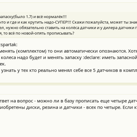
апаску(было 1.7) и всё нормалёк!!!
что и где и как крутить надо-СУПЕР!!! Скажи пожалуйста, может ты зна
рел, нужно обязательно ставить на колёса датчики и у дилера датчики
, то всё по новой-опять прописывать?
spartak:
оменять (комплектом) то они автоматически опознаются. Хот
 колеса надо будет и менять запаску :declare: иметь запасно
ек.
узнать у тех кто реально менял себе все 5 датчиков в компл
твет на вопрос - можно ли в базу прописать еще четыре дат
иобретены диски, резина и датчики - всех по четыре. Если к