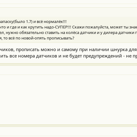
апаску(было 1.7) и всё нормалёк!!!
что и где и как крутить надо-СУПЕР!!! Скажи пожалуйста, может ты зна
рел, нужно обязательно ставить на колёса датчики и у дилера датчики
, то всё по новой-опять прописывать?
чиков, прописать можно и самому при наличии шнурка для
ть все номера датчиков и не будет предупреждений - не п