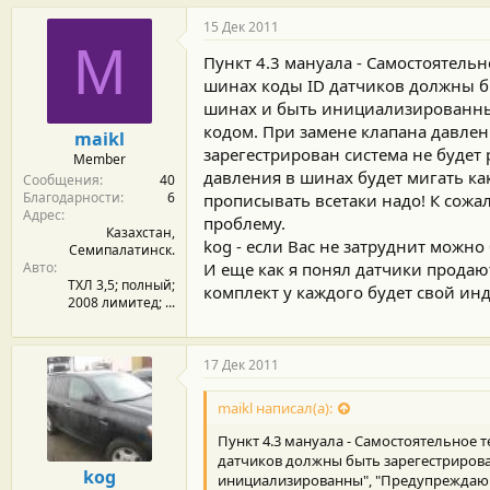
15 Дек 2011
M
Пункт 4.3 мануала - Самостоятель
шинах коды ID датчиков должны б
шинах и быть инициализированны
кодом. При замене клапана давлени
maikl
зарегестрирован система не будет
Member
давления в шинах будет мигать как 
Сообщения
40
Благодарности
6
прописывать всетаки надо! К сожа
Адрес
проблему.
Казахстан,
kog - если Вас не затруднит можн
Семипалатинск.
Авто
И еще как я понял датчики продают
ТХЛ 3,5; полный;
комплект у каждого будет свой инд
2008 лимитед; ...
17 Дек 2011
maikl написал(а):
Пункт 4.3 мануала - Самостоятельное
датчиков должны быть зарегестриров
kog
инициализированны", "Предупреждающ