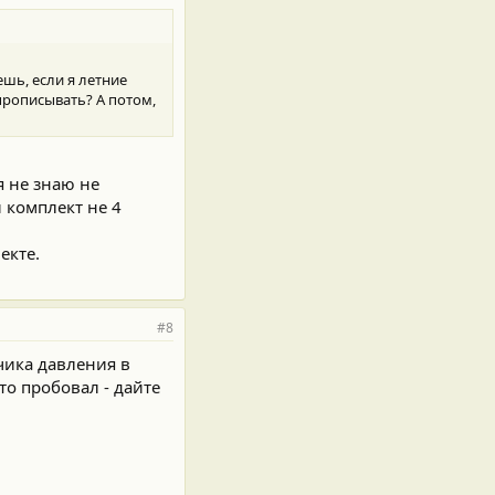
ешь, если я летние
 прописывать? А потом,
я не знаю не
й комплект не 4
екте.
#8
чика давления в
то пробовал - дайте