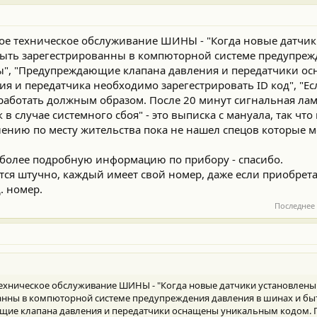
ное техническое обслуживание ШИНЫ - "Когда новые датчи
ыть зарегестрированны в компюторной системе предупреж
", "Предупреждающие клапана давления и передатчики о
я и передатчика необходимо зарегестрировать ID код", "Ес
 работать должным образом. После 20 минут сигнальная ла
в случае системного сбоя" - это выписка с мануала, так что
лению по месту жительства пока не нашел спецов которые м
о более подробную информацию по прибору - спасибо.
ся штучно, каждый имеет свой номер, даже если приобретае
. номер.
Последнее
 техническое обслуживание ШИНЫ - "Когда новые датчики установлены
анны в компюторной системе предупреждения давления в шинах и бы
ие клапана давления и передатчики оснащены уникальным кодом. 