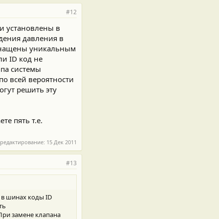
#12
ки установлены в
дения давления в
снащены уникальным
ли ID код не
мпа системы
 по всей вероятности
огут решить эту
те пять т.е.
 редактирование:
15 Дек 2011
#13
 в шинах коды ID
ть
При замене клапана