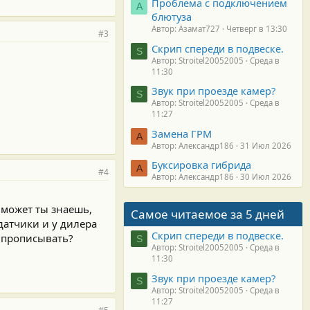
Проблема с подключением
А
блютуза
Автор: Азамат727
Четверг в 13:30
#3
Скрип спереди в подвеске.
S
Автор: Stroitel20052005
Среда в
11:30
Звук при проезде камер?
S
Автор: Stroitel20052005
Среда в
11:27
Замена ГРМ
А
Автор: Александр186
31 Июл 2026
Буксировка гибрида
А
#4
Автор: Александр186
30 Июл 2026
, может ты знаешь,
Самое читаемое за 5 дней
 датчики и у дилера
Скрип спереди в подвеске.
ь прописывать?
S
Автор: Stroitel20052005
Среда в
11:30
Звук при проезде камер?
S
Автор: Stroitel20052005
Среда в
11:27