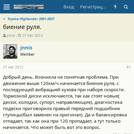
Вход
Регистрация
Toyota-Highlander 2001-2007
биение руля.
А
Д
jnnis
27 Авг 2012
в
а
т
т
jnnis
о
а
Member
р
н
т
а
27 Авг 2012
е
ч
#1
м
а
Добрый день. Возникла не понятная проблема. При
ы
л
движение выше 120км/ч начинается биение руля, с
а
последующей вибрацыей кузова при наборе скорости.
Тормозной диски исключаются, так как стоят новые(
диски, колодки, супорт, направляющие), диагностика
подвски приговорила правый передний подшибник
ступицы(был заменен на оригинал). Да и балансировка
отпадает, так как она при 120 пропадает, а тут только
начинается. Что может быть вот это вопрос.