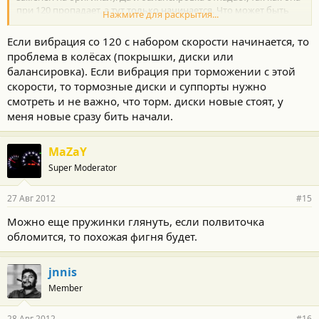
при 120 пропадает, а тут только начинается. Что может быть
Нажмите для раскрытия...
вот это вопрос.
Если вибрация со 120 с набором скорости начинается, то
проблема в колёсах (покрышки, диски или
балансировка). Если вибрация при торможении с этой
скорости, то тормозные диски и суппорты нужно
смотреть и не важно, что торм. диски новые стоят, у
меня новые сразу бить начали.
MaZaY
Super Moderator
27 Авг 2012
#15
Можно еще пружинки глянуть, если полвиточка
обломится, то похожая фигня будет.
jnnis
Member
28 Авг 2012
#16