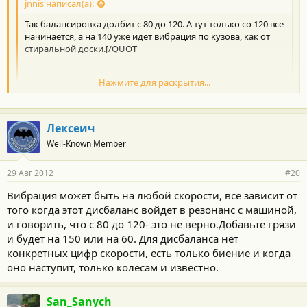
jnnis написал(а):
Так балансировка долбит с 80 до 120. А тут только со 120 все
начинается, а на 140 уже идет вибрация по кузова, как от
стиральной доски.[/QUOT
Нажмите для раскрытия...
Балансировка,однозначно,
набрали грязи граммов на
120-160
,возможно на задних колесах
Нажмите для раскрытия...
+1 абсолютно согласен!
Лексеич
Well-Known Member
29 Авг 2012
#20
Вибрация может быть на любой скорости, все зависит от
того когда этот дисбаланс войдет в резонанс с машиной,
и говорить, что с 80 до 120- это не верно.Добавьте грязи
и будет на 150 или на 60. Для дисбаланса нет
конкретных цифр скорости, есть только биение и когда
оно наступит, только колесам и известно.
San_Sanych