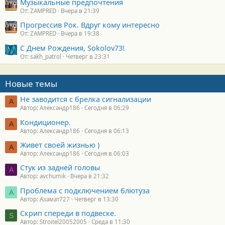
Музыкальные предпочтения
От: ZAMPRED
Вчера в 21:39
Прогрессив Рок. Вдруг кому интересно
От: ZAMPRED
Вчера в 19:38
С Днем Рождения, Sokolov73!
От: sakh_patrol
Четверг в 23:31
Новые темы
Не заводится с брелка сигнализации
А
Автор: Александр186
Сегодня в 06:29
Кондиционер.
А
Автор: Александр186
Сегодня в 06:13
Живет своей жизнью )
А
Автор: Александр186
Сегодня в 06:03
Стук из задней головы
A
Автор: avchumik
Вчера в 21:32
Проблема с подключением блютуза
А
Автор: Азамат727
Четверг в 13:30
Скрип спереди в подвеске.
S
Автор: Stroitel20052005
Среда в 11:30