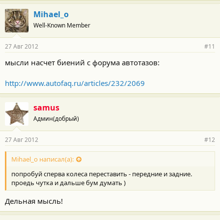
Mihael_o
Well-Known Member
27 Авг 2012
#11
мысли насчет биений с форума автотазов:
http://www.autofaq.ru/articles/232/2069
samus
Админ(добрый)
27 Авг 2012
#12
Mihael_o написал(а):
попробуй сперва колеса переставить - передние и задние.
проедь чутка и дальше бум думать )
Дельная мысль!