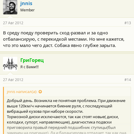
jnnis
Member
27 Авг 2012
#13
В среду поеду проверить сход-развал и за одно
отбалансирую, с перекидкой местами. Но мне кажется,
что это мало чего даст. Собака явно глубже зарыта.
ГриГорец
Я с Вами!!!
27 Авг 2012
#14
jnnis написал(а):
Добрый день. Возникла не понятная проблема. При движение
выше 120км/ч начинается биение руля, с последующей
вибрацыей кузова при наборе скорости.
Тормозной диски исключаются, так как стоят новые( диски,
колодки, супорт, направляющие), диагностика подвски
приговорила правый передний подшибник ступицы(был
заменен на оригинал). Да и балансировка отпадает, так как она