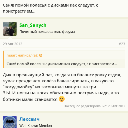
Cаня! помой колесья с дисками как следует, с
пристрастием...
San_Sanych
Почетный пользователь форума
29 Авг 2012
#23
maart написал(а):
Cаня! помой колесья с дисками как следует, с пристрастием...
Дык в предыдущий раз, когда я на балансировку ездил,
чувак прежде чем колёса балансировать, в какую-то
"посудомойку" их засовывал минуты на три.
З.Ы. И ногти на ногах обязательно постричь надо, а то
ботинки малы становятся
Последнее редактирование:
29 Авг 2012
Лексеич
Well-Known Member