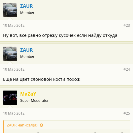
ZAUR
Member
10 Мар 2012
#23
Ну вот, все равно отрежу кусочек если найду откуда
ZAUR
Member
10 Мар 2012
#24
Еще на цвет слоновой кости похож
MaZaY
Super Moderator
10 Мар 2012
#25
ZAUR написал(а):