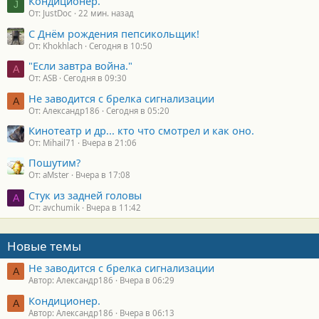
Кондиционер.
J
От: JustDoc
22 мин. назад
С Днём рождения пепсикольщик!
От: Khokhlach
Сегодня в 10:50
"Если завтра война."
A
От: ASB
Сегодня в 09:30
Не заводится с брелка сигнализации
А
От: Александр186
Сегодня в 05:20
Кинотеатр и др... кто что смотрел и как оно.
От: Mihail71
Вчера в 21:06
Пошутим?
От: aMster
Вчера в 17:08
Стук из задней головы
A
От: avchumik
Вчера в 11:42
Новые темы
Не заводится с брелка сигнализации
А
Автор: Александр186
Вчера в 06:29
Кондиционер.
А
Автор: Александр186
Вчера в 06:13