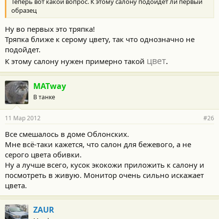
Теперь вот какой вопрос. К этому салону подойдет ли первый
образец
Ну во первых это тряпка!
Тряпка ближе к серому цвету, так что однозначно не
подойдет.
цвет
.
К этому салону нужен примерно такой
MATway
В танке
11 Мар 2012
#26
Все смешалось в доме Облонских.
Мне всё-таки кажется, что салон для бежевого, а не
серого цвета обивки.
Ну а лучше всего, кусок экокожи приложить к салону и
посмотреть в живую. Монитор очень сильно искажает
цвета.
ZAUR