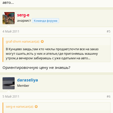
авто...
serg-e
анархист
Команда форума
4 Май 2011
#5
graf-shvm написал(а):
В Кунцево заедь,там кто чехлы продает,почти все на заказ
могут сшить,есть у них и ателье,где пригоняешь машину
утром,а вечером забираешь с уже одетыми на авто...
Ориентировочную цену не знаешь?
daraseliya
Member
5 Май 2011
#6
serg-e написал(а):