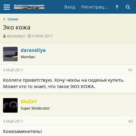
Вход
Регистрация
Салон
Эко кожа
А
Д
daraseliya
4 Май 2011
в
а
т
т
daraseliya
о
а
Member
р
н
т
а
е
ч
4 Май 2011
#1
м
а
ы
л
Коллеги приветствую. Хочу чехлы на сиденья купить.
а
Может кто то знает, что такое ЭКО КОЖА.
MaZaY
Super Moderator
4 Май 2011
#2
Кожезаменитель!