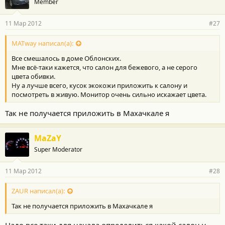
Member
11 Мар 2012
#27
MATway написал(а):
Все смешалось в доме Облонских.
Мне всё-таки кажется, что салон для бежевого, а не серого
цвета обивки.
Ну а лучше всего, кусок экокожи приложить к салону и
посмотреть в живую. Монитор очень сильно искажает цвета.
Так не получается приложить в Махачкале я
MaZaY
Super Moderator
11 Мар 2012
#28
ZAUR написал(а):
Так не получается приложить в Махачкале я
Надо все таки для начала определиться какой салон у