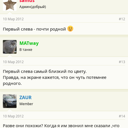
samus
Админ(добрый)
10 Мар 2012
#12
Первый слева - почти родной
MATway
В танке
10 Мар 2012
#13
Первый слева самый близкий по цвету.
Правда, на экране кажется, что он чуть потемнее
родного.
ZAUR
Member
10 Мар 2012
#14
Разве они похожи? Когда я им звонил мне сказали ,что