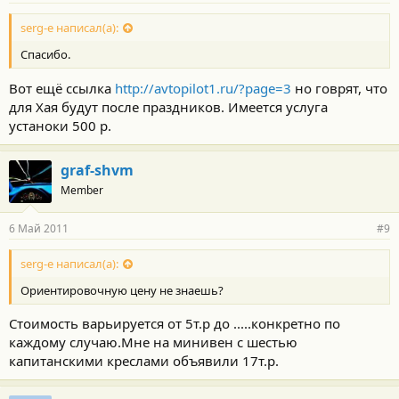
serg-e написал(а):
Спасибо.
Вот ещё ссылка
http://avtopilot1.ru/?page=3
но говрят, что
для Хая будут после праздников. Имеется услуга
устаноки 500 р.
graf-shvm
Member
6 Май 2011
#9
serg-e написал(а):
Ориентировочную цену не знаешь?
Стоимость варьируется от 5т.р до .....конкретно по
каждому случаю.Мне на минивен с шестью
капитанскими креслами объявили 17т.р.