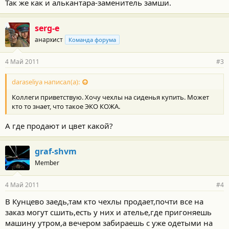
Так же как и алькантара-заменитель замши.
serg-e
анархист
Команда форума
4 Май 2011
#3
daraseliya написал(а):
Коллеги приветствую. Хочу чехлы на сиденья купить. Может
кто то знает, что такое ЭКО КОЖА.
А где продают и цвет какой?
graf-shvm
Member
4 Май 2011
#4
В Кунцево заедь,там кто чехлы продает,почти все на
заказ могут сшить,есть у них и ателье,где пригоняешь
машину утром,а вечером забираешь с уже одетыми на