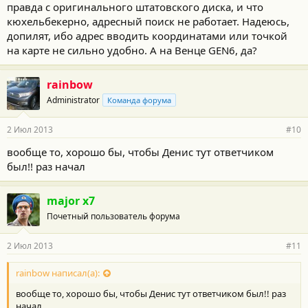
правда с оригинального штатовского диска, и что
кюхельбекерно, адресный поиск не работает. Надеюсь,
допилят, ибо адрес вводить координатами или точкой
на карте не сильно удобно. А на Венце GEN6, да?
rainbow
Administrator
Команда форума
2 Июл 2013
#10
вообще то, хорошо бы, чтобы Денис тут ответчиком
был!! раз начал
major x7
Почетный пользователь форума
2 Июл 2013
#11
rainbow написал(а):
вообще то, хорошо бы, чтобы Денис тут ответчиком был!! раз
начал