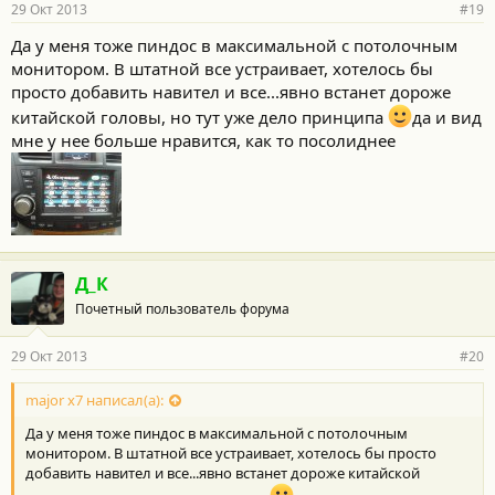
29 Окт 2013
#19
Да у меня тоже пиндос в максимальной с потолочным
монитором. В штатной все устраивает, хотелось бы
просто добавить навител и все...явно встанет дороже
китайской головы, но тут уже дело принципа
да и вид
мне у нее больше нравится, как то посолиднее
Д_К
Почетный пользователь форума
29 Окт 2013
#20
major x7 написал(а):
Да у меня тоже пиндос в максимальной с потолочным
монитором. В штатной все устраивает, хотелось бы просто
добавить навител и все...явно встанет дороже китайской