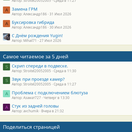
Автор: Stroitel20052005
Среда в 11:27
Замена ГРМ
А
Автор: Александр186
31 Июл 2026
Буксировка гибрида
А
Автор: Александр186
30 Июл 2026
С Днём рождения Yugin!
Автор: Mihail71
27 Июл 2026
Самое читаемое за 5 дней
Скрип спереди в подвеске.
S
Автор: Stroitel20052005
Среда в 11:30
Звук при проезде камер?
S
Автор: Stroitel20052005
Среда в 11:27
Проблема с подключением блютуза
А
Автор: Азамат727
Четверг в 13:30
Стук из задней головы
A
Автор: avchumik
Вчера в 21:32
Поделиться страницей