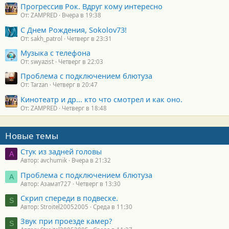
Прогрессив Рок. Вдруг кому интересно
От: ZAMPRED
Вчера в 19:38
С Днем Рождения, Sokolov73!
От: sakh_patrol
Четверг в 23:31
Музыка с телефона
От: swyazist
Четверг в 22:03
Проблема с подключением блютуза
От: Tarzan
Четверг в 20:47
Кинотеатр и др... кто что смотрел и как оно.
От: ZAMPRED
Четверг в 18:48
Новые темы
Стук из задней головы
A
Автор: avchumik
Вчера в 21:32
Проблема с подключением блютуза
А
Автор: Азамат727
Четверг в 13:30
Скрип спереди в подвеске.
S
Автор: Stroitel20052005
Среда в 11:30
Звук при проезде камер?
S