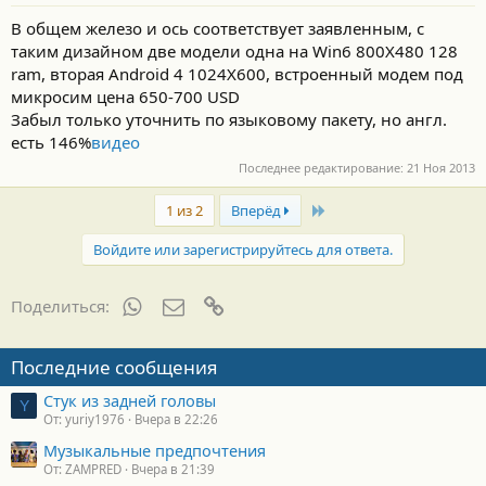
В общем железо и ось соответствует заявленным, с
таким дизайном две модели одна на Win6 800Х480 128
ram, вторая Android 4 1024Х600, встроенный модем под
микросим цена 650-700 USD
Забыл только уточнить по языковому пакету, но англ.
есть 146%
видео
Последнее редактирование:
21 Ноя 2013
Last
1 из 2
Вперёд
Войдите или зарегистрируйтесь для ответа.
WhatsApp
Электронная почта
Ссылка
Поделиться:
Последние сообщения
Стук из задней головы
Y
От: yuriy1976
Вчера в 22:26
Музыкальные предпочтения
От: ZAMPRED
Вчера в 21:39