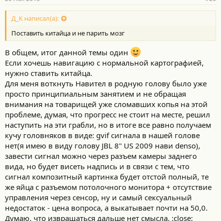
Д_К написал(а):
Поставить китайца и не парить мозг
В общем, итог данной темы один
Если хочешь навигацию с нормальной картографией,
нужно ставить китайца.
Для меня воткнуть Навител в родную голову было уже
просто принципиальным занятием и не обращая
внимания на товарищей уже сломавших копья на этой
проблеме, думая, что прогресс не стоит на месте, решил
наступить на эти грабли, но в итоге все равно получаем
кучу головняков в виде: gvif сигнала в нашей голове
нет(я имею в виду голову JBL 8" US 2009 нави denso),
завести сигнал можно через разъем камеры заднего
вида, но будет висеть надпись и в связи с тем, что
сигнал композитный картинка будет отстой полный, те
же яйца с разъемом потолочного монитора + отсутствие
управления через сенсор, ну и самый сексуальный
недостаток - цена вопроса, а выкатывает почти на 50,0.
Думаю, что извращаться дальше нет смысла. :close: