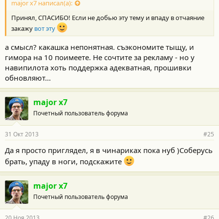
major x7 написал(а):
Принял, СПАСИБО! Если не добью эту тему и впаду в отчаяние
закажу
вот эту
а смысл? какашка непонятная. съэкономите тыщу, и
гимора на 10 поимеете. Не сочтите за рекламу - но у
навипилота хоть поддержка адекватная, прошивки
обновляют...
major x7
Почетный пользователь форума
31 Окт 2013
#25
Да я просто приглядел, я в чинариках пока нуб )Соберусь
брать, упаду в ноги, подскажите
major x7
Почетный пользователь форума
20 Ноя 2013
#26