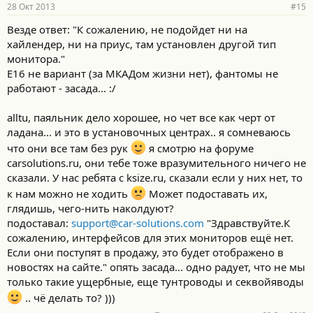
28 Окт 2013
#15
Везде ответ: "К сожалению, не подойдет ни на
хайлендер, ни на приус, там установлен другой тип
монитора."
Е16 не вариант (за МКАДом жизни нет), фантомы не
работают - засада... :/
alltu, паяльник дело хорошее, но чет все как черт от
ладана... и это в установочных центрах.. я сомневаюсь
что они все там без рук
я смотрю на форуме
carsolutions.ru, они тебе тоже вразумительного ничего не
сказали. У нас ребята с ksize.ru, сказали если у них нет, то
к нам можно не ходить
Может подоставать их,
глядишь, чего-нить наколдуют?
подоставал:
support@car-solutions.com
"Здравствуйте.К
сожалению, интерфейсов для этих мониторов ещё нет.
Если они поступят в продажу, это будет отображено в
новостях на сайте." опять засада... одно радует, что не мы
только такие ущербные, еще тунтроводы и секвойяводы
.. чё делать то? )))