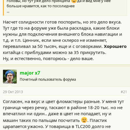
головы, но тут уже дело принципа
да и вид мне у нее
больше нравится, как то посолиднее
...
Насчет солидности готов поспорить, но это дело вкуса.
Тут где то на форуме уже была раскладка, какие блоки
нужны для подключения внешнего блока навигации и
т.д. и т.п. Ценник, если мне склероз не изменяет,
переваливал за 50 тысяч, еще и с оговорками.
Хорошего
китайца с приблудами можно за 35 прикрутить.
Ну, и естественно, повторюсь - дело ваше.
major x7
Почетный пользователь форума
29 Окт 2013
#21
Согласен, на вкус и цвет фломастеры разные. У меня тут
граница через речку, таскают в районе 18-20 тыс. но не
впечатлил ни один.. даже в цвет не попадает, ну и
машин таких по пальцам посчитать
. Пластик
царапается ужасно. У товарища в TLC200 долго не