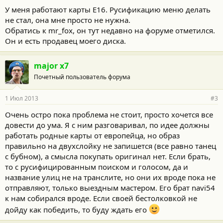
У меня работают карты Е16. Русификацию меню делать
не стал, она мне просто не нужна.
Обратись к mr_fox, он тут недавно на форуме отметился.
Он и есть продавец моего диска.
major x7
Почетный пользователь форума
1 Июл 2013
#3
Очень остро пока проблема не стоит, просто хочется все
довести до ума. Я с ним разговаривал, по идее должны
работать родные карты от европейца, но образ
правильно на двухслойку не запишется (все равно танец
с бубном), а смысла покупать оригинал нет. Если брать,
то с русифицированным поиском и голосом, да и
название улиц не на транслите, но они их вроде пока не
отправляют, только выездным мастером. Его брат navi54
к нам собирался вроде. Если своей бестолковкой не
дойду как победить, то буду ждать его