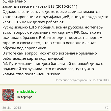
официально
заканчивается на картах Е13 (2010-2011)
Однако, в сети есть люди, которые сами занимаются
конвертированием и русификацией, они утверждают,что
карты Е16 на их дисках работают.
Русификацию ШГУ победил, все на русском, но теперь
встал вопрос с нормальными картами РФ. Сколько не
скачивал образов с E16, итог один - компас на черном
экране, в связи с тем, что в сети, в основном лежат
образы под европейцев.
В итоге сам вопрос: может кто встречал нормально
работающие карты под пиндоса?
P.S. Русификация пиндоса банальной вставкой диска с
подменой загрузчика - это от лукавого, тут нужно
колдунство посильней :russian:
Последнее редактирование:
22 Сен 2013
nickditlov
Петербург
30 Июн 2013
#2