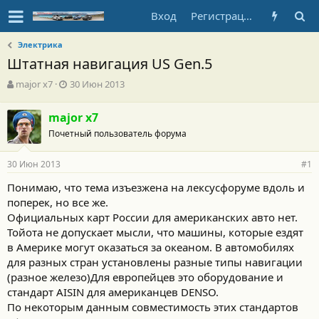
Вход
Регистрация
Электрика
Штатная навигация US Gen.5
А
Д
major x7
30 Июн 2013
в
а
т
т
major x7
о
а
Почетный пользователь форума
р
н
т
а
е
ч
30 Июн 2013
#1
м
а
ы
л
Понимаю, что тема изъезжена на лексусфоруме вдоль и
а
поперек, но все же.
Официальных карт России для американских авто нет.
Тойота не допускает мысли, что машины, которые ездят
в Америке могут оказаться за океаном. В автомобилях
для разных стран установлены разные типы навигации
(разное железо)Для европейцев это оборудование и
стандарт AISIN для американцев DENSO.
По некоторым данным совместимость этих стандартов