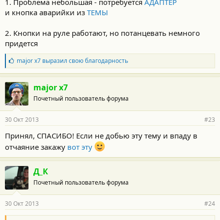
1. Проблема небольшая - потребуется
АДАПТЕР
и кнопка аварийки из
ТЕМЫ
2. Кнопки на руле работают, но потанцевать немного
придется
Б
major x7
выразил свою благодарность
л
а
г
major x7
о
Почетный пользователь форума
д
а
р
30 Окт 2013
#23
н
о
Принял, СПАСИБО! Если не добью эту тему и впаду в
с
отчаяние закажу
вот эту
т
и
:
Д_К
Почетный пользователь форума
30 Окт 2013
#24