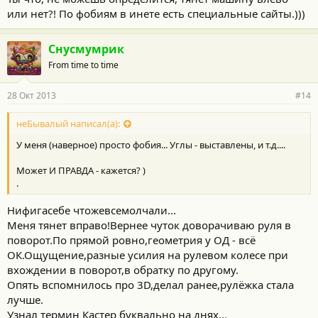
или нет?! По фобиям в инете есть специальные сайты.)))
Снусмумрик
From time to time
28 Окт 2013
#14
неБывалый написал(а):
У меня (наверное) просто фобия... Углы - выставлены, и т.д....
Может И ПРАВДА - кажется? )
.
Нифигасебе чтожевсемолчали...
Меня тянет вправо!Вернее чуток доворачиваю руля в
поворот.По прямой ровно,геометрия у ОД - всё
ОК.Ощущение,разные усилия на рулевом колесе при
вхождении в поворот,в обратку по другому.
Опять вспомнилось про 3D,делал ранее,рулёжка стала
лучше.
Узнал термин Кастер буквально на днях...