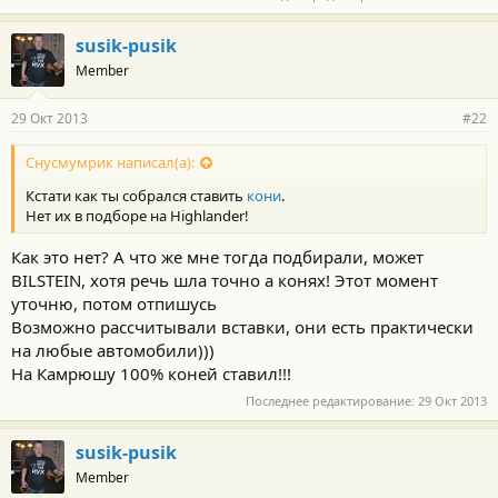
susik-pusik
Member
29 Окт 2013
#22
Снусмумрик написал(а):
Кстати как ты собрался ставить
кони
.
Нет их в подборе на Нighlander!
Как это нет? А что же мне тогда подбирали, может
BILSTEIN, хотя речь шла точно а конях! Этот момент
уточню, потом отпишусь
Возможно рассчитывали вставки, они есть практически
на любые автомобили)))
На Камрюшу 100% коней ставил!!!
Последнее редактирование:
29 Окт 2013
susik-pusik
Member