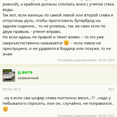
ровной), а крайние должны сползать вниз с учетом стека
воды.
Так вот, если валишь по самой левой или второй слева и
отпустишь руль, чтобы приготовить бутерброд на
заднем сидении,.. то не успеешь, так же само если по
двум правым, - утянет вправо.
Но если едешь по правой и тянет влево -- то это уже
сверхъестественно называется
-- если левое не
приспущено, и не ударялся в бордюр или похуже, то не
знаю
Последнее редактирование:
29 Окт 2013
д.витя
заграничный
29 Окт 2013
#21
..ну а если сам шофер слева полтонны весит,..?? ..надо у
Небывалого спросить, или он, случайно, не поправился..
Последнее редактирование:
29 Окт 2013