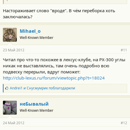
Настораживает слово "вроде". В чём переборка хоть
заключалась?
Mihael_o
Well-Known Member
23 Май 2012
#11
Читал про что-то похожее в лексус-клубе, на РХ-300 углы
никак не выставлялись, там очень подробно всю
подвеску перерыли, вдруг поможет:
http://club-lexus.ru/forum/viewtopic.php?t=18024
Б
Andrei1
и
Снусмумрик
поблагодарили
л
а
г
неБывалый
о
Well-Known Member
д
а
р
24 Май 2012
#12
н
о