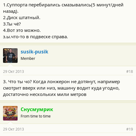
1.Суппорта перебирались смазывались(5 минут/дней
назад).
2.Диск штатный.
3.Ты чё?
4.Вот это можно.
з.ы.что-то в подвеске справа.
susik-pusik
Member
29 Окт 2013
#18
3. Что ты чо? Когда лонжерон не дотянут, например
смотрит вверх или низ, машину водит куда угодно,
достаточно нескольких мили метров
Снусмумрик
From time to time
29 Окт 2013
#19