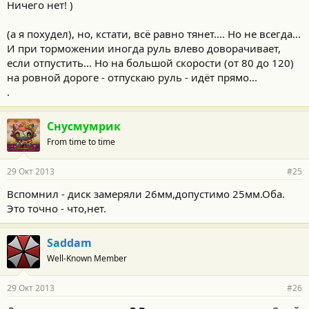
Ничего нет! )
(а я похудел), но, кстати, всё равно тянет.... Но не всегда...
И при торможении иногда руль влево доворачивает,
если отпустить... Но на большой скорости (от 80 до 120)
на ровной дороге - отпускаю руль - идёт прямо...
.
Снусмумрик
From time to time
29 Окт 2013
#25
Вспомнил - диск замеряли 26мм,допустимо 25мм.Оба.
Это точно - что,нет.
Saddam
Well-Known Member
29 Окт 2013
#26