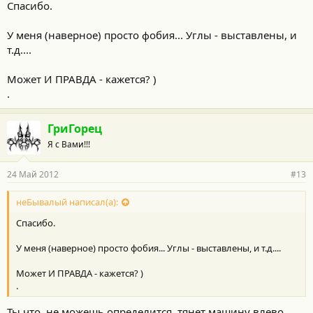
Спасибо.
с
т
и
У меня (наверное) просто фобия... Углы - выставлены, и
:
т.д....
Может И ПРАВДА - кажется? )
.
ГриГорец
Я с Вами!!!
24 Май 2012
#13
неБывалый написал(а):
Спасибо.
У меня (наверное) просто фобия... Углы - выставлены, и т.д....
Может И ПРАВДА - кажется? )
.
Ты что, не можешь определится, тянет машину влево