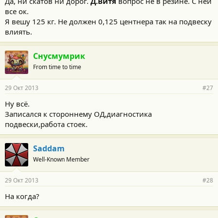
Да, ни скатов ни дорог.
Д.Витя
вопрос не в резине. С ней
все ок.
Я вешу 125 кг. Не должен 0,125 центнера так на подвеску
влиять.
Снусмумрик
From time to time
29 Окт 2013
#27
Ну всё.
Записался к стороннему ОД,диагностика
подвески,работа стоек.
Saddam
Well-Known Member
29 Окт 2013
#28
На когда?