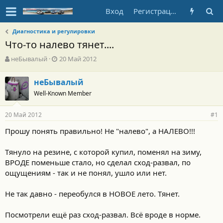
Вход
Регистрация
Диагностика и регулировки
Что-то налево тянет....
А
Д
неБывалый
20 Май 2012
в
а
т
т
неБывалый
о
а
Well-Known Member
р
н
т
а
е
ч
20 Май 2012
#1
м
а
ы
л
Прошу понять правильно! Не "налево", а НАЛЕВО!!!
а
Тянуло на резине, с которой купил, поменял на зиму,
ВРОДЕ поменьше стало, но сделал сход-развал, по
ощущениям - так и не понял, ушло или нет.
Не так давно - переобулся в НОВОЕ лето. Тянет.
Посмотрели ещё раз сход-развал. Всё вроде в норме.