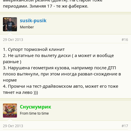
периодами. Зимняя 17 - те же фаберже.
susik-pusik
Member
29 Окт 2013
#16
1. Супорт тормозной клинит
2. Не штатные по вылету диски ( а может и вообще
разные )
3. Нарушена геометрия кузова, например после ДТП
плохо вытянули, при этом иногда развал-схождение в
норме
4. Промчи на тест-драйвомском авто, может его тоже
тянет на лево )))
Снусмумрик
From time to time
29 Окт 2013
#17