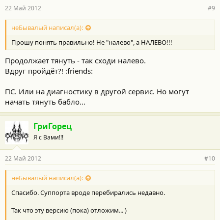
22 Май 2012
#9
неБывалый написал(а):
Прошу понять правильно! Не "налево", а НАЛЕВО!!!
Продолжает тянуть - так сходи налево.
Вдруг пройдёт?! :friends:
ПС. Или на диагностику в другой сервис. Но могут
начать тянуть бабло...
ГриГорец
Я с Вами!!!
22 Май 2012
#10
неБывалый написал(а):
Спасибо. Суппорта вроде перебирались недавно.
Так что эту версию (пока) отложим... )
.