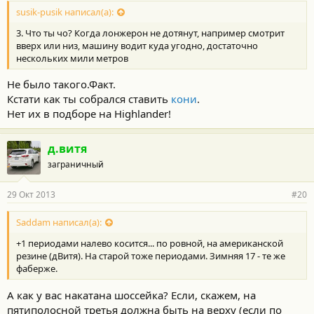
susik-pusik написал(а):
3. Что ты чо? Когда лонжерон не дотянут, например смотрит
вверх или низ, машину водит куда угодно, достаточно
нескольких мили метров
Не было такого.Факт.
Кстати как ты собрался ставить
кони
.
Нет их в подборе на Нighlander!
д.витя
заграничный
29 Окт 2013
#20
Saddam написал(а):
+1 периодами налево косится... по ровной, на американской
резине (дВитя). На старой тоже периодами. Зимняя 17 - те же
фаберже.
А как у вас накатана шоссейка? Если, скажем, на
пятиполосной третья должна быть на верху (если по