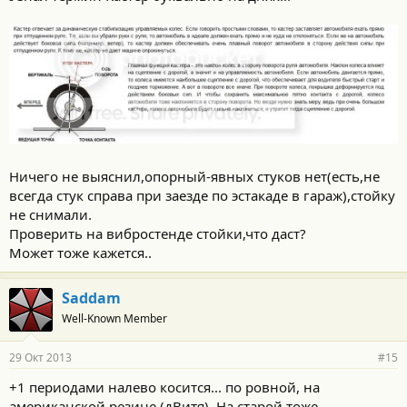
Ничего не выяснил,опорный-явных стуков нет(есть,не
всегда стук справа при заезде по эстакаде в гараж),стойку
не снимали.
Проверить на вибростенде стойки,что даст?
Может тоже кажется..
Saddam
Well-Known Member
29 Окт 2013
#15
+1 периодами налево косится... по ровной, на
американской резине (дВитя). На старой тоже