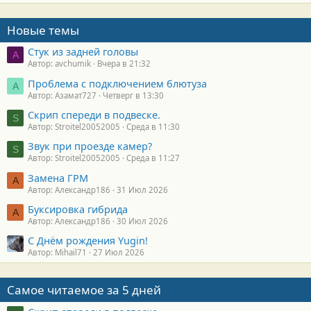
Новые темы
Стук из задней головы
A
Автор: avchumik
Вчера в 21:32
Проблема с подключением блютуза
А
Автор: Азамат727
Четверг в 13:30
Скрип спереди в подвеске.
S
Автор: Stroitel20052005
Среда в 11:30
Звук при проезде камер?
S
Автор: Stroitel20052005
Среда в 11:27
Замена ГРМ
А
Автор: Александр186
31 Июл 2026
Буксировка гибрида
А
Автор: Александр186
30 Июл 2026
С Днём рождения Yugin!
Автор: Mihail71
27 Июл 2026
Самое читаемое за 5 дней