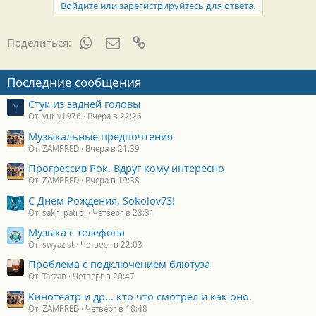
Войдите или зарегистрируйтесь для ответа.
WhatsApp
Электронная почта
Ссылка
Поделиться:
Последние сообщения
Стук из задней головы
Y
От: yuriy1976
Вчера в 22:26
Музыкальные предпочтения
От: ZAMPRED
Вчера в 21:39
Прогрессив Рок. Вдруг кому интересно
От: ZAMPRED
Вчера в 19:38
С Днем Рождения, Sokolov73!
От: sakh_patrol
Четверг в 23:31
Музыка с телефона
От: swyazist
Четверг в 22:03
Проблема с подключением блютуза
От: Tarzan
Четверг в 20:47
Кинотеатр и др... кто что смотрел и как оно.
От: ZAMPRED
Четверг в 18:48