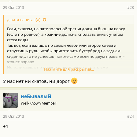
29 Окт 2013
#23
д.витя написал(а):
Если, скажем, на пятиполосной третья должна быть на верху
(если по ровной), а крайние должны сползать вниз с учетом
стека воды.
Так вот, если валишь по самой левой или второй слева и
отпустишь руль, чтобы приготовить бутерброд на заднем
сидении,.. то не успеешь, так же само если по двум правым, -
утянет вправо.
Но если едешь по правой и тянет влево -- то это уже
Нажмите для раскрытия...
сверхъестественно называется
-- если левое не
приспущено, и не ударялся в бордюр или похуже, то не знаю
У нас нет ни скатов, ни дорог
неБывалый
Well-Known Member
29 Окт 2013
#24
+1