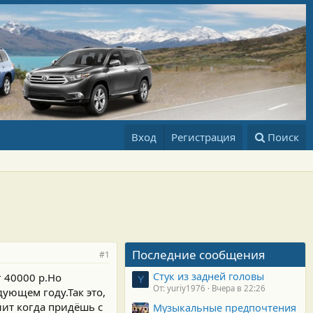
Вход
Регистрация
Поиск
Последние сообщения
#1
Стук из задней головы
г 40000 р.Но
Y
От: yuriy1976
Вчера в 22:26
дующем году.Так это,
нит когда придёшь с
Музыкальные предпочтения