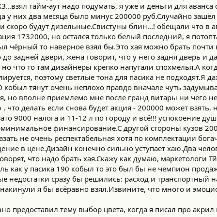
...взял тайм-аут надо подумать, я уже и деньги для аванса 
а у них два месяца было минус 200000 руб.Случайно зашёл 
и скоро будут дизельные.Свистуны блин...! обещали что в ап
ация 1732000, но остался только белый последний, я потопт
был чёрный то наверное взял бы.Это хая можно брать почти 
до задней двери, жена говорит, что у него задня дверь и д
 , но что то там дизайнеры крепко напутали спохмелья.А когд
лируется, поэтому светлые тона для пасика не подходят.Я даж
0 кобыл тянут очень неплохо правдо вначале чуть задумыва
я, но вполне приемлемо мне после гранд витары ни чего не
, что делать если снова будет акция - 200000 может взять, 
ато 9000 налога и 11-12 л по городу и всё!!! успокоение ду
ерминимальное финансирование.С другой стороны кузов 20
казать не очень респектабельная хотя по комплектации богач
дение в цене.Дизайн конечно сильно уступает хаю.Два чело
ворят, что надо брать хая.Скажу как думаю, маркетологи Т
ль как у пасика 190 кобыл то это был бы не чемпион прода
е недостатки сразу бы решились: расход и транспортный на
 накинули я бы всёравно взял.Извините, что много и эмоци
но предоставил тему выбор цвета, когда я писал про акрил и