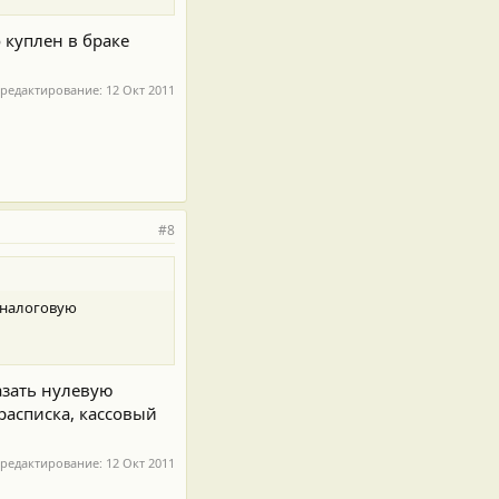
 куплен в браке
 редактирование:
12 Окт 2011
#8
 налоговую
азать нулевую
расписка, кассовый
 редактирование:
12 Окт 2011