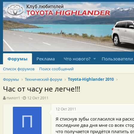
Форумы
Реклама
Что нового?
Пользователи
Список форумов
Поиск сообщений
Форумы
Технический форум
Toyota-Highlander 2010
Час от часу не легче!!!
А
Д
пилот1
12 Окт 2011
в
а
т
т
12 Окт 2011
о
а
П
Я стиснув зубы согласился на расх
р
н
т
а
последние два дня мне со всех сто
е
ч
что получается придётся платить о