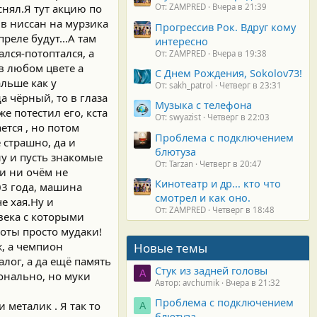
снял.Я тут акцию по
От: ZAMPRED
Вчера в 21:39
в ниссан на мурзика
Прогрессив Рок. Вдруг кому
реле будут...А там
интересно
ался-потоптался, а
От: ZAMPRED
Вчера в 19:38
в любом цвете а
С Днем Рождения, Sokolov73!
альше как у
От: sakh_patrol
Четверг в 23:31
а чёрный, то в глаза
Музыка с телефона
е потестил его, кста
От: swyazist
Четверг в 22:03
ется , но потом
Проблема с подключением
 страшно, да и
блютуза
ну и пусть знакомые
От: Tarzan
Четверг в 20:47
ши ни очём не
Кинотеатр и др... кто что
03 года, машина
смотрел и как оно.
е хая.Ну и
От: ZAMPRED
Четверг в 18:48
века с которыми
йоты просто мудаки!
ж, а чемпион
Новые темы
лог, а да ещё память
Стук из задней головы
A
онально, но муки
Автор: avchumik
Вчера в 21:32
Проблема с подключением
 металик . Я так то
А
блютуза