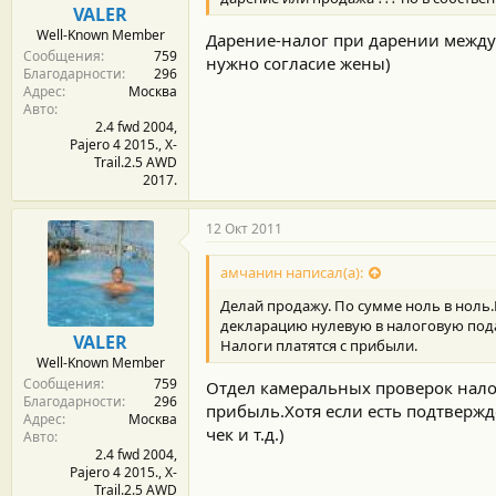
VALER
Well-Known Member
Дарение-налог при дарении между 
Сообщения
759
нужно согласие жены)
Благодарности
296
Адрес
Москва
Авто
2.4 fwd 2004,
Pajero 4 2015., X-
Trail.2.5 AWD
2017.
12 Окт 2011
амчанин написал(а):
Делай продажу. По сумме ноль в ноль
декларацию нулевую в налоговую под
VALER
Налоги платятся с прибыли.
Well-Known Member
Сообщения
759
Отдел камеральных проверок нало
Благодарности
296
прибыль.Хотя если есть подтвержд
Адрес
Москва
чек и т.д.)
Авто
2.4 fwd 2004,
Pajero 4 2015., X-
Trail.2.5 AWD