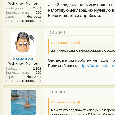
Well-Known Member
Делай продажу. По сумме ноль в н
Сообщения
2.802
налоговую декларацию нулевую в 
Благодарности
950
Налоги платятся с прибыли.
Адрес
Новгород
Авто
2.4 монопривод
12 Окт 2011
DVE написал(а):
да и желательно переоформить с сох
амчанин
Сейчас в этом проблем нет. Если п
Well-Known Member
Полистай здесь.
http://forum.auto.ru
Сообщения
2.802
Благодарности
950
Адрес
Новгород
Авто
2.4 монопривод
12 Окт 2011
DVE написал(а):
может кто подскажет как лучше переоф
дарение или продажа ??? но в собствен