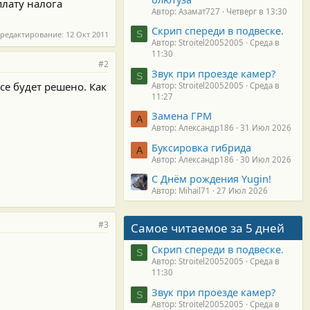
плату налога
Автор: Азамат727
Четверг в 13:30
Скрип спереди в подвеске.
S
 редактирование:
12 Окт 2011
Автор: Stroitel20052005
Среда в
11:30
#2
Звук при проезде камер?
S
се будет решено. Как
Автор: Stroitel20052005
Среда в
11:27
Замена ГРМ
А
Автор: Александр186
31 Июл 2026
Буксировка гибрида
А
Автор: Александр186
30 Июл 2026
С Днём рождения Yugin!
Автор: Mihail71
27 Июл 2026
#3
Самое читаемое за 5 дней
Скрип спереди в подвеске.
S
Автор: Stroitel20052005
Среда в
11:30
Звук при проезде камер?
S
Автор: Stroitel20052005
Среда в