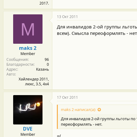
2017.
13 Окт 2011
M
Для инвалидов 2-ой группы льготы
всем). Смысла переоформлять - нет
maks 2
Member
Сообщения
96
Благодарности
0
Адрес
Казань
Авто
Хайлендер 2011,
люкс, 3.5, 4х4
17 Окт 2011
maks 2 написал(а):
Для инвалидов 2-ой группы льготы по 
переоформлять - нет.
DVE
Member
=(