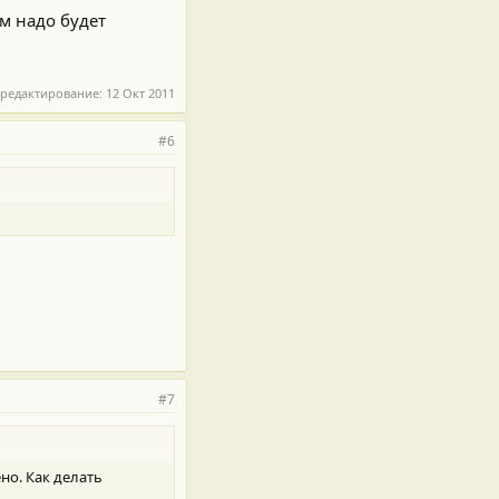
м надо будет
 редактирование:
12 Окт 2011
#6
#7
но. Как делать