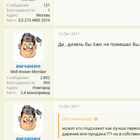
Сообщения
121
Благодарности
1
Адрес
Москва
Авто
3,5 273 4WD 2010
12 Окт 2011
Да , дизель бы Хаю не помешал бы
амчанин
Well-Known Member
Сообщения
2.802
Благодарности
950
Адрес
Новгород
Авто
2.4 монопривод
12 Окт 2011
DVE написал(а):
может кто подскажет как лучше переоф
дарение или продажа ??? но в собствен
амчанин