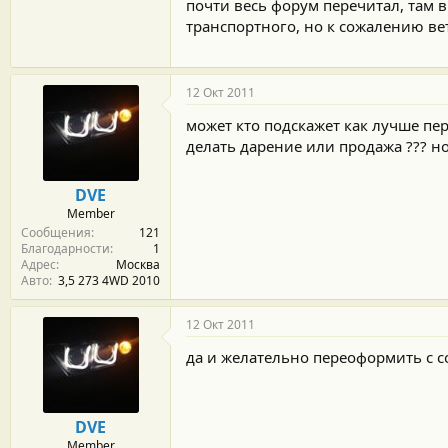
почти весь форум перечитал, там в
транспортного, но к сожалению вет
12 Окт 2011
может кто подскажет как лучше пе
делать дарение или продажа ??? но
DVE
Member
Сообщения
121
Благодарности
1
Адрес
Москва
Авто
3,5 273 4WD 2010
12 Окт 2011
да и желательно переоформить с 
DVE
Member