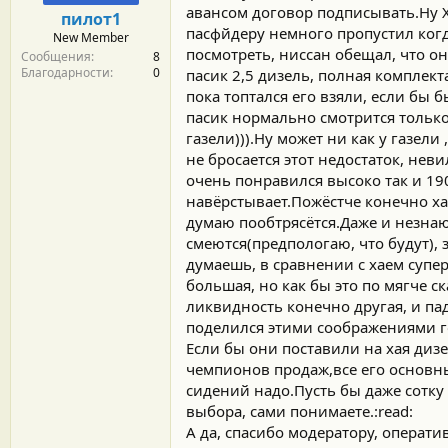
м
а
авансом договор подписывать.Ну ХЗ
пилот1
ы
л
пасфйдеру немного пропустил когд
New Member
а
посмотреть, ниссан обещал, что он
Сообщения
8
Благодарности
0
пасик 2,5 дизель, полная комплект
пока топтался его взяли, если бы 
пасик нормально смотрится только 
газели))).Ну может ни как у газели
не бросается этот недостаток, неви
очень понравился высоко так и 19
навёрстывает.Пожёстче конечно ха
думаю пообтрясётся.Даже и незнаю 
смеются(предпологаю, что будут), з
думаешь, в сравнении с хаем суп
большая, но как бы это по мягче с
ликвидность конечно другая, и па
поделился этими соображениями го
Если бы они поставили на хая дизе
чемпионов продаж,все его основны
сидений надо.Пусть бы даже сотку
выбора, сами понимаете.:read:
А да, спасибо модератору, оператив