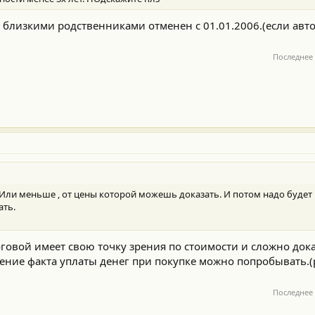
близкими родственниками отменен с 01.01.2006.(если авто
Последнее
.Или меньше , от цены которой можешь доказать. И потом надо будет
ать.
говой имеет свою точку зрения по стоимости и сложно док
ение факта уплаты денег при покупке можно попробывать.(
Последнее