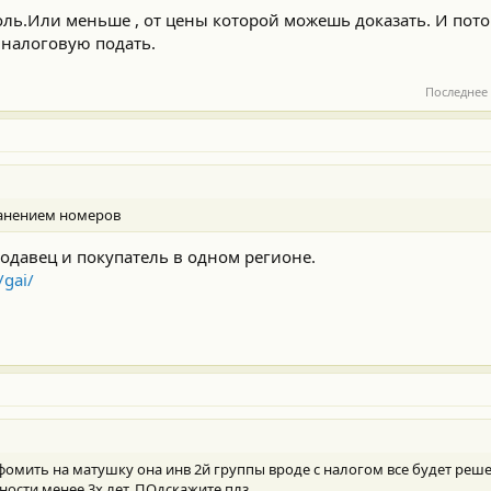
оль.Или меньше , от цены которой можешь доказать. И пото
налоговую подать.
Последнее
ранением номеров
родавец и покупатель в одном регионе.
/gai/
омить на матушку она инв 2й группы вроде с налогом все будет реше
ности менее 3х лет. ПОдскажите плз