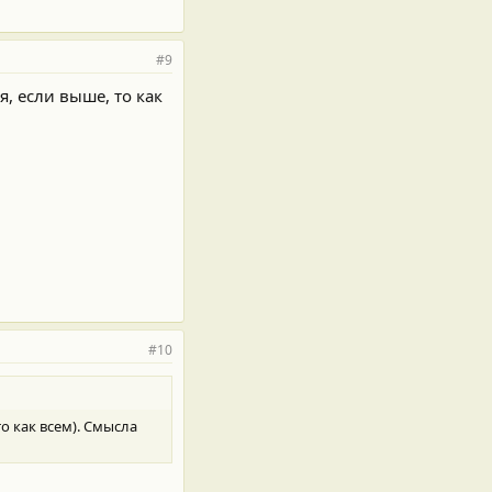
#9
, если выше, то как
#10
о как всем). Смысла