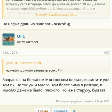
только у себя в городе. Итог, до дома не доехал 30 км. Дальше
на эвакуаторе,3000 рублеков. Замерзла солярка. Стоял в
чистом поле,замерз до чёртиков. Это было, когда грянули
Нажмите для раскрытия...
февральские морозы. Поэтому,на дизеле ниже минус
пятнадцать, езить не люблю. Тем более, куда нибудь в
ну нефиг дрянью заливать всякой)))
незнакомые места!
ОГС
Active Member
9 Мар 2011
#30
god1941 написал(а):
ну нефиг дрянью заливать всякой)))
Заправка, на Большом Московском Кольце, извините уж!
Там их, не так уж и много. Тем более зима в разгаре, в
мыслях даже не было, плохого. Но и на старуху, бывает
...........
Последнее редактирование:
9 Мар 2011
Last
1 из 44
Вперёд