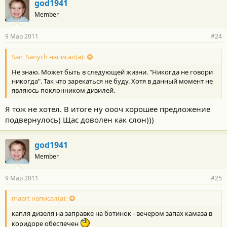
god1941
Member
9 Мар 2011
#24
San_Sanych написал(а):
Не знаю. Может быть в следующей жизни. "Никогда не говори
никогда". Так что зарекаться не буду. Хотя в данный момент не
являюсь поклонником дизилей.
Я тож не хотел. В итоге ну оооч хорошее предложение
подвернулось) Щас доволен как слон)))
god1941
Member
9 Мар 2011
#25
maart написал(а):
капля дизеля на заправке на ботинок - вечером запах камаза в
коридоре обеспечен