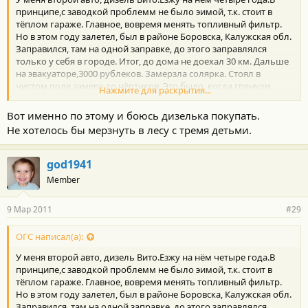
принципе,с заводкой проблемм не было эимой, т.к. стоит в
тёплом гараже. Главное, вовремя менять топливный фильтр.
Но в этом году залетел, был в районе Боровска, Калужская обл.
Заправился, там на одной заправке, до этого заправлялся
только у себя в городе. Итог, до дома не доехал 30 км. Дальше
на эвакуаторе,3000 рублеков. Замерзла солярка. Стоял в
чистом поле,замерз до чёртиков. Это было, когда грянули
Нажмите для раскрытия...
февральские морозы. Поэтому,на дизеле ниже минус
пятнадцать, езить не люблю. Тем более, куда нибудь в
Вот именно по этому и боюсь дизелька покупать.
незнакомые места!
Не хотелось бы мерзнуть в лесу с тремя детьми.
god1941
Member
9 Мар 2011
#29
ОГС написал(а):
У меня второй авто, дизель Вито.Езжу на нём четыре года.В
принципе,с заводкой проблемм не было эимой, т.к. стоит в
тёплом гараже. Главное, вовремя менять топливный фильтр.
Но в этом году залетел, был в районе Боровска, Калужская обл.
Заправился, там на одной заправке, до этого заправлялся