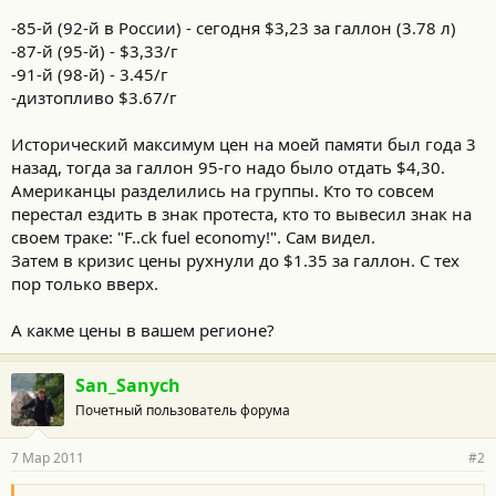
-85-й (92-й в России) - сегодня $3,23 за галлон (3.78 л)
-87-й (95-й) - $3,33/г
-91-й (98-й) - 3.45/г
-дизтопливо $3.67/г
Исторический максимум цен на моей памяти был года 3
назад, тогда за галлон 95-го надо было отдать $4,30.
Американцы разделились на группы. Кто то совсем
перестал ездить в знак протеста, кто то вывесил знак на
своем траке: "F..ck fuel economy!". Сам видел.
Затем в кризис цены рухнули до $1.35 за галлон. С тех
пор только вверх.
А какме цены в вашем регионе?
San_Sanych
Почетный пользователь форума
7 Мар 2011
#2