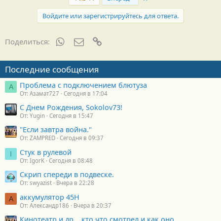
Войдите или зарегистрируйтесь для ответа.
WhatsApp
Электронная почта
Ссылка
Поделиться:
Последние сообщения
Проблема с подключением блютуза
А
От: Азамат727
Сегодня в 17:04
С Днем Рождения, Sokolov73!
От: Yugin
Сегодня в 15:47
"Если завтра война."
От: ZAMPRED
Сегодня в 09:37
Стук в рулевой
I
От: IgorK
Сегодня в 08:48
Скрип спереди в подвеске.
От: swyazist
Вчера в 22:28
аккумулятор 45H
А
От: Александр186
Вчера в 20:37
Кинотеатр и др... кто что смотрел и как оно.