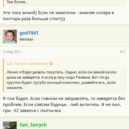
Тем более...
Это тока зимой) Если не заметили - зимняя соляра в
полтора раза больше стоит)))
god1941
Member
9 Мар 2011
#21
San_Sanych написал(а):
Лично я бздю дизель покупать. Ладно, если он зимой около
дома не заведется. А если в лесу подо Ржевом. Вот тогда
грустно будет. Сугубо личный комплекс, развейте его,, если
сможете.
Я тож бздел. Если говном не заправлять, то заведется без
проблем. Если совсем бздишь - лей антигель. Я не лил,
при -32 завелся с полтычка
San_Sanych