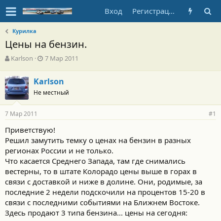
Вход
Регистрация
Курилка
Цены на бензин.
А
Д
Karlson
7 Мар 2011
в
а
т
т
Karlson
о
а
Не местный
р
н
т
а
е
ч
7 Мар 2011
#1
м
а
ы
л
Приветствую!
а
Решил замутить темку о ценах на бензин в разных
регионах России и не только.
Что касается Среднего Запада, там где снимались
вестерны, то в штате Колорадо цены выше в горах в
связи с доставкой и ниже в долине. Они, родимые, за
последние 2 недели подскочили на процентов 15-20 в
связи с последними событиями на Ближнем Востоке.
Здесь продают 3 типа бензина... цены на сегодня: