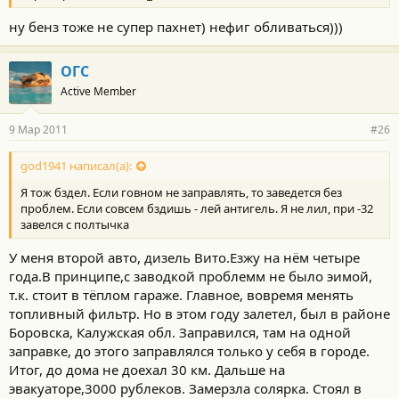
ну бенз тоже не супер пахнет) нефиг обливаться)))
ОГС
Active Member
9 Мар 2011
#26
god1941 написал(а):
Я тож бздел. Если говном не заправлять, то заведется без
проблем. Если совсем бздишь - лей антигель. Я не лил, при -32
завелся с полтычка
У меня второй авто, дизель Вито.Езжу на нём четыре
года.В принципе,с заводкой проблемм не было эимой,
т.к. стоит в тёплом гараже. Главное, вовремя менять
топливный фильтр. Но в этом году залетел, был в районе
Боровска, Калужская обл. Заправился, там на одной
заправке, до этого заправлялся только у себя в городе.
Итог, до дома не доехал 30 км. Дальше на
эвакуаторе,3000 рублеков. Замерзла солярка. Стоял в