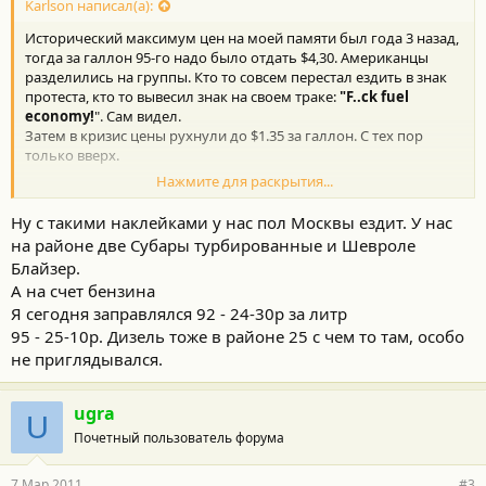
Karlson написал(а):
Исторический максимум цен на моей памяти был года 3 назад,
тогда за галлон 95-го надо было отдать $4,30. Американцы
разделились на группы. Кто то совсем перестал ездить в знак
протеста, кто то вывесил знак на своем траке:
"F..ck fuel
economy!
". Сам видел.
Затем в кризис цены рухнули до $1.35 за галлон. С тех пор
только вверх.
Нажмите для раскрытия...
А какме цены в вашем регионе?
Ну с такими наклейками у нас пол Москвы ездит. У нас
на районе две Субары турбированные и Шевроле
Блайзер.
А на счет бензина
Я сегодня заправлялся 92 - 24-30р за литр
95 - 25-10р. Дизель тоже в районе 25 с чем то там, особо
не приглядывался.
ugra
U
Почетный пользователь форума
7 Мар 2011
#3