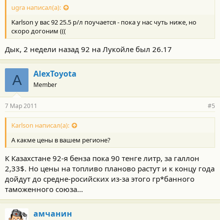
ugra написал(а):
Karlson у вас 92 25.5 р/л поучается - пока у нас чуть ниже, но
скоро догоним (((
Дык, 2 недели назад 92 на Лукойле был 26.17
AlexToyota
A
Member
7 Мар 2011
#5
Karlson написал(а):
А какме цены в вашем регионе?
К Казахстане 92-я бенза пока 90 тенге литр, за галлон
2,33$. Но цены на топливо планово растут и к концу года
дойдут до средне-росийских из-за этого гр*банного
таможенного союза...
амчанин