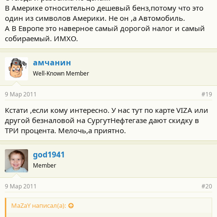
В Америке относительно дешевый бенз,потому что это
один из символов Америки. Не он ,а Автомобиль.
А В Европе это наверное самый дорогой налог и самый
собираемый. ИМХО.
амчанин
Well-Known Member
9 Мар 2011
#19
Кстати ,если кому интересно. У нас тут по карте VIZA или
другой безналовой на СургутНефтегазе дают скидку в
ТРИ процента. Мелочь,а приятно.
god1941
Member
9 Мар 2011
#20
MaZaY написал(а):