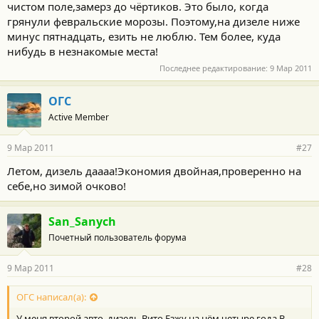
чистом поле,замерз до чёртиков. Это было, когда
грянули февральские морозы. Поэтому,на дизеле ниже
минус пятнадцать, езить не люблю. Тем более, куда
нибудь в незнакомые места!
Последнее редактирование:
9 Мар 2011
ОГС
Active Member
9 Мар 2011
#27
Летом, дизель даааа!Экономия двойная,проверенно на
себе,но зимой очково!
San_Sanych
Почетный пользователь форума
9 Мар 2011
#28
ОГС написал(а):
У меня второй авто, дизель Вито.Езжу на нём четыре года.В