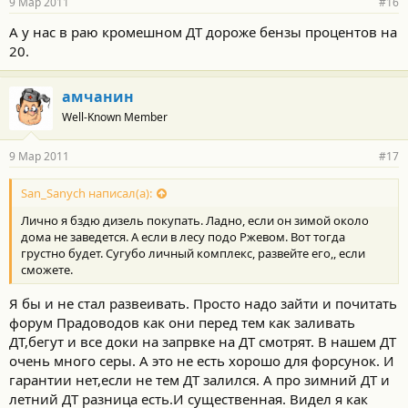
9 Мар 2011
#16
А у нас в раю кромешном ДТ дороже бензы процентов на
20.
амчанин
Well-Known Member
9 Мар 2011
#17
San_Sanych написал(а):
Лично я бздю дизель покупать. Ладно, если он зимой около
дома не заведется. А если в лесу подо Ржевом. Вот тогда
грустно будет. Сугубо личный комплекс, развейте его,, если
сможете.
Я бы и не стал развеивать. Просто надо зайти и почитать
форум Прадоводов как они перед тем как заливать
ДТ,бегут и все доки на запрвке на ДТ смотрят. В нашем ДТ
очень много серы. А это не есть хорошо для форсунок. И
гарантии нет,если не тем ДТ залился. А про зимний ДТ и
летний ДТ разница есть.И существенная. Видел я как