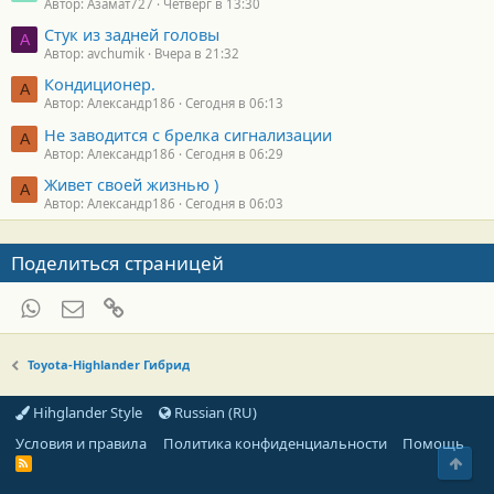
Автор: Азамат727
Четверг в 13:30
Стук из задней головы
A
Автор: avchumik
Вчера в 21:32
Кондиционер.
А
Автор: Александр186
Сегодня в 06:13
Не заводится с брелка сигнализации
А
Автор: Александр186
Сегодня в 06:29
Живет своей жизнью )
А
Автор: Александр186
Сегодня в 06:03
Поделиться страницей
WhatsApp
Электронная почта
Ссылка
Toyota-Highlander Гибрид
Hihglander Style
Russian (RU)
Условия и правила
Политика конфиденциальности
Помощь
Свер
R
S
S