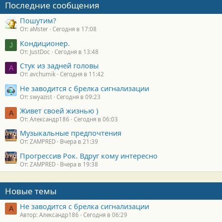
Последние сообщения
Пошутим?
От: aMster
Сегодня в 17:08
Кондиционер.
J
От: JustDoc
Сегодня в 13:48
Стук из задней головы
A
От: avchumik
Сегодня в 11:42
Не заводится с брелка сигнализации
От: swyazist
Сегодня в 09:23
Живет своей жизнью )
А
От: Александр186
Сегодня в 06:03
Музыкальные предпочтения
От: ZAMPRED
Вчера в 21:39
Прогрессив Рок. Вдруг кому интересно
От: ZAMPRED
Вчера в 19:38
Новые темы
Не заводится с брелка сигнализации
А
Автор: Александр186
Сегодня в 06:29