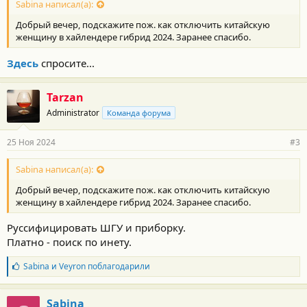
Sabina написал(а):
Добрый вечер, подскажите пож. как отключить китайскую
женщину в хайлендере гибрид 2024. Заранее спасибо.
Здесь
спросите...
Tarzan
Administrator
Команда форума
25 Ноя 2024
#3
Sabina написал(а):
Добрый вечер, подскажите пож. как отключить китайскую
женщину в хайлендере гибрид 2024. Заранее спасибо.
Руссифицировать ШГУ и приборку.
Платно - поиск по инету.
Б
Sabina
и
Veyron
поблагодарили
л
а
г
Sabina