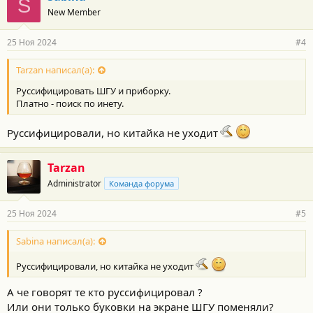
S
о
New Member
д
а
р
25 Ноя 2024
#4
н
о
с
Tarzan написал(а):
т
Руссифицировать ШГУ и приборку.
и
:
Платно - поиск по инету.
Руссифицировали, но китайка не уходит
Tarzan
Administrator
Команда форума
25 Ноя 2024
#5
Sabina написал(а):
Руссифицировали, но китайка не уходит
А че говорят те кто руссифицировал ?
Или они только буковки на экране ШГУ поменяли?