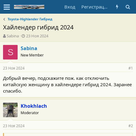
Вход
Регистрация
Toyota-Highlander Гибрид
Хайлендер гибрид 2024
А
Д
Sabina
23 Ноя 2024
в
а
т
т
Sabina
S
о
а
New Member
р
н
т
а
23 Ноя 2024
е
ч
#1
м
а
Добрый вечер, подскажите пож. как отключить
ы
л
китайскую женщину в хайлендере гибрид 2024. Заранее
а
спасибо.
Khokhlach
Moderator
23 Ноя 2024
#2