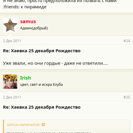
Я не знаю, просто предположила их позвать с нами
:friends: к пирамиде
samus
Админ(добрый)
2 Дек 2011
#24
Re: Хаевка 25 декабря Рождество
Уже звали, но они гордые - даже не ответили....
Irish
цвет, свет и искра Клуба
2 Дек 2011
#25
Re: Хаевка 25 декабря Рождество
samus написал(а):