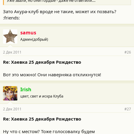
Уже звали, но они гордые - даже не ответили....
Зато Акура-клуб вроде не такие, может их позвать?
:friends:
samus
Админ(добрый)
2 Дек 2011
#26
Re: Хаевка 25 декабря Рождество
Вот это можно! Они наверняка откликнутся!
Irish
цвет, свет и искра Клуба
2 Дек 2011
#27
Re: Хаевка 25 декабря Рождество
Ну что с местом? Тоже голосовалку будем