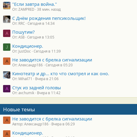
"Если завтра война."
От: ZAMPRED
38 мин. назад
С Днём рождения пепсикольщик!
От: RRC
Сегодня в 14:34
Пошутим?
A
От: ASB
Сегодня в 13:05
Кондиционер.
J
От: JustDoc
Сегодня в 11:39
Не заводится с брелка сигнализации
А
От: Александр186
Сегодня в 05:20
Кинотеатр и др... кто что смотрел и как оно.
От: Mihail71
Вчера в 21:06
Стук из задней головы
A
От: avchumik
Вчера в 11:42
Новые темы
Не заводится с брелка сигнализации
А
Автор: Александр186
Вчера в 06:29
Кондиционер.
А