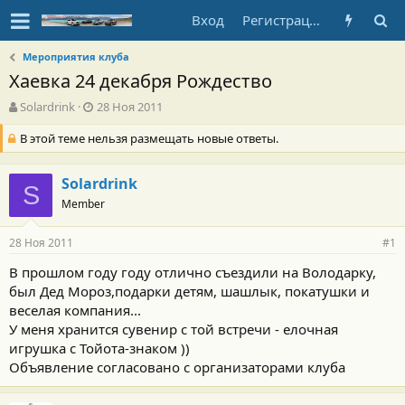
Вход
Регистрация
Мероприятия клуба
Хаевка 24 декабря Рождество
А
Д
Solardrink
28 Ноя 2011
в
а
В этой теме нельзя размещать новые ответы.
т
т
о
а
р
н
Solardrink
т
а
S
е
ч
Member
м
а
ы
л
28 Ноя 2011
#1
а
В прошлом году году отлично съездили на Володарку,
был Дед Мороз,подарки детям, шашлык, покатушки и
веселая компания...
У меня хранится сувенир с той встречи - елочная
игрушка с Тойота-знаком ))
Объявление согласовано с организаторами клуба