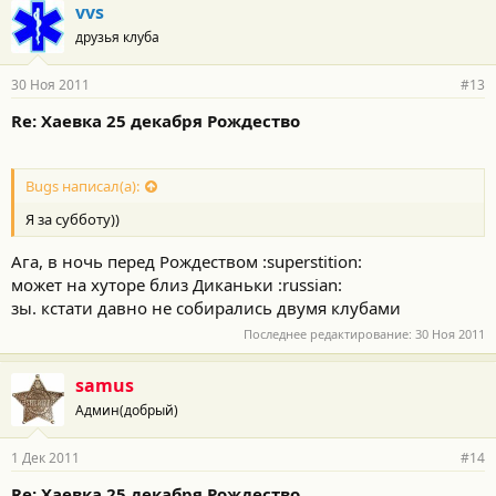
vvs
друзья клуба
30 Ноя 2011
#13
Re: Хаевка 25 декабря Рождество
Bugs написал(а):
Я за субботу))
Ага, в ночь перед Рождеством :superstition:
может на хуторе близ Диканьки :russian:
зы. кстати давно не собирались двумя клубами
Последнее редактирование:
30 Ноя 2011
samus
Админ(добрый)
1 Дек 2011
#14
Re: Хаевка 25 декабря Рождество