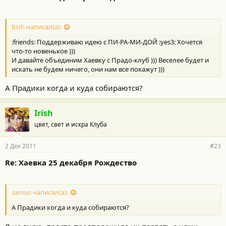
Irish написал(а):
:friends: Поддерживаю идею с ПИ-РА-МИ-ДОЙ :yes3: Хочется
что-то новенькое )))
И давайте объединим Хаевку с Прадо-клуб ))) Веселее будет и
искать не будем ничего, они нам все покажут )))
А Прадики когда и куда собираются?
Irish
цвет, свет и искра Клуба
2 Дек 2011
#23
Re: Хаевка 25 декабря Рождество
samus написал(а):
А Прадики когда и куда собираются?