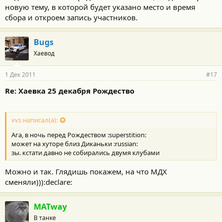
новую тему, в которой будет указано место и время
сбора и откроем запись участников.
Bugs
Хаевод
1 Дек 2011
#17
Re: Хаевка 25 декабря Рождество
vvs написал(а):
Ага, в ночь перед Рождеством :superstition:
может на хуторе близ Диканьки :russian:
зы. кстати давно не собирались двумя клубами
Можно и так. Глядишь покажем, на что МДХ
сменяли))):declare:
MATway
В танке