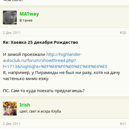
MATway
В танке
2 Дек 2011
#20
Re: Хаевка 25 декабря Рождество
И зимой проезжали
http://highlander-
autoclub.ru/forum/showthread.php?
t=1713&highlight=%EF%E8%F0%E0%EC%E8%E4%E5
Я, например, у Пирамиды не был ни разу, хотя на дачу
частенько мимо езжу.
ПС. Сам-то куда поехать предлагаешь?
Irish
цвет, свет и искра Клуба
2 Дек 2011
#21