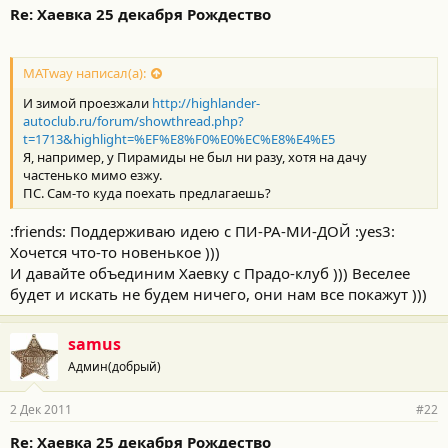
Re: Хаевка 25 декабря Рождество
MATway написал(а):
И зимой проезжали
http://highlander-
autoclub.ru/forum/showthread.php?
t=1713&highlight=%EF%E8%F0%E0%EC%E8%E4%E5
Я, например, у Пирамиды не был ни разу, хотя на дачу
частенько мимо езжу.
ПС. Сам-то куда поехать предлагаешь?
:friends: Поддерживаю идею с ПИ-РА-МИ-ДОЙ :yes3:
Хочется что-то новенькое )))
И давайте объединим Хаевку с Прадо-клуб ))) Веселее
будет и искать не будем ничего, они нам все покажут )))
samus
Админ(добрый)
2 Дек 2011
#22
Re: Хаевка 25 декабря Рождество