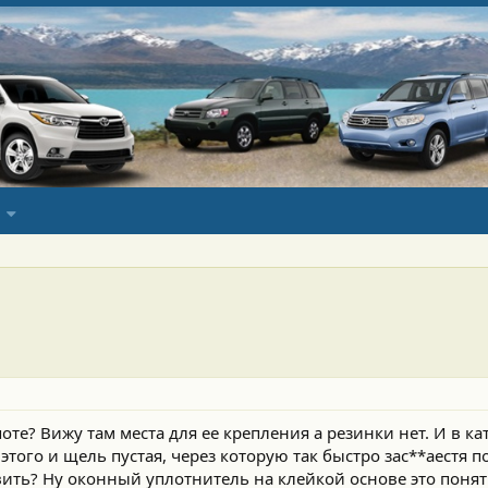
оте? Вижу там места для ее крепления а резинки нет. И в ка
 этого и щель пустая, через которую так быстро зас**аестя 
вить? Ну оконный уплотнитель на клейкой основе это понят