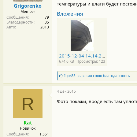
м
а
температуры и влаги будет постоя
Grigorenko
ы
л
Member
а
Вложения
Сообщения
79
Благодарности
35
Авто
2013
2015-12-04 14.14.29.jpg
674,6 KB
Просмотры: 123
Б
Igor85
выразил свою благодарность
л
а
г
4 Дек 2015
о
R
д
Фото покажи, вроде есть там упло
а
р
н
о
Rat
с
Новичок
т
Сообщения
1.551
и