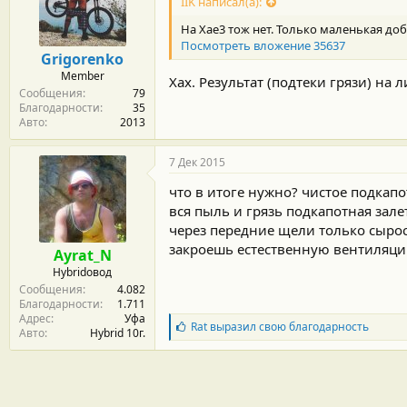
IIK написал(а):
На Хае3 тож нет. Только маленькая доб
Посмотреть вложение 35637
Grigorenko
Member
Хах. Результат (подтеки грязи) на 
Сообщения
79
Благодарности
35
Авто
2013
7 Дек 2015
что в итоге нужно? чистое подкап
вся пыль и грязь подкапотная залет
через передние щели только сыро
закроешь естественную вентиляци
Ayrat_N
Hybridовод
Сообщения
4.082
Благодарности
1.711
Адрес
Уфа
Б
Rat
выразил свою благодарность
Авто
Hybrid 10г.
л
а
г
о
д