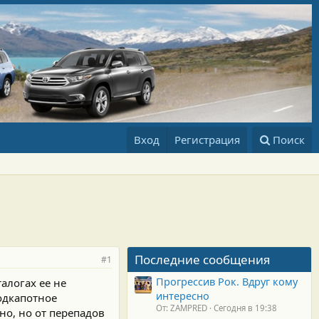
Вход
Регистрация
Поиск
Последние сообщения
#1
Прогрессив Рок. Вдруг кому
талогах ее не
интересно
подкапотное
От: ZAMPRED
Сегодня в 19:38
но, но от перепадов