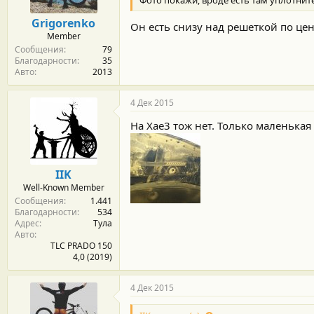
Фото покажи, вроде есть там уплотнит
Grigorenko
Он есть снизу над решеткой по це
Member
Сообщения
79
Благодарности
35
Авто
2013
4 Дек 2015
На Хае3 тож нет. Только маленькая
IIK
Well-Known Member
Сообщения
1.441
Благодарности
534
Адрес
Тула
Авто
TLC PRADO 150
4,0 (2019)
4 Дек 2015