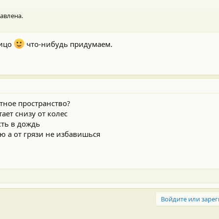
авлена.
лицо
что-нибудь придумаем.
отное пространство?
ает снизу от колес
сть в дождь
ю а от грязи не избавишься
Войдите или зарег