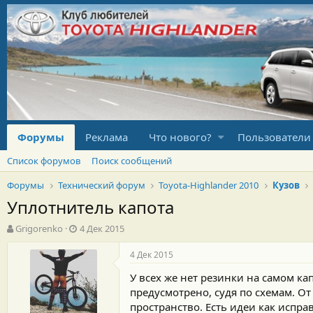
Форумы
Реклама
Что нового?
Пользователи
Список форумов
Поиск сообщений
Форумы
Технический форум
Toyota-Highlander 2010
Кузов
Уплотнитель капота
А
Д
Grigorenko
4 Дек 2015
в
а
т
т
4 Дек 2015
о
а
У всех же нет резинки на самом кап
р
н
т
а
предусмотрено, судя по схемам. От
е
ч
пространство. Есть идеи как испра