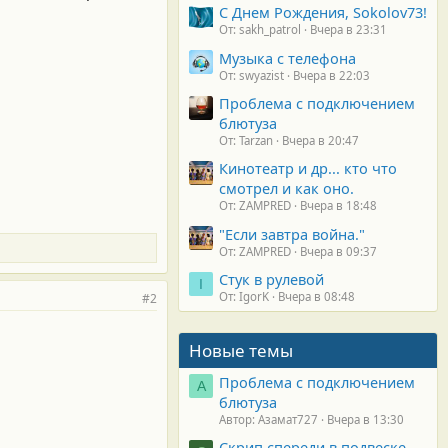
С Днем Рождения, Sokolov73!
От: sakh_patrol
Вчера в 23:31
Музыка с телефона
От: swyazist
Вчера в 22:03
Проблема с подключением
блютуза
От: Tarzan
Вчера в 20:47
Кинотеатр и др... кто что
смотрел и как оно.
От: ZAMPRED
Вчера в 18:48
"Если завтра война."
От: ZAMPRED
Вчера в 09:37
Стук в рулевой
I
От: IgorK
Вчера в 08:48
#2
Новые темы
Проблема с подключением
А
блютуза
Автор: Азамат727
Вчера в 13:30
Скрип спереди в подвеске.