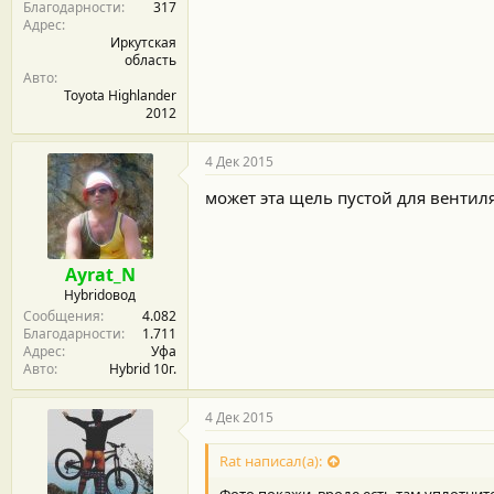
Благодарности
317
:
Адрес
Иркутская
область
Авто
Toyota Highlander
2012
4 Дек 2015
может эта щель пустой для вентил
Ayrat_N
Hybridовод
Сообщения
4.082
Благодарности
1.711
Адрес
Уфа
Авто
Hybrid 10г.
4 Дек 2015
Rat написал(а):