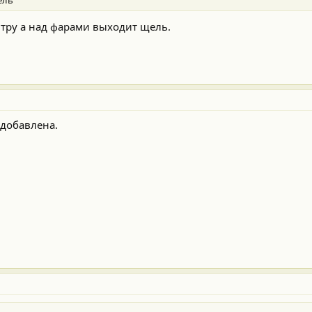
ель
нтру а над фарами выходит щель.
 добавлена.