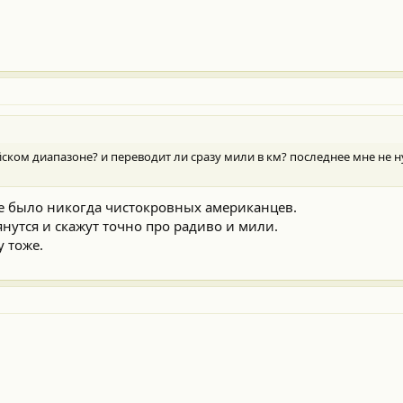
йском диапазоне? и переводит ли сразу мили в км? последнее мне не 
 не было никогда чистокровных американцев.
утся и скажут точно про радиво и мили.
 тоже.