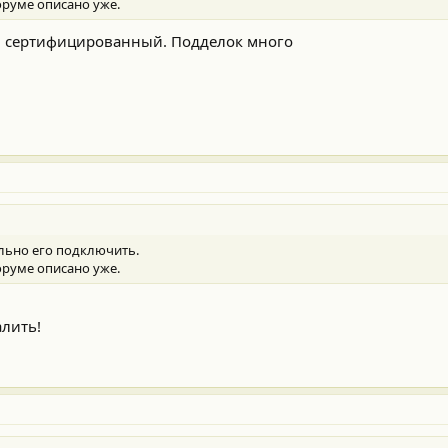
оруме описано уже.
л сертифицированный. Подделок много
ильно его подключить.
оруме описано уже.
алить!