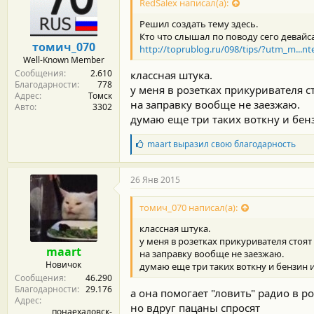
RedSalex написал(а):
Решил создать тему здесь.
Кто что слышал по поводу сего девайс
томич_070
http://toprublog.ru/098/tips/?utm_m.
Well-Known Member
Сообщения
2.610
классная штука.
Благодарности
778
у меня в розетках прикуривателя с
Адрес
Томск
на заправку вообще не заезжаю.
Авто
3302
думаю еще три таких воткну и бенз
Б
maart
выразил свою благодарность
л
а
г
26 Янв 2015
о
д
томич_070 написал(а):
а
р
классная штука.
н
у меня в розетках прикуривателя стоят
о
maart
на заправку вообще не заезжаю.
с
Новичок
думаю еще три таких воткну и бензин и
т
Сообщения
46.290
и
Благодарности
29.176
:
а она помогает "ловить" радио в р
Адрес
но вдруг пацаны спросят
понаехаловск-