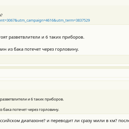
а?
..ntent=3067&utm_campaign=4616&utm_term=3837529
тоят разветвлители и 6 таких приборов.
ин из бака потечет через горловину.
 разветвлители и 6 таких приборов.
з бака потечет через горловину.
оссийском диапазоне? и переводит ли сразу мили в км? пос