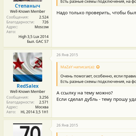
Есть разные схемы подключения, на ф
Степаныч
Well-Known Member
Надо только проверить, чтобы бы
Сообщения
2.524
Благодарности
726
Адрес
Moscow
Авто
High 3,5 Lux 2014
Был. GAC S7
26 Янв 2015
MaZaY написал(а):
Очень помогает, особенно, если прав
Есть разные схемы подключения, на ф
RedSalex
Well-Known Member
А ссылку на тему можно?
Сообщения
3.256
Если сделал дубль - тему прошу уд
Благодарности
2.571
Адрес
Москва
Авто
HL 2014 3,5 1H1
26 Янв 2015