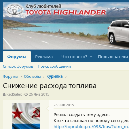
Форумы
Реклама
Что нового?
Пользователи
Список форумов
Поиск сообщений
Форумы
Обо всём
Курилка
Снижение расхода топлива
А
Д
RedSalex
26 Янв 2015
в
а
т
т
26 Янв 2015
о
а
Решил создать тему здесь.
р
н
т
а
Кто что слышал по поводу сего дев
е
ч
http://toprublog.ru/098/tips/?ut