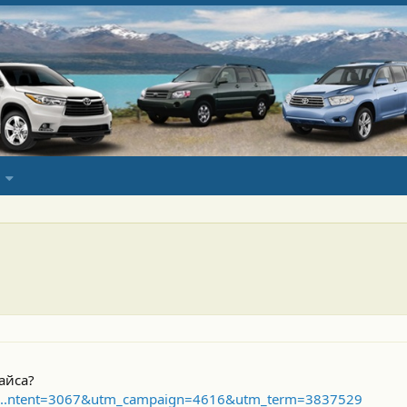
айса?
m_m...ntent=3067&utm_campaign=4616&utm_term=3837529