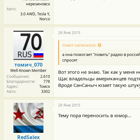
нерезиновск
Авто
3.0 AWD, Tesla Y,
Norco
26 Янв 2015
maart написал(а):
а она помогает "ловить" радио в росси
спросят
томич_070
Well-Known Member
Вот этого не знаю. Так как у меня
Сообщения
2.610
Щас владельцы американцев подтян
Благодарности
778
Вроде СанСаныч юзает такую штуку
Адрес
Томск
Авто
3302
26 Янв 2015
Тему пора переносить в юмор...
RedSalex