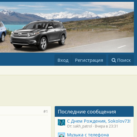
Вход
Регистрация
Поиск
Последние сообщения
#1
С Днем Рождения, Sokolov73!
От: sakh_patrol
Вчера в 23:31
Музыка с телефона