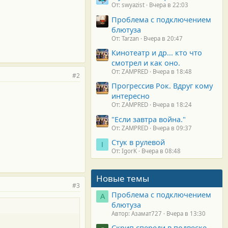
От: swyazist
Вчера в 22:03
Проблема с подключением
блютуза
От: Tarzan
Вчера в 20:47
Кинотеатр и др... кто что
смотрел и как оно.
От: ZAMPRED
Вчера в 18:48
#2
Прогрессив Рок. Вдруг кому
интересно
От: ZAMPRED
Вчера в 18:24
"Если завтра война."
От: ZAMPRED
Вчера в 09:37
Стук в рулевой
I
От: IgorK
Вчера в 08:48
Новые темы
#3
Проблема с подключением
А
блютуза
Автор: Азамат727
Вчера в 13:30
Скрип спереди в подвеске.