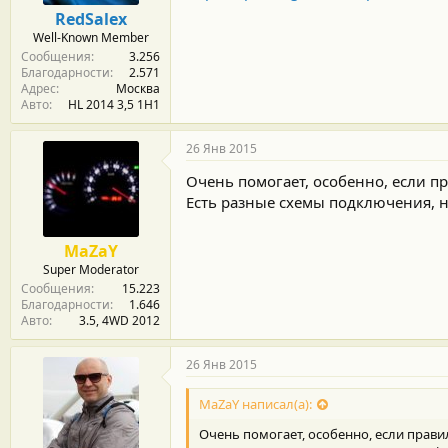
м
а
RedSalex
ы
л
Well-Known Member
а
Сообщения
3.256
Благодарности
2.571
Адрес
Москва
Авто
HL 2014 3,5 1H1
26 Янв 2015
Очень помогает, особенно, если п
Есть разные схемы подключения, н
MaZaY
Super Moderator
Сообщения
15.223
Благодарности
1.646
Авто
3.5, 4WD 2012
26 Янв 2015
MaZaY написал(а):
Очень помогает, особенно, если прав