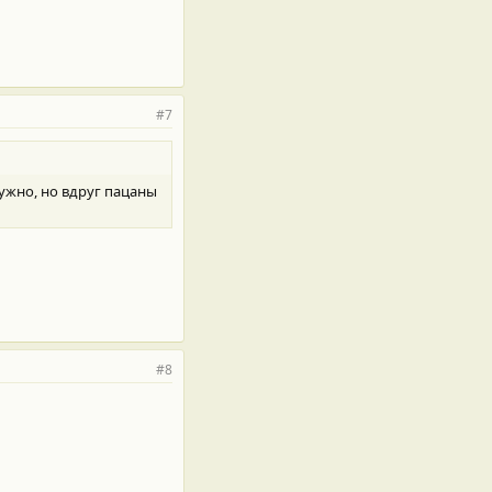
#7
нужно, но вдруг пацаны
#8