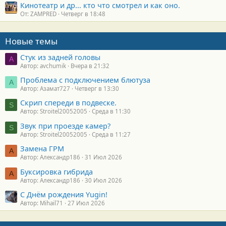
Кинотеатр и др... кто что смотрел и как оно.
От: ZAMPRED
Четверг в 18:48
Новые темы
Стук из задней головы
A
Автор: avchumik
Вчера в 21:32
Проблема с подключением блютуза
А
Автор: Азамат727
Четверг в 13:30
Скрип спереди в подвеске.
S
Автор: Stroitel20052005
Среда в 11:30
Звук при проезде камер?
S
Автор: Stroitel20052005
Среда в 11:27
Замена ГРМ
А
Автор: Александр186
31 Июл 2026
Буксировка гибрида
А
Автор: Александр186
30 Июл 2026
С Днём рождения Yugin!
Автор: Mihail71
27 Июл 2026