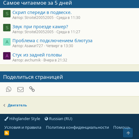
Самое читаемое за 5 дней
Скрип спереди в подвеске.
S
Автор: Stroitel20052005
Среда в 11:30
Звук при проезде камер?
S
Автор: Stroitel20052005
Среда в 11:27
Проблема с подключением блютуза
А
Автор: Азамат727
Четверг в 13:30
Стук из задней головы
A
Автор: avchumik
Вчера в 21:32
Поделиться страницей
WhatsApp
Электронная почта
Ссылка
Двигатель
Hihglander Style
Russian (RU)
Условия и правила
Политика конфиденциальности
Помощь
Свер
R
S