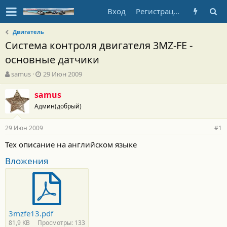
Вход
Регистрация
Двигатель
Система контроля двигателя 3MZ-FE -
основные датчики
А
Д
samus
29 Июн 2009
в
а
т
т
samus
о
а
Админ(добрый)
р
н
т
а
29 Июн 2009
е
ч
#1
м
а
Тех описание на английском языке
ы
л
а
Вложения
3mzfe13.pdf
81,9 KB
Просмотры: 133