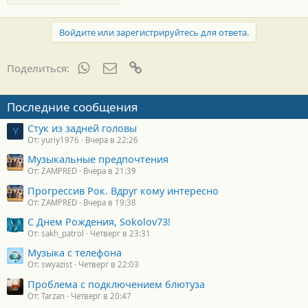
Войдите или зарегистрируйтесь для ответа.
WhatsApp
Электронная почта
Ссылка
Поделиться:
Последние сообщения
Стук из задней головы
Y
От: yuriy1976
Вчера в 22:26
Музыкальные предпочтения
От: ZAMPRED
Вчера в 21:39
Прогрессив Рок. Вдруг кому интересно
От: ZAMPRED
Вчера в 19:38
С Днем Рождения, Sokolov73!
От: sakh_patrol
Четверг в 23:31
Музыка с телефона
От: swyazist
Четверг в 22:03
Проблема с подключением блютуза
От: Tarzan
Четверг в 20:47