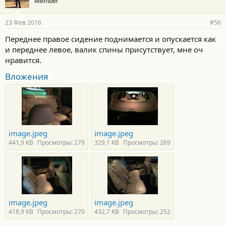
Member
23 Фев 2016
#56
Переднее правое сидение поднимается и опускается как
и переднее левое, валик спины присутствует, мне оч
нравится.
Вложения
image.jpeg
image.jpeg
441,9 KB
Просмотры: 279
329,1 KB
Просмотры: 269
image.jpeg
image.jpeg
418,9 KB
Просмотры: 270
432,7 KB
Просмотры: 252