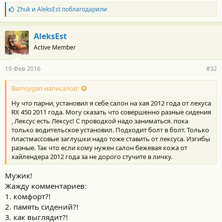
Б
Zhuk
и
AleksEst
поблагодарили
л
а
г
AleksEst
о
Active Member
д
а
р
19 Фев 2016
#32
н
о
с
Bamsygan написал(а):
т
Ну что парни, установил я себе салон на хая 2012 года от лехуса
и
:
RX 450 2011 года. Могу сказать что совершенно разные сидения
, Лексус есть Лексус! С проводкой надо заниматься. пока
только водительское установил. Подходит болт в болт. Только
пластмассовые заглушки надо тоже ставить от лексуса. Изгибы
разные. Так что если кому нужен салон бежевая кожа от
хайлендера 2012 года за не дорого стучите в личку.
Мужик!
Жажду комментариев:
1. комфорт?!
2. память сидений?!
3. как выглядит?!