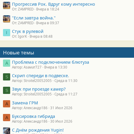
Прогрессив Рок. Вдруг кому интересно
От: ZAMPRED
Вчера в 18:24
"Если завтра война."
От: ZAMPRED
Вчера в 09:37
Стук в рулевой
I
От: IgorK
Вчера в 08:48
Новые темы
Проблема с подключением блютуза
А
Автор: Азамат727
Вчера в 13:30
Скрип спереди в подвеске.
S
Автор: Stroitel20052005
Среда в 11:30
Звук при проезде камер?
S
Автор: Stroitel20052005
Среда в 11:27
Замена ГРМ
А
Автор: Александр186
31 Июл 2026
Буксировка гибрида
А
Автор: Александр186
30 Июл 2026
С Днём рождения Yugin!