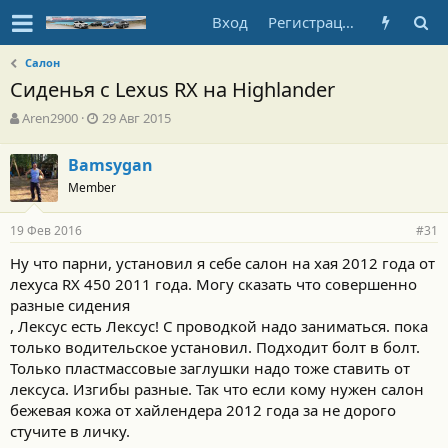
Вход
Регистрация
Салон
Сиденья с Lexus RX на Highlander
А
Д
Aren2900
29 Авг 2015
в
а
т
т
Bamsygan
о
а
Member
р
н
т
а
е
ч
19 Фев 2016
#31
м
а
ы
л
Ну что парни, установил я себе салон на хая 2012 года от
а
лехуса RX 450 2011 года. Могу сказать что совершенно
разные сидения
, Лексус есть Лексус! С проводкой надо заниматься. пока
только водительское установил. Подходит болт в болт.
Только пластмассовые заглушки надо тоже ставить от
лексуса. Изгибы разные. Так что если кому нужен салон
бежевая кожа от хайлендера 2012 года за не дорого
стучите в личку.