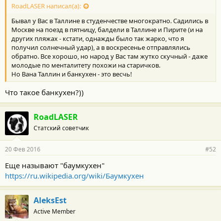
RoadLASER написал(а):
Бывал у Вас в Таллине в студенчестве многократно. Садились в
Москве на поезд в пятницу, балдели в Таллине и Пирите (и на
других пляжах - кстати, однажды было так жарко, что я
получил солнечный удар), а в воскресенье отправлялись
обратно. Все хорошо, но народ у Вас там жутко скучный - даже
молодые по менталитету похожи на старичков.
Но Вана Таллин и банкухен - это весчь!
Что такое банкухен?))
RoadLASER
Статский советчик
20 Фев 2016
#52
Еще называют "баумкухен"
https://ru.wikipedia.org/wiki/Баумкухен
AleksEst
Active Member