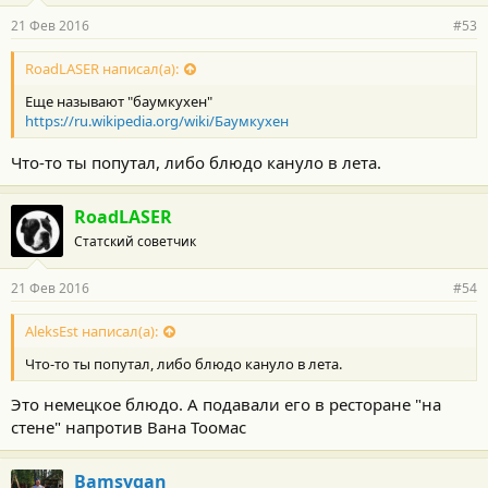
21 Фев 2016
#53
RoadLASER написал(а):
Еще называют "баумкухен"
https://ru.wikipedia.org/wiki/Баумкухен
Что-то ты попутал, либо блюдо кануло в лета.
RoadLASER
Статский советчик
21 Фев 2016
#54
AleksEst написал(а):
Что-то ты попутал, либо блюдо кануло в лета.
Это немецкое блюдо. А подавали его в ресторане "на
стене" напротив Вана Тоомас
Bamsygan