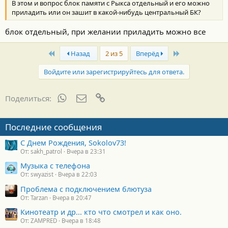
В этом и вопрос блок памяти с Рыкса отдельный и его можно
приладить или он зашит в какой-нибудь центральный БК?
блок отдельный, при желании приладить можно все
First
Last
Назад
2 из 5
Вперёд
Войдите или зарегистрируйтесь для ответа.
WhatsApp
Электронная почта
Ссылка
Поделиться:
Последние сообщения
С Днем Рождения, Sokolov73!
От: sakh_patrol
Вчера в 23:31
Музыка с телефона
От: swyazist
Вчера в 22:03
Проблема с подключением блютуза
От: Tarzan
Вчера в 20:47
Кинотеатр и др... кто что смотрел и как оно.
От: ZAMPRED
Вчера в 18:48