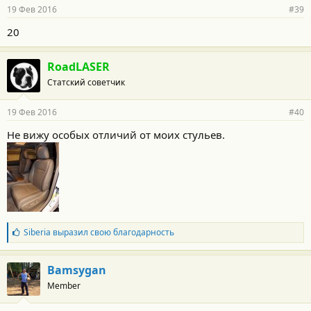
19 Фев 2016
#39
20
RoadLASER
Статский советчик
19 Фев 2016
#40
Не вижу особых отличий от моих стульев.
Б
Siberia
выразил свою благодарность
л
а
г
Bamsygan
о
Member
д
а
р