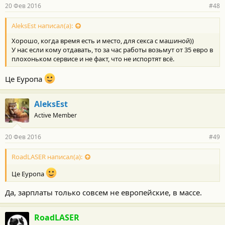
20 Фев 2016
#48
AleksEst написал(а):
Хорошо, когда время есть и место, для секса с машиной))
У нас если кому отдавать, то за час работы возьмут от 35 евро в
плохоньком сервисе и не факт, что не испортят всё.
Це Еуропа
AleksEst
Active Member
20 Фев 2016
#49
RoadLASER написал(а):
Це Еуропа
Да, зарплаты только совсем не европейские, в массе.
RoadLASER