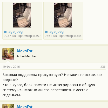
image.jpeg
image.jpeg
723,5 KB
Просмотры: 359
746,1 KB
Просмотры: 346
AleksEst
Active Member
19 Фев 2016
#36
Боковая поддержка присутствует? Не такие плоские, как
родные?
Кто в курсе, блок памяти не интегрирован в общую
систему RX? Можно ли его переставить вместе с
сиденьем?
AleksEst