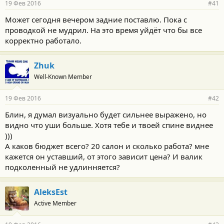
19 Фев 2016
#41
н
о
Может сегодня вечером задние поставлю. Пока с
с
проводкой не мудрил. На это время уйдёт что бы все
т
и
корректно работало.
:
Zhuk
Well-Known Member
19 Фев 2016
#42
Блин, я думал визуально будет сильнее выражено, но
видно что уши больше. Хотя тебе и твоей спине виднее
)))
А каков бюджет всего? 20 салон и сколько работа? мне
кажется он уставший, от этого зависит цена? И валик
подколенный не удлинняется?
AleksEst
Active Member