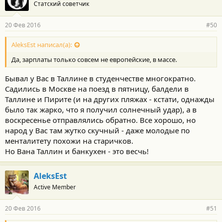
Статский советчик
20 Фев 2016
#50
AleksEst написал(а):
Да, зарплаты только совсем не европейские, в массе.
Бывал у Вас в Таллине в студенчестве многократно.
Садились в Москве на поезд в пятницу, балдели в
Таллине и Пирите (и на других пляжах - кстати, однажды
было так жарко, что я получил солнечный удар), а в
воскресенье отправлялись обратно. Все хорошо, но
народ у Вас там жутко скучный - даже молодые по
менталитету похожи на старичков.
Но Вана Таллин и банкухен - это весчь!
AleksEst
Active Member
20 Фев 2016
#51