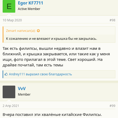
Egor KF7711
E
Active Member
10 Мар 2020
#98
Zenart написал(а):
К сожалению и не влезают и крышка бы не закрылась.
Так есть филипсы, вышли недавно и влазит нам в
ближний, и крышка закрывается, или такие как у меня
ищи, фото прилагал в этой теме. Свет хороший. На
драйве почитай, там есть темы
Б
Andrey111
выразил свою благодарность
л
а
г
VvV
о
Member
д
а
р
2 Апр 2021
#99
н
о
Вчера поставил эти хвалёные китайские Филипсы.
с