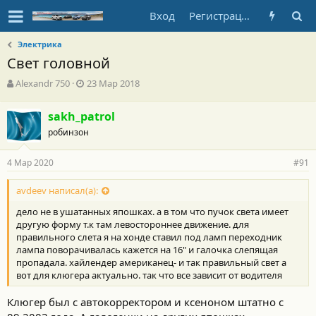
Вход
Регистрация
Электрика
Свет головной
А
Д
Alexandr 750
23 Мар 2018
в
а
т
т
sakh_patrol
о
а
робинзон
р
н
т
а
е
ч
4 Мар 2020
#91
м
а
ы
л
avdeev написал(а):
а
дело не в ушатанных япошках. а в том что пучок света имеет
другую форму т.к там левостороннее движение. для
правильного слета я на хонде ставил под ламп переходник
лампа поворачивалась кажется на 16" и галочка слепящая
пропадала. хайлендер американец- и так правильный свет а
вот для клюгера актуально. так что все зависит от водителя
Клюгер был с автокорректором и ксеноном штатно с