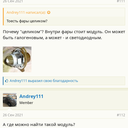
26 Сен 2021
#111
Andrey111 написал(а):
Тоесть фары целиком?
Почему "целиком"? Внутри фары стоит модуль. Он может
быть галогеновым, а может - и светодиодным.
Б
Andrey111
выразил свою благодарность
л
а
г
Andrey111
о
Member
д
а
р
26 Сен 2021
#112
н
о
А где можно найти такой модуль?
с