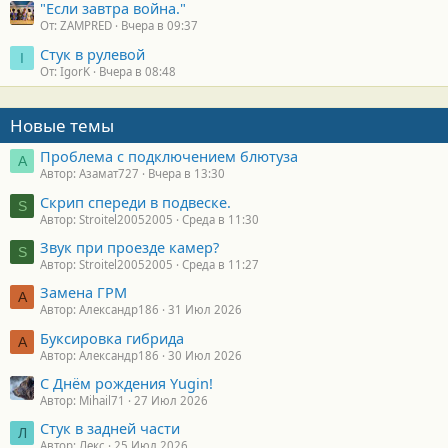
"Если завтра война."
От: ZAMPRED
Вчера в 09:37
Стук в рулевой
I
От: IgorK
Вчера в 08:48
Новые темы
Проблема с подключением блютуза
А
Автор: Азамат727
Вчера в 13:30
Скрип спереди в подвеске.
S
Автор: Stroitel20052005
Среда в 11:30
Звук при проезде камер?
S
Автор: Stroitel20052005
Среда в 11:27
Замена ГРМ
А
Автор: Александр186
31 Июл 2026
Буксировка гибрида
А
Автор: Александр186
30 Июл 2026
С Днём рождения Yugin!
Автор: Mihail71
27 Июл 2026
Стук в задней части
Л
Автор: Лекс
25 Июл 2026