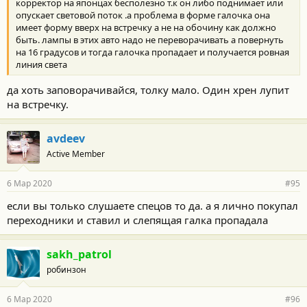
корректор на японцах бесполезно т.к он либо поднимает или
и
:
опускает световой поток .а проблема в форме галочка она
имеет форму вверх на встречку а не на обочину как должно
быть. лампы в этих авто надо не переворачивать а повернуть
на 16 градусов и тогда галочка пропадает и получается ровная
линия света
да хоть заповорачивайся, толку мало. Один хрен лупит
на встречку.
avdeev
Active Member
6 Мар 2020
#95
если вы только слушаете спецов то да. а я лично покупал
переходники и ставил и слепящая галка пропадала
sakh_patrol
робинзон
6 Мар 2020
#96