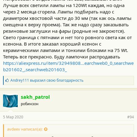
Лучше всех светили лампы на 120Wt каждая, но одна
через 2 месяца сгорела. Лампы подбирать надо с
диаметром хвостовой части до 30 мм (так как ось лампы
смещена к верху проема). Так же надо сразу заказывать
резиновые заглушки на фары (родные не закроются).
Свето граница с пятнами и нет того ровного света как от
ксенона. В итоге заказал хороший ксенон с
керамическими лампами и тонкими блоками на 75 Wt.
Теперь все прекрасно. Буду лампочки распродавать
https://aliexpress.ru/item/32949808...earchweb0_0,searchwe
b201602_,searchweb201603_
Б
Andrey111
выразил свою благодарность
л
а
г
sakh_patrol
о
робинзон
д
а
р
5 Мар 2020
#94
н
о
с
avdeev написал(а):
т