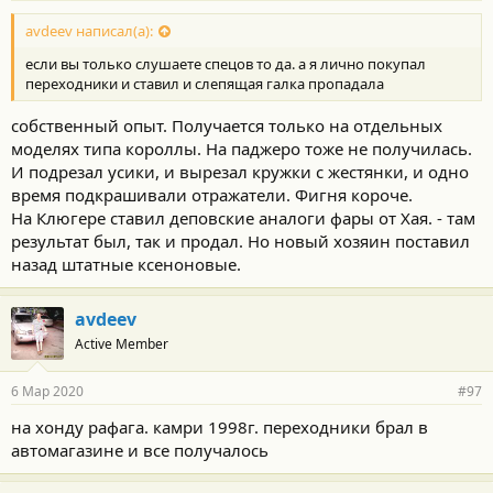
avdeev написал(а):
если вы только слушаете спецов то да. а я лично покупал
переходники и ставил и слепящая галка пропадала
собственный опыт. Получается только на отдельных
моделях типа короллы. На паджеро тоже не получилась.
И подрезал усики, и вырезал кружки с жестянки, и одно
время подкрашивали отражатели. Фигня короче.
На Клюгере ставил деповские аналоги фары от Хая. - там
результат был, так и продал. Но новый хозяин поставил
назад штатные ксеноновые.
avdeev
Active Member
6 Мар 2020
#97
на хонду рафага. камри 1998г. переходники брал в
автомагазине и все получалось