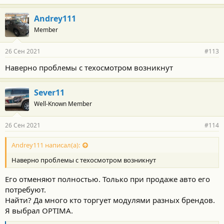
т
и
Andrey111
:
Member
26 Сен 2021
#113
Наверно проблемы с техосмотром возникнут
Sever11
Well-Known Member
26 Сен 2021
#114
Andrey111 написал(а):
Наверно проблемы с техосмотром возникнут
Его отменяют полностью. Только при продаже авто его
потребуют.
Найти? Да много кто торгует модулями разных брендов.
Я выбрал OPTIMA.