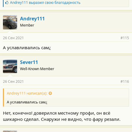
Б
Andrey111
выразил свою благодарность
л
а
г
Andrey111
о
Member
д
а
р
26 Сен 2021
#115
н
о
А уславливались сам¿
с
т
и
Sever11
:
Well-Known Member
26 Сен 2021
#116
Andrey111 написал(а):
А уславливались сам¿
Нет, конечно! доверился местному профи, он всё
шикарно сделал. Снаружи не видно, что фару резали.