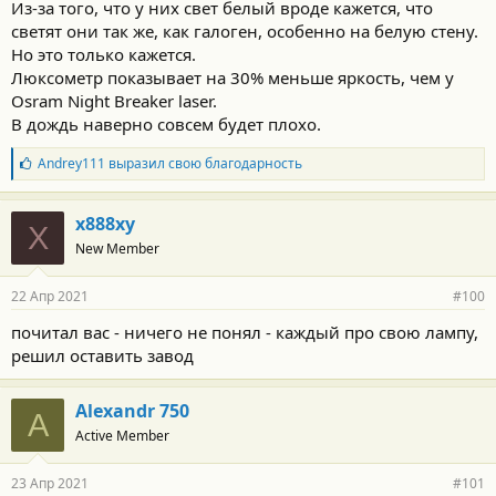
Из-за того, что у них свет белый вроде кажется, что
т
и
светят они так же, как галоген, особенно на белую стену.
:
Но это только кажется.
Люксометр показывает на 30% меньше яркость, чем у
Osram Night Breaker laser.
В дождь наверно совсем будет плохо.
Б
Andrey111
выразил свою благодарность
л
а
г
х888ху
Х
о
New Member
д
а
р
22 Апр 2021
#100
н
о
почитал вас - ничего не понял - каждый про свою лампу,
с
решил оставить завод
т
и
:
Alexandr 750
A
Active Member
23 Апр 2021
#101