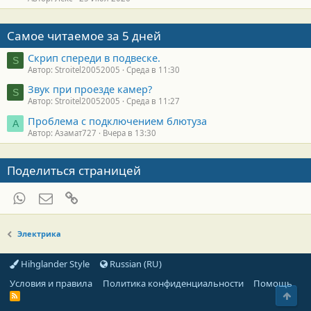
Самое читаемое за 5 дней
Скрип спереди в подвеске.
S
Автор: Stroitel20052005
Среда в 11:30
Звук при проезде камер?
S
Автор: Stroitel20052005
Среда в 11:27
Проблема с подключением блютуза
А
Автор: Азамат727
Вчера в 13:30
Поделиться страницей
WhatsApp
Электронная почта
Ссылка
Электрика
Hihglander Style
Russian (RU)
Условия и правила
Политика конфиденциальности
Помощь
Свер
R
S