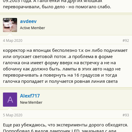
09.2003 года. А галогенки на других япошках
переворачивали, было дело - но помогало слабо.
avdeev
Active Member
4 Мар 2020
#92
корректор на японцах бесполезно т.к он либо поднимает
или опускает световой поток .а проблема в форме
галочка она имеет форму вверх на встречку а не на
обочину как должно быть. лампы в этих авто надо не
переворачивать а повернуть на 16 градусов и тогда
галочка пропадает и получается ровная линия света
Alexf717
A
New Member
5 Мар 2020
#93
Еще раз убеждаюсь, что эксперименты дорого обходятся.
Попробовал 6 видов лампочек LED, заказывал с али.