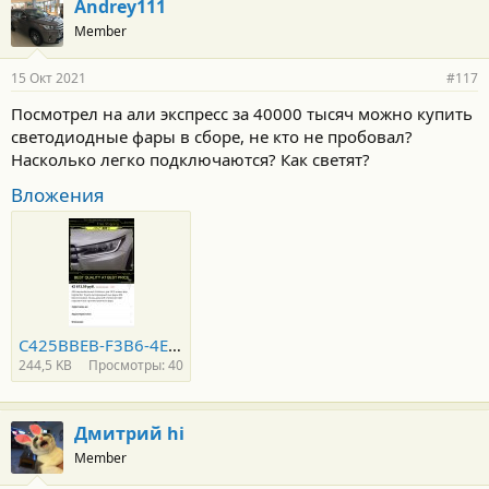
Andrey111
Member
15 Окт 2021
#117
Посмотрел на али экспресс за 40000 тысяч можно купить
светодиодные фары в сборе, не кто не пробовал?
Насколько легко подключаются? Как светят?
Вложения
C425BBEB-F3B6-4E85-B8B0-B75AF3B4FFAC.jpeg
244,5 KB
Просмотры: 40
Дмитрий hi
Member