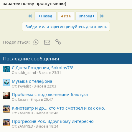
заранее почву прощупываю)
First
Last
Назад
4 из 6
Вперёд
Войдите или зарегистрируйтесь для ответа.
WhatsApp
Электронная почта
Ссылка
Поделиться:
Последние сообщения
С Днем Рождения, Sokolov73!
От: sakh_patrol
Вчера в 23:31
Музыка с телефона
От: swyazist
Вчера в 22:03
Проблема с подключением блютуза
От: Tarzan
Вчера в 20:47
Кинотеатр и др... кто что смотрел и как оно.
От: ZAMPRED
Вчера в 18:48
Прогрессив Рок. Вдруг кому интересно
От: ZAMPRED
Вчера в 18:24