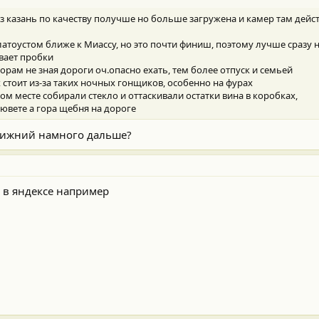
ез казань по качеству получше но больше загружена и камер там дей
атоустом ближе к Миассу, но это почти финиш, поэтому лучше сразу н
вает пробки
орам не зная дороги оч.опасно ехать, тем более отпуск и семьей
ах стоит из-за таких ночных гонщиков, особенно на фурах
ном месте собирали стекло и оттаскивали остатки вина в коробках,
кювете а гора щебня на дороге
 Нижний намного дальше?
, в яндексе например