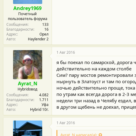
Andrey1969
Почетный
пользователь форума
Сообщения
133
Благодарности
16
Адрес
Орел
Авто
Haylender 2
1 Авг 2016
я бы поехал по самарской, дорога 
действительно на каждом столбе
Сим? пару мостов ремонтировали з
нырнуть в Златоуст и там по огор
Ayrat_N
ночью действительно проще, тока п
Hybridовод
по утрам как всегда дорога в 2-3 
Сообщения
4.082
Благодарности
1.711
недели три назад в Челябу ездил, 
Адрес
Уфа
в другом щебень не доехал, прицеп
Авто
Hybrid 10г.
1 Авг 2016
Ayrat_N написал(а):