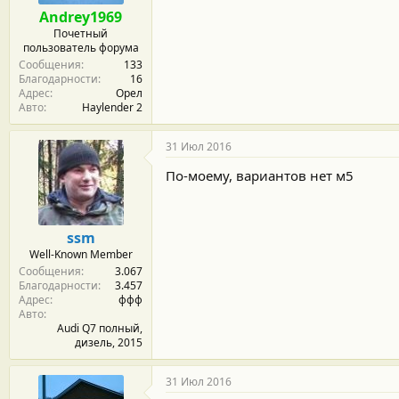
м
а
Andrey1969
ы
л
Почетный
а
пользователь форума
Сообщения
133
Благодарности
16
Адрес
Орел
Авто
Haylender 2
31 Июл 2016
По-моему, вариантов нет м5
ssm
Well-Known Member
Сообщения
3.067
Благодарности
3.457
Адрес
ффф
Авто
Audi Q7 полный,
дизель, 2015
31 Июл 2016