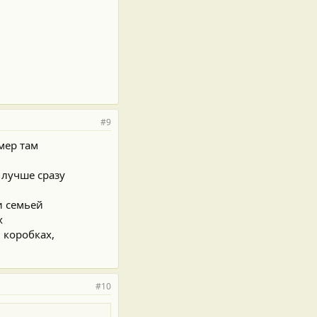
#9
мер там
 лучше сразу
и семьей
х
 коробках,
#10