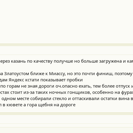
через казань по качеству получше но больше загружена и ка
а Златоустом ближе к Миассу, но это почти финиш, поэтому
одам Яндекс кстати показывает пробки
о горам не зная дороги оч.опасно ехать, тем более отпуск 
местах стоит из-за таких ночных гонщиков, особенно на фура
в одном месте собирали стекло и оттаскивали остатки вина в
 в кювете а гора щебня на дороге