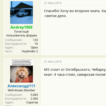
31 Июл 2016
Спасибо! Хочу во вторник ехать. К
-святое дело.
Andrey1969
Почетный
пользователь форума
Сообщения
133
Благодарности
16
Адрес
Орел
Авто
Haylender 2
31 Июл 2016
М5 стоит от Октябрьского, Чебарку
ехал- 4 часа стоял, самарская полз
Александр111
Well-Known Member
Сообщения
5.083
Благодарности
2.364
Адрес
Саратов