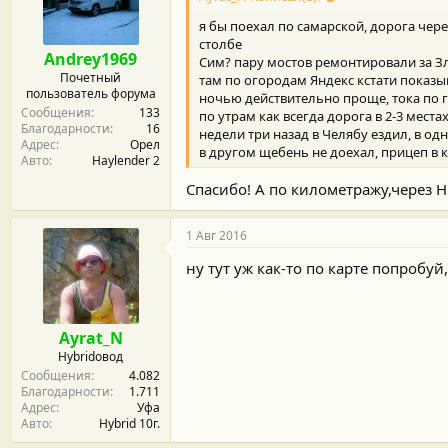
я бы поехал по самарской, дорога чер
столбе
Andrey1969
Сим? пару мостов ремонтировали за Зл
Почетный
там по огородам Яндекс кстати показы
пользователь форума
ночью действительно проще, тока по г
Сообщения
133
по утрам как всегда дорога в 2-3 мест
Благодарности
16
недели три назад в Челябу ездил, в од
Адрес
Орел
в другом щебень не доехал, прицеп в 
Авто
Haylender 2
Спасибо! А по километражу,через
1 Авг 2016
ну тут уж как-то по карте попробуй
Ayrat_N
Hybridовод
Сообщения
4.082
Благодарности
1.711
Адрес
Уфа
Авто
Hybrid 10г.