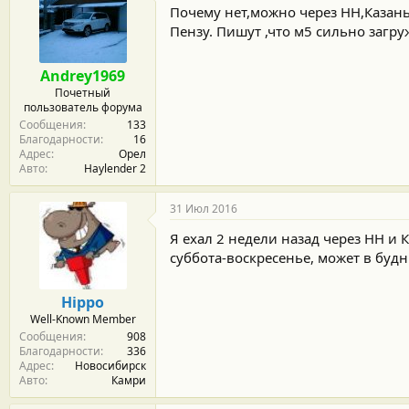
Почему нет,можно через НН,Казань.
Пензу. Пишут ,что м5 сильно загру
Andrey1969
Почетный
пользователь форума
Сообщения
133
Благодарности
16
Адрес
Орел
Авто
Haylender 2
31 Июл 2016
Я ехал 2 недели назад через НН и 
суббота-воскресенье, может в буд
Hippo
Well-Known Member
Сообщения
908
Благодарности
336
Адрес
Новосибирск
Авто
Камри