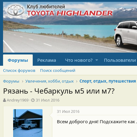
Форумы
Реклама
Что нового?
Пользователи
Список форумов
Поиск сообщений
Форумы
Увлечения, хобби, отдых
Спорт, отдых, путешествия
Рязань - Чебаркуль м5 или м7?
А
Д
Andrey1969
31 Июл 2016
в
а
т
т
31 Июл 2016
о
а
Всем доброго дня! Подскажите как 
р
н
т
а
е
ч