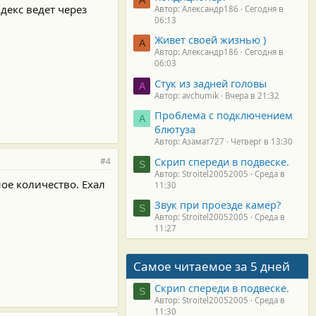
декс ведет через
Автор: Александр186
Сегодня в
06:13
Живет своей жизнью )
А
Автор: Александр186
Сегодня в
06:03
Стук из задней головы
A
Автор: avchumik
Вчера в 21:32
Проблема с подключением
А
блютуза
Автор: Азамат727
Четверг в 13:30
Скрип спереди в подвеске.
#4
S
Автор: Stroitel20052005
Среда в
ое количество. Ехал
11:30
Звук при проезде камер?
S
Автор: Stroitel20052005
Среда в
11:27
Самое читаемое за 5 дней
Скрип спереди в подвеске.
S
Автор: Stroitel20052005
Среда в
11:30