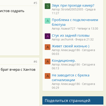
#5
Звук при проезде камер?
S
Автор: Stroitel20052005
Среда в
листов содрать
11:27
Проблема с подключением
А
блютуза
Автор: Азамат727
Четверг в 13:30
Стук из задней головы
A
Автор: avchumik
Вчера в 21:32
Живет своей жизнью )
А
Автор: Александр186
Сегодня в
06:03
Кондиционер.
#6
А
Автор: Александр186
Сегодня в
06:13
 брат вчера с Хантов
Не заводится с брелка
А
сигнализации
Автор: Александр186
Сегодня в
06:29
Поделиться страницей