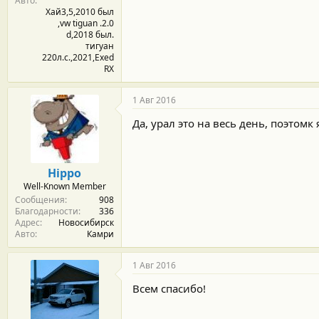
Авто
Хай3,5,2010 был
,vw tiguan .2.0
d,2018 был.
тигуан
220л.с.,2021,Exed
RX
1 Авг 2016
Да, урал это на весь день, поэтомк
Hippo
Well-Known Member
Сообщения
908
Благодарности
336
Адрес
Новосибирск
Авто
Камри
1 Авг 2016
Всем спасибо!