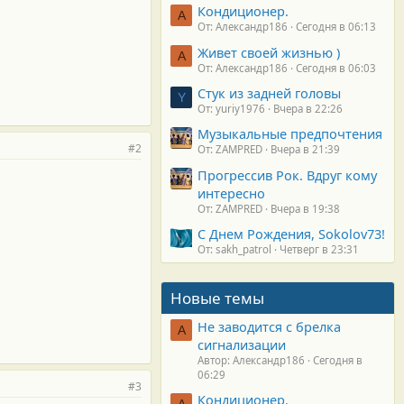
Кондиционер.
А
От: Александр186
Сегодня в 06:13
Живет своей жизнью )
А
От: Александр186
Сегодня в 06:03
Стук из задней головы
Y
От: yuriy1976
Вчера в 22:26
Музыкальные предпочтения
#2
От: ZAMPRED
Вчера в 21:39
Прогрессив Рок. Вдруг кому
интересно
От: ZAMPRED
Вчера в 19:38
С Днем Рождения, Sokolov73!
От: sakh_patrol
Четверг в 23:31
Новые темы
Не заводится с брелка
А
сигнализации
Автор: Александр186
Сегодня в
06:29
#3
Кондиционер.
А