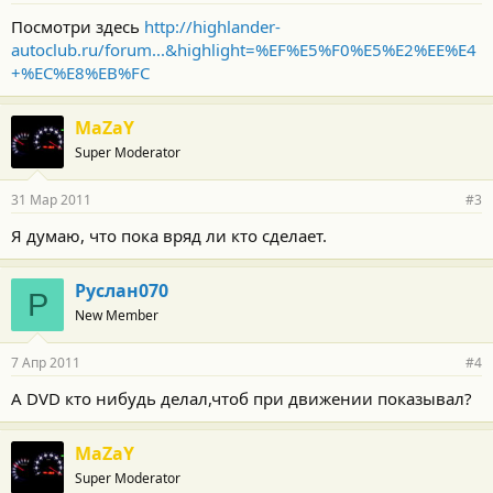
Посмотри здесь
http://highlander-
autoclub.ru/forum...&highlight=%EF%E5%F0%E5%E2%EE%E4
+%EC%E8%EB%FC
MaZaY
Super Moderator
31 Мар 2011
#3
Я думаю, что пока вряд ли кто сделает.
Руслан070
Р
New Member
7 Апр 2011
#4
А DVD кто нибудь делал,чтоб при движении показывал?
MaZaY
Super Moderator