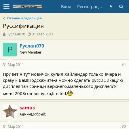
Вход
Регистрация
Отзывы владельцев
Руссификация
А
Д
Руслан070
31 Мар 2011
в
а
т
т
Руслан070
Р
о
а
New Member
р
н
т
а
31 Мар 2011
е
ч
#1
м
а
Привет!Я тут новичок,купил Хайлендер только вчера и
ы
л
сразу к Вам!Подскажите-а можно сделать руссификацию
а
дисплея тач срина,и верхнего,маленького дисплея?У
меня 2008год выпуска,limited.
samus
Админ(добрый)
31 Мар 2011
#2