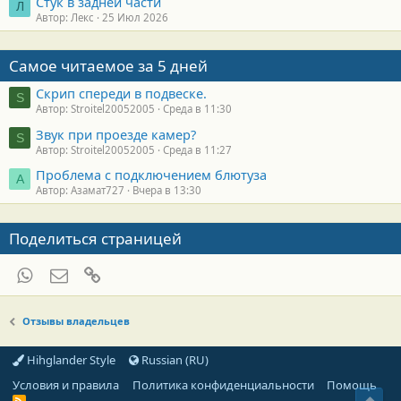
Стук в задней части
Л
Автор: Лекс
25 Июл 2026
Самое читаемое за 5 дней
Скрип спереди в подвеске.
S
Автор: Stroitel20052005
Среда в 11:30
Звук при проезде камер?
S
Автор: Stroitel20052005
Среда в 11:27
Проблема с подключением блютуза
А
Автор: Азамат727
Вчера в 13:30
Поделиться страницей
WhatsApp
Электронная почта
Ссылка
Отзывы владельцев
Hihglander Style
Russian (RU)
Условия и правила
Политика конфиденциальности
Помощь
Свер
R