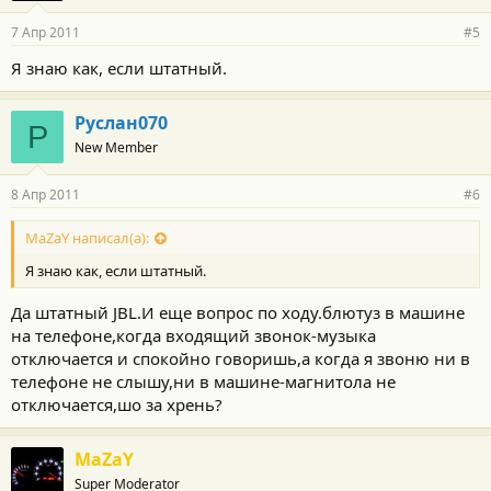
7 Апр 2011
#5
Я знаю как, если штатный.
Руслан070
Р
New Member
8 Апр 2011
#6
MaZaY написал(а):
Я знаю как, если штатный.
Да штатный JBL.И еще вопрос по ходу.блютуз в машине
на телефоне,когда входящий звонок-музыка
отключается и спокойно говоришь,а когда я звоню ни в
телефоне не слышу,ни в машине-магнитола не
отключается,шо за хрень?
MaZaY
Super Moderator