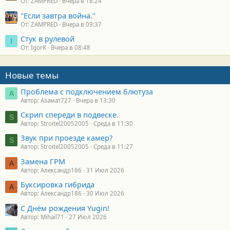
От: ZAMPRED
Вчера в 18:24
"Если завтра война."
От: ZAMPRED
Вчера в 09:37
Стук в рулевой
I
От: IgorK
Вчера в 08:48
Новые темы
Проблема с подключением блютуза
А
Автор: Азамат727
Вчера в 13:30
Скрип спереди в подвеске.
S
Автор: Stroitel20052005
Среда в 11:30
Звук при проезде камер?
S
Автор: Stroitel20052005
Среда в 11:27
Замена ГРМ
А
Автор: Александр186
31 Июл 2026
Буксировка гибрида
А
Автор: Александр186
30 Июл 2026
С Днём рождения Yugin!
Автор: Mihail71
27 Июл 2026