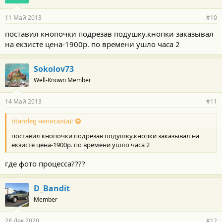
а
р
11 Май 2013
#10
н
о
поставил кнопочки подрезав подушку.кнопки заказывал
с
на екзисте цена-1900р. по времени ушло часа 2
т
и
:
Sokolov73
Well-Known Member
14 Май 2013
#11
titaroleg написал(а):
поставил кнопочки подрезав подушку.кнопки заказывал на
екзисте цена-1900р. по времени ушло часа 2
где фото процесса????
D_Bandit
Member
28 Дек 2020
#12