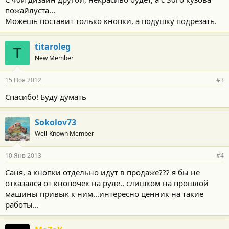
пожайлуста...
Можешь поставит только кнопки, а подушку подрезать.
titaroleg
T
New Member
15 Ноя 2012
#3
Спасибо! Буду думать
Sokolov73
Well-Known Member
10 Янв 2013
#4
Саня, а кнопки отдельно идут в продаже??? я бы не
отказался от кнопочек на руле.. слишком на прошлой
машины привык к ним...интересно ценник на такие
работы...