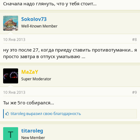
Сначала надо глянуть, что у тебя стоит...
Sokolov73
Well-Known Member
10 Янв 2013
#8
ну это после 27, когда приеду ставить противотуманки.. я
просто завтра в отпуск уматываю ...
MaZaY
Super Moderator
10 Янв 2013
#9
Ты же 5го собирался...
Б
titaroleg
выразил свою благодарность
л
а
г
titaroleg
T
о
New Member
д