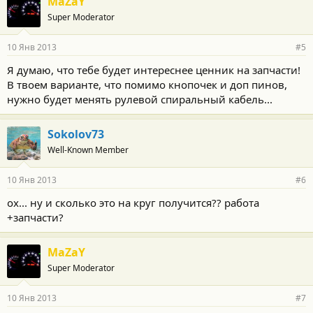
MaZaY
Super Moderator
10 Янв 2013
#5
Я думаю, что тебе будет интереснее ценник на запчасти!
В твоем варианте, что помимо кнопочек и доп пинов,
нужно будет менять рулевой спиральный кабель...
Sokolov73
Well-Known Member
10 Янв 2013
#6
ох... ну и сколько это на круг получится?? работа
+запчасти?
MaZaY
Super Moderator
10 Янв 2013
#7