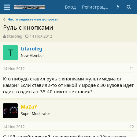
Вход
Регистрация
Часто задаваемые вопросы
Руль с кнопками
А
Д
titaroleg
14 Ноя 2012
в
а
т
т
titaroleg
T
о
а
New Member
р
н
т
а
14 Ноя 2012
е
ч
#1
м
а
Кто нибудь ставил руль с кнопками мультимедиа от
ы
л
камри? Если ставили-то от какой ? Вроде с 30 кузова идет
а
один-в один.а с 35-40 никто не ставил?
MaZaY
Super Moderator
14 Ноя 2012
#2
C 40й дизайн другой, некрасиво будет, а с 30го кузова