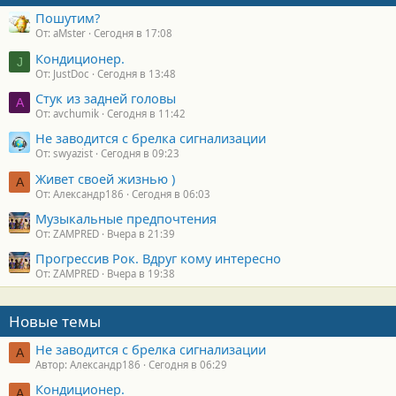
Пошутим?
От: aMster
Сегодня в 17:08
Кондиционер.
J
От: JustDoc
Сегодня в 13:48
Стук из задней головы
A
От: avchumik
Сегодня в 11:42
Не заводится с брелка сигнализации
От: swyazist
Сегодня в 09:23
Живет своей жизнью )
А
От: Александр186
Сегодня в 06:03
Музыкальные предпочтения
От: ZAMPRED
Вчера в 21:39
Прогрессив Рок. Вдруг кому интересно
От: ZAMPRED
Вчера в 19:38
Новые темы
Не заводится с брелка сигнализации
А
Автор: Александр186
Сегодня в 06:29
Кондиционер.
А