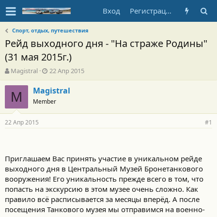
Вход
Регистрация
Спорт, отдых, путешествия
Рейд выходного дня - "На страже Родины"
(31 мая 2015г.)
А
Д
Magistral
22 Апр 2015
в
а
т
т
Magistral
M
о
а
Member
р
н
т
а
22 Апр 2015
е
ч
#1
м
а
ы
л
а
Приглашаем Вас принять участие в уникальном рейде
выходного дня в Центральный Музей Бронетанкового
вооружения! Его уникальность прежде всего в том, что
попасть на экскурсию в этом музее очень сложно. Как
правило всё расписывается за месяцы вперёд. А после
посещения Танкового музея мы отправимся на военно-