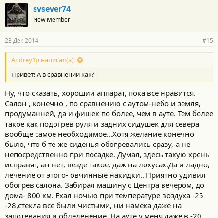
svsever74
New Member
23 Дек 2014
#15
Andrey1p написал(а):
Привет! А в сравнении как?
Ну, что сказать, хороший аппарат, пока всё нравится.
Салон , конечно , по сравнению с аутом-небо и земля,
продуманней, да и фишек по более, чем в ауте. Тем более
такое как подогрев руля и задних сидушек для севера
вообще самое необходимое...Хотя желание конечно
было, что б те-же сиденья обогревались сразу,-а не
непосредственно при посадке. Думал, здесь такую хрень
исправят, ан нет, везде такое, даж на лохусах.Да и ладно,
лечение от этого- овчинные накидки...Приятно удивил
обогрев салона. Забирал машину с Центра вечером, до
дома- 800 км. Ехал ночью при температуре воздуха -25
-28,стекла все были чистыми, ни намека даже на
запотевания и обледенение. На ауте у меня даже в -20