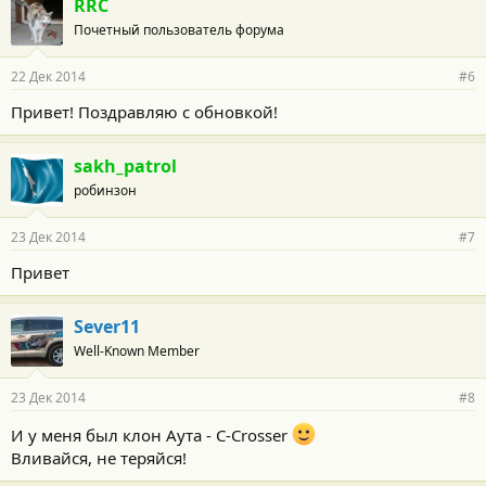
RRC
Почетный пользователь форума
22 Дек 2014
#6
Привет! Поздравляю с обновкой!
sakh_patrol
робинзон
23 Дек 2014
#7
Привет
Sever11
Well-Known Member
23 Дек 2014
#8
И у меня был клон Аута - C-Crosser
Вливайся, не теряйся!