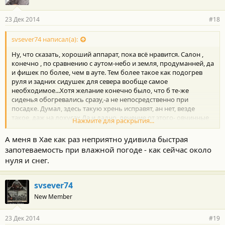
23 Дек 2014
#18
svsever74 написал(а):
Ну, что сказать, хороший аппарат, пока всё нравится. Салон ,
конечно , по сравнению с аутом-небо и земля, продуманней, да
и фишек по более, чем в ауте. Тем более такое как подогрев
руля и задних сидушек для севера вообще самое
необходимое...Хотя желание конечно было, что б те-же
сиденья обогревались сразу,-а не непосредственно при
посадке. Думал, здесь такую хрень исправят, ан нет, везде
такое, даж на лохусах.Да и ладно, лечение от этого- овчинные
Нажмите для раскрытия...
накидки...Приятно удивил обогрев салона. Забирал машину с
Центра вечером, до дома- 800 км. Ехал ночью при температуре
А меня в Хае как раз неприятно удивила быстрая
воздуха -25 -28,стекла все были чистыми, ни намека даже на
запотеваемость при влажной погоде - как сейчас около
запотевания и обледенение. На ауте у меня даже в -20 лобовуху
нуля и снег.
затягивало сверху, особенно с водительской стороны, напрочь
. И это если едешь один, а когда в салоне народ, да ещё и
писдит, да ещё и с кумаром алкогольным, то хоть вешайся,
svsever74
весь воздух переключаешь на обдув лобового. Кто ездил на
New Member
ауте,тот меня поймёт, все этот косяк знают. А тут я просто был
удивлен, вроде и лобовая по более по размеру.
23 Дек 2014
#19