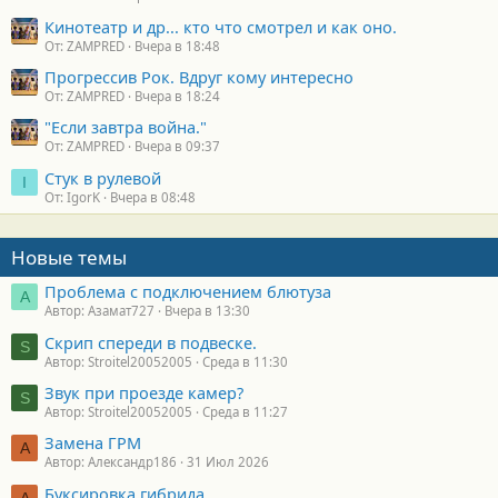
Кинотеатр и др... кто что смотрел и как оно.
От: ZAMPRED
Вчера в 18:48
Прогрессив Рок. Вдруг кому интересно
От: ZAMPRED
Вчера в 18:24
"Если завтра война."
От: ZAMPRED
Вчера в 09:37
Стук в рулевой
I
От: IgorK
Вчера в 08:48
Новые темы
Проблема с подключением блютуза
А
Автор: Азамат727
Вчера в 13:30
Скрип спереди в подвеске.
S
Автор: Stroitel20052005
Среда в 11:30
Звук при проезде камер?
S
Автор: Stroitel20052005
Среда в 11:27
Замена ГРМ
А
Автор: Александр186
31 Июл 2026
Буксировка гибрида