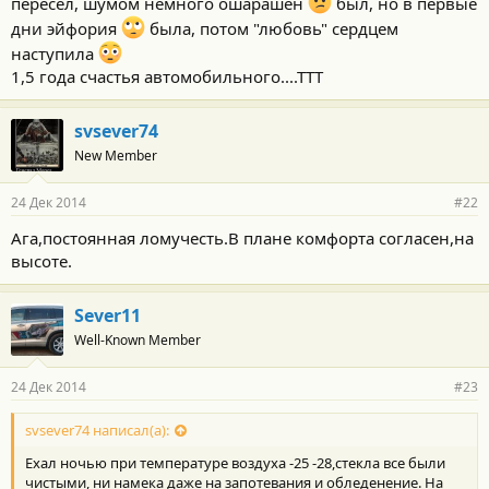
пересел, шумом немного ошарашен
был, но в первые
дни эйфория
была, потом "любовь" сердцем
наступила
1,5 года счастья автомобильного....ТТТ
svsever74
New Member
24 Дек 2014
#22
Ага,постоянная ломучесть.В плане комфорта согласен,на
высоте.
Sever11
Well-Known Member
24 Дек 2014
#23
svsever74 написал(а):
Ехал ночью при температуре воздуха -25 -28,стекла все были
чистыми, ни намека даже на запотевания и обледенение. На