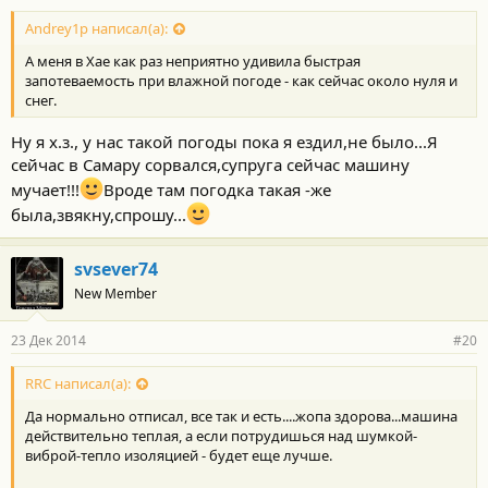
Andrey1p написал(а):
А меня в Хае как раз неприятно удивила быстрая
запотеваемость при влажной погоде - как сейчас около нуля и
снег.
Ну я х.з., у нас такой погоды пока я ездил,не было...Я
сейчас в Самару сорвался,супруга сейчас машину
мучает!!!
Вроде там погодка такая -же
была,звякну,спрошу...
svsever74
New Member
23 Дек 2014
#20
RRC написал(а):
Да нормально отписал, все так и есть....жопа здорова...машина
действительно теплая, а если потрудишься над шумкой-
виброй-тепло изоляцией - будет еще лучше.