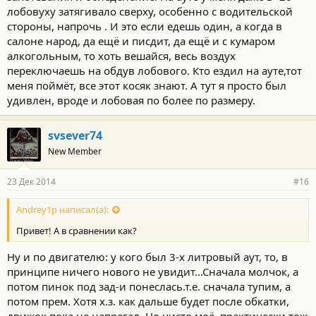
лобовуху затягивало сверху, особенно с водительской
стороны, напрочь . И это если едешь один, а когда в
салоне народ, да ещё и писдит, да ещё и с кумаром
алкогольным, то хоть вешайся, весь воздух
переключаешь на обдув лобового. Кто ездил на ауте,тот
меня поймёт, все этот косяк знают. А тут я просто был
удивлен, вроде и лобовая по более по размеру.
svsever74
New Member
23 Дек 2014
#16
Andrey1p написал(а):
Привет! А в сравнении как?
Ну и по двигателю: у кого был 3-х литровый аут, то, в
принципе ничего нового не увидит...Сначала молчок, а
потом пинок под зад-и понеслась.т.е. сначала тупим, а
потом прем. Хотя х.з. как дальше будет после обкатки,