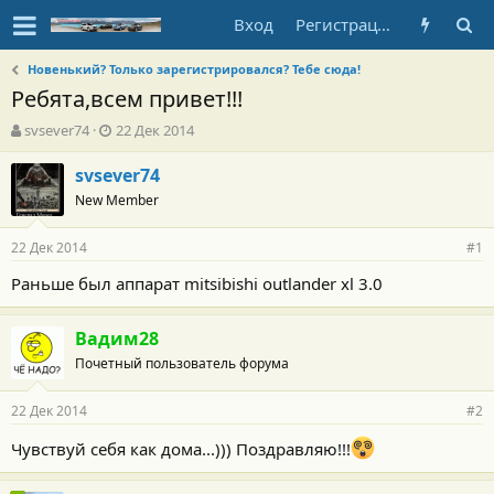
Вход
Регистрация
Новенький? Только зарегистрировался? Тебе сюда!
Ребята,всем привет!!!
А
Д
svsever74
22 Дек 2014
в
а
т
т
svsever74
о
а
New Member
р
н
т
а
22 Дек 2014
е
ч
#1
м
а
Раньше был аппарат mitsibishi outlander xl 3.0
ы
л
а
Вадим28
Почетный пользователь форума
22 Дек 2014
#2
Чувствуй себя как дома...))) Поздравляю!!!