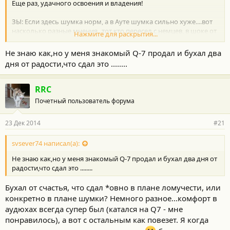
Еще раз, удачного освоения и владения!
ЗЫ: Если здесь шумка норм, а в Ауте шумка сильно хуже....вот
насколько разные мнения...тот кто пересел с немцев, в шоке от
Нажмите для раскрытия...
ее отсутствия, а с аута, наоборот....
Не знаю как,но у меня знакомый Q-7 продал и бухал два
дня от радости,что сдал это ........
RRC
Почетный пользователь форума
23 Дек 2014
#21
svsever74 написал(а):
Не знаю как,но у меня знакомый Q-7 продал и бухал два дня от
радости,что сдал это ........
Бухал от счастья, что сдал *овно в плане ломучести, или
конкретно в плане шумки? Немного разное...комфорт в
аудюхах всегда супер был (катался на Q7 - мне
понравилось), а вот с остальным как повезет. Я когда