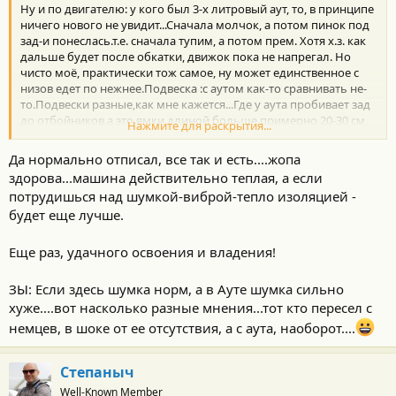
Ну и по двигателю: у кого был 3-х литровый аут, то, в принципе
ничего нового не увидит...Сначала молчок, а потом пинок под
зад-и понеслась.т.е. сначала тупим, а потом прем. Хотя х.з. как
дальше будет после обкатки, движок пока не напрегал. Но
чисто моё, практически тож самое, ну может единственное с
низов едет по нежнее.Подвеска :с аутом как-то сравнивать не-
то.Подвески разные,как мне кажется...Где у аута пробивает зад
до отбойников,а это ямки длиной больше примерно 20-30 см,
Нажмите для раскрытия...
хай это проходит нормально. Хотя это ещё и не я мы,их мы
будем ждать летом.И шумка,конечно в разы лучше
Да нормально отписал, все так и есть....жопа
аута...Но,ребята,чё не говорите,хороший все-таки аут аппарат!!!
здорова...машина действительно теплая, а если
Так жалко было его продавать,4 года вместе.А-да, ещё,
потрудишься над шумкой-виброй-тепло изоляцией -
габариты, то да разница чуствуется сразу: где в ауте я слету
будет еще лучше.
назад сдавал, теперь писец, с непривычки на хае пару раз
выруливать приходиться.Ребята,прошу сильно не пинать,это
моя первая отзыв-писанина.Всем,кто читал,спасибо!!!
Еще раз, удачного освоения и владения!
ЗЫ: Если здесь шумка норм, а в Ауте шумка сильно
хуже....вот насколько разные мнения...тот кто пересел с
немцев, в шоке от ее отсутствия, а с аута, наоборот....
Степаныч
Well-Known Member