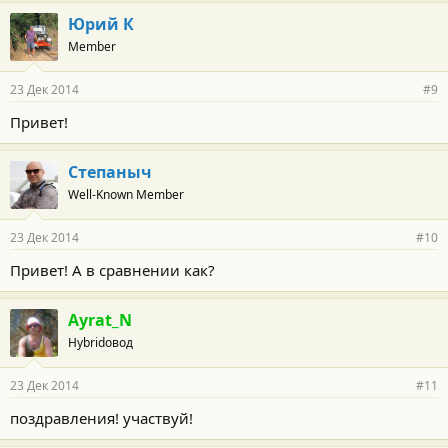
Юрий К
Member
23 Дек 2014
#9
Привет!
Степаныч
Well-Known Member
23 Дек 2014
#10
Привет! А в сравнении как?
Ayrat_N
Hybridовод
23 Дек 2014
#11
поздравления! участвуй!