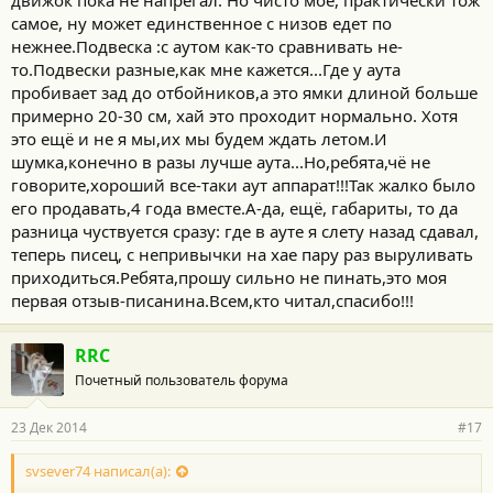
движок пока не напрегал. Но чисто моё, практически тож
самое, ну может единственное с низов едет по
нежнее.Подвеска :с аутом как-то сравнивать не-
то.Подвески разные,как мне кажется...Где у аута
пробивает зад до отбойников,а это ямки длиной больше
примерно 20-30 см, хай это проходит нормально. Хотя
это ещё и не я мы,их мы будем ждать летом.И
шумка,конечно в разы лучше аута...Но,ребята,чё не
говорите,хороший все-таки аут аппарат!!!Так жалко было
его продавать,4 года вместе.А-да, ещё, габариты, то да
разница чуствуется сразу: где в ауте я слету назад сдавал,
теперь писец, с непривычки на хае пару раз выруливать
приходиться.Ребята,прошу сильно не пинать,это моя
первая отзыв-писанина.Всем,кто читал,спасибо!!!
RRC
Почетный пользователь форума
23 Дек 2014
#17
svsever74 написал(а):