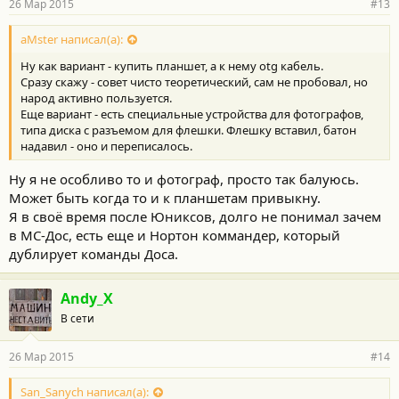
26 Мар 2015
#13
н
о
с
aMster написал(а):
т
Ну как вариант - купить планшет, а к нему otg кабель.
и
:
Сразу скажу - совет чисто теоретический, сам не пробовал, но
народ активно пользуется.
Еще вариант - есть специальные устройства для фотографов,
типа диска с разъемом для флешки. Флешку вставил, батон
надавил - оно и переписалось.
Ну я не особливо то и фотограф, просто так балуюсь.
Может быть когда то и к планшетам привыкну.
Я в своё время после Юниксов, долго не понимал зачем
в МС-Дос, есть еще и Нортон коммандер, который
дублирует команды Доса.
Andy_X
В сети
26 Мар 2015
#14
San_Sanych написал(а):