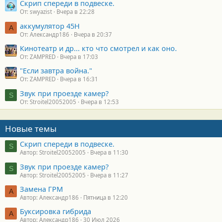
Скрип спереди в подвеске.
От: swyazist
Вчера в 22:28
аккумулятор 45H
А
От: Александр186
Вчера в 20:37
Кинотеатр и др... кто что смотрел и как оно.
От: ZAMPRED
Вчера в 17:03
"Если завтра война."
От: ZAMPRED
Вчера в 16:31
Звук при проезде камер?
S
От: Stroitel20052005
Вчера в 12:53
Новые темы
Скрип спереди в подвеске.
S
Автор: Stroitel20052005
Вчера в 11:30
Звук при проезде камер?
S
Автор: Stroitel20052005
Вчера в 11:27
Замена ГРМ
А
Автор: Александр186
Пятница в 12:20
Буксировка гибрида
А
Автор: Александр186
30 Июл 2026