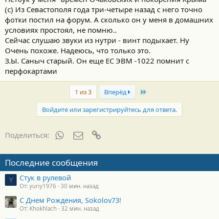
(с) Из Севастополя года три-четыре назад с него точно
фотки постил на форум. А сколько он у меня в домашних
условиях простоял, не помню..
Сейчас слушаю звуки из нутри - винт подыхает. Ну
Очень похоже. Надеюсь, что только это.
З.Ы. Саныч старый. Он еще ЕС ЭВМ -1022 помнит с
перфокартами
Last
1 из 3
Вперёд
Войдите или зарегистрируйтесь для ответа.
WhatsApp
Электронная почта
Ссылка
Поделиться:
Последние сообщения
Стук в рулевой
Y
От: yuriy1976
30 мин. назад
С Днем Рождения, Sokolov73!
От: Khokhlach
32 мин. назад