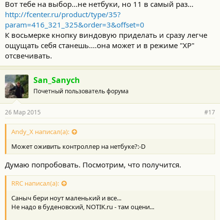
учетную запись и дать ей права администратора.
Вот тебе на выбор...не нетбуки, но 11 в самый раз...
Короче надо ехать на Буденовский, оценить рынок и что на
http://fcenter.ru/product/type/35?
этом рынке есть вообще и сколько это стоит.
param=416_321_325&order=3&offset=0
А та я как то отстал от жизни совсем.
К восьмерке кнопку виндовую приделать и сразу легче
ощущать себя станешь....она может и в режиме "XP"
отсвечивать.
San_Sanych
Почетный пользователь форума
26 Мар 2015
#17
Andy_X написал(а):
Может оживить контроллер на нетбуке?:-D
Думаю попробовать. Посмотрим, что получится.
RRC написал(а):
Саныч бери ноут маленький и все...
Не надо в буденовский, NOTIK.ru - там оцени...