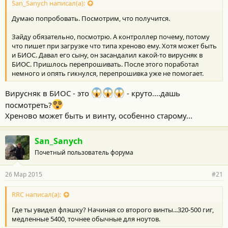
San_Sanych написал(а):
Думаю попробовать. Посмотрим, что получится.
Зайду обязательно, посмотрю. А контроллер почему, потому
что пишет при загрузке что типа хреново ему. Хотя может быть
и БИОС. Давал его сыну, он засандалил какой-то вирусняк в
БИОС. Пришлось перепрошивать. После этого поработал
немного и опять гикнулся, перепрошивка уже не помогает.
Вирусняк в БИОС - это
- круто....дашь
посмотреть?
Хреново может быть и винту, особенно старому...
San_Sanych
Почетный пользователь форума
26 Мар 2015
#21
RRC написал(а):
Где ты увидел флэшку? Начиная со второго винты...320-500 гиг,
медленные 5400, точнее обычные для ноутов.