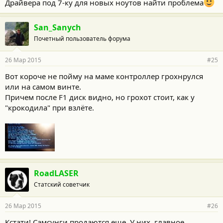
Драйвера под 7-ку для новых ноутов найти проблема
San_Sanych
Почетный пользователь форума
26 Мар 2015
#25
Вот короче не пойму на маме контроллер грохнрулся
или на самом винте.
Причем после F1 диск видно, но грохот стоит, как у
"крокодила" при взлёте.
RoadLASER
Статский советчик
26 Мар 2015
#26
Кстати! Самсунги продаются еще. У них, главное,