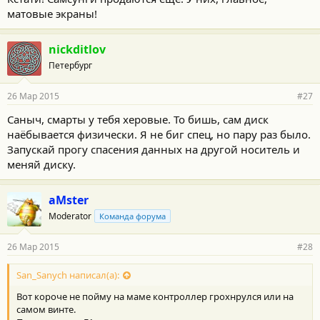
матовые экраны!
nickditlov
Петербург
26 Мар 2015
#27
Саныч, смарты у тебя херовые. То бишь, сам диск
наёбывается физически. Я не биг спец, но пару раз было.
Запускай прогу спасения данных на другой носитель и
меняй диску.
aMster
Moderator
Команда форума
26 Мар 2015
#28
San_Sanych написал(а):
Вот короче не пойму на маме контроллер грохнрулся или на
самом винте.