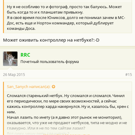
Ну я не особливо то и фотограф, просто так балуюсь. Может
быть когда то и к планшетам привыкну.
Я в своё время после Юниксов, долго не понимал зачем в МС-
Дос, есть еще и Нортон коммандер, который дублирует
команды Доса.
Может оживить контроллер на нетбуке?:-D
RRC
Почетный пользователь форума
26 Мар 2015
#15
San_Sanych написал(а):
Сломался старенький нетбук. Ну сломался и сломался. Чинил
его периодически, по мере своих возможностей, а сейчас
кажись контроллер харда накернулся. Ну и, казалось бы, хрен с
ним.
Начал лазить по инету (а я давно этот рынок не мониторил),
оказывается, что уже не продают нетбуков, типа не модно и не
гламурно. Или я не по тем сайтам лазил?
Вот сижу, чешу репу, где купить?