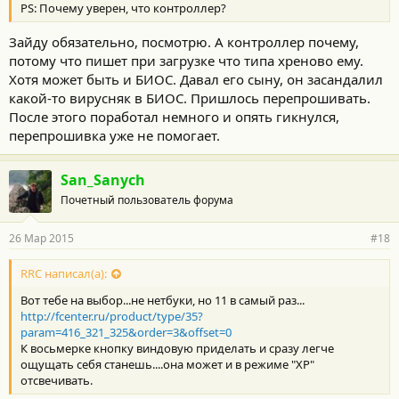
PS: Почему уверен, что контроллер?
Зайду обязательно, посмотрю. А контроллер почему,
потому что пишет при загрузке что типа хреново ему.
Хотя может быть и БИОС. Давал его сыну, он засандалил
какой-то вирусняк в БИОС. Пришлось перепрошивать.
После этого поработал немного и опять гикнулся,
перепрошивка уже не помогает.
San_Sanych
Почетный пользователь форума
26 Мар 2015
#18
RRC написал(а):
Вот тебе на выбор...не нетбуки, но 11 в самый раз...
http://fcenter.ru/product/type/35?
param=416_321_325&order=3&offset=0
К восьмерке кнопку виндовую приделать и сразу легче
ощущать себя станешь....она может и в режиме "XP"
отсвечивать.