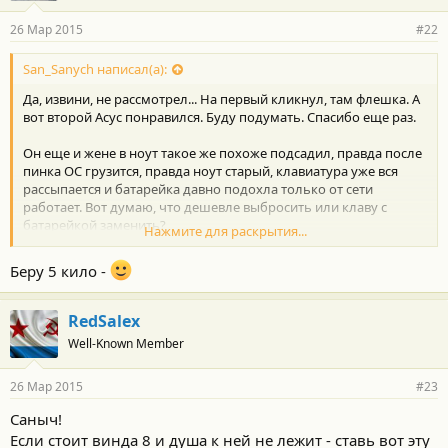
26 Мар 2015
#22
San_Sanych написал(а):
Да, извини, не рассмотрел... На первый кликнул, там флешка. А
вот второй Асус понравился. Буду подумать. Спасибо еще раз.
Он еще и жене в ноут такое же похоже подсадил, правда после
пинка ОС грузится, правда ноут старый, клавиатура уже вся
рассыпается и батарейка давно подохла только от сети
работает. Вот думаю, что дешевле выбросить или клаву с
батарейкой заменить?
Нажмите для раскрытия...
У меня уже кладбище старых ноутбуков собралось, вот думаю
может их на вес продавать
Беру 5 кило -
Типа килограмм - 100 рублей
RedSalex
Well-Known Member
26 Мар 2015
#23
Саныч!
Если стоит винда 8 и душа к ней не лежит - ставь вот эту