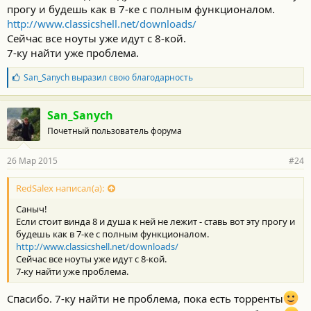
прогу и будешь как в 7-ке с полным функционалом.
http://www.classicshell.net/downloads/
Сейчас все ноуты уже идут с 8-кой.
7-ку найти уже проблема.
Б
San_Sanych
выразил свою благодарность
л
а
г
San_Sanych
о
Почетный пользователь форума
д
а
р
26 Мар 2015
#24
н
о
с
RedSalex написал(а):
т
Саныч!
и
:
Если стоит винда 8 и душа к ней не лежит - ставь вот эту прогу и
будешь как в 7-ке с полным функционалом.
http://www.classicshell.net/downloads/
Сейчас все ноуты уже идут с 8-кой.
7-ку найти уже проблема.
Спасибо. 7-ку найти не проблема, пока есть торренты