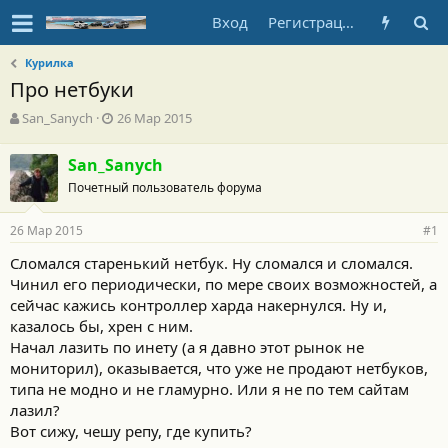
Вход
Регистрация
Курилка
Про нетбуки
А
Д
San_Sanych
26 Мар 2015
в
а
т
т
San_Sanych
о
а
Почетный пользователь форума
р
н
т
а
е
ч
26 Мар 2015
#1
м
а
ы
л
Сломался старенький нетбук. Ну сломался и сломался.
а
Чинил его периодически, по мере своих возможностей, а
сейчас кажись контроллер харда накернулся. Ну и,
казалось бы, хрен с ним.
Начал лазить по инету (а я давно этот рынок не
мониторил), оказывается, что уже не продают нетбуков,
типа не модно и не гламурно. Или я не по тем сайтам
лазил?
Вот сижу, чешу репу, где купить?