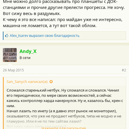
Мне можно долго рассказывать про планшеты с ДОК-
станциями и прочие другие прелести прогресса. Не хочу.
Вот сижу весь в раздумьях.
К чему я это все написал: про майдан уже не интересно,
машина не ломается, а тут вот такой облом.
Б
Alex_tsarev
выразил свою благодарность
л
а
г
Andy_X
о
В сети
д
а
р
26 Мар 2015
#2
н
о
с
San_Sanych написал(а):
т
Сломался старенький нетбук. Ну сломался и сломался. Чинил
и
:
его периодически, по мере своих возможностей, а сейчас
кажись контроллер харда накернулся. Ну и, казалось бы, хрен с
ним.
Начал лазить по инету (а я давно этот рынок не мониторил),
оказывается, что уже не продают нетбуков, типа не модно и не
гламурно. Или я не по тем сайтам лазил?
Вот сижу, чешу репу, где купить?
Нажмите для раскрытия...