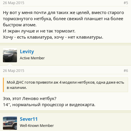
26 Мар 2015
#5
Ну вот у меня почти для таких же целей, вместо старого
тормознутого нетбука, более свежий планшет на более
быстром атоме.
И экран лучше и не так тормозит.
Хочу - есть клавиатура, хочу - нет клавиатуры.
Levity
Active Member
26 Мар 2015
#6
Мой ДНС готов привезти аж 4 модели нетбуков, одна даже есть
в наличии.
Эээ, этот Леново нетбук?
14'', нормальный процессор и видеокарта.
Sever11
Well-Known Member