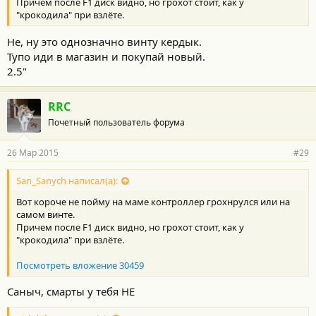
Причем после F1 диск видно, но грохот стоит, как у
"крокодила" при взлёте.
Не, ну это однозначно винту кердык.
Тупо иди в магазин и покупай новый.
2.5"
RRC
Почетный пользователь форума
26 Мар 2015
#29
San_Sanych написал(а):
Вот короче не пойму на маме контроллер грохнрулся или на
самом винте.
Причем после F1 диск видно, но грохот стоит, как у
"крокодила" при взлёте.
Посмотреть вложение 30459
Саныч, смарты у тебя НЕ