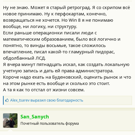
Ну не знаю. Может я старый ретроград. Я со скрипом всё
новое принимаю. Ну к перфокартам, конечно,
возвращаться не хочется. Но Win 8 я не понимаю
вообще, ни логику, ни структуру.
Если раньше операционки писали люди с
математическим образованием, было всё логично и
понятно, то винды восьмые, такое сложилось
впечатление, писал какой-то гламурный пидорас,
обдолбанный ЛСД.
Я вчера минут пятнадцать искал, как создать локальную
учетную запись и дать ей права администратора.
Короче надо ехать на Буденовский, оценить рынок и что
на этом рынке есть вообще и сколько это стоит.
А та я как то отстал от жизни совсем.
Б
Alex_tsarev
выразил свою благодарность
л
а
г
San_Sanych
о
Почетный пользователь форума
д
а
р