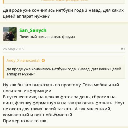
Мне можно долго рассказывать про планшеты с ДОК-
станциями и прочие другие прелести прогресса. Не хочу. Вот
Да вроде уже кончились нетбуки года 3 назад. Для каких
сижу весь в раздумьях.
целей аппарат нужен?
К чему я это все написал: про майдан уже не интересно,
машина не ломается, а тут вот такой облом.
San_Sanych
Почетный пользователь форума
26 Мар 2015
#3
Andy_X написал(а):
Да вроде уже кончились нетбуки года 3 назад. Для каких целей
аппарат нужен?
Ну как бы это высказать по простому. Типа мобильный
носитель информации.
В путешествиях, нащелках фоток за день, сбросил на
винт, флешку форматнул и на завтра опять фоткать. Ноут
не охота для таких целей таскать. А так маленький,
компактный и винт объёмистый.
Примерно как то так.