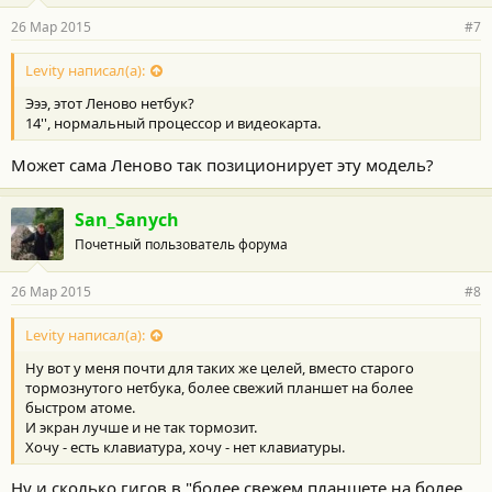
26 Мар 2015
#7
Levity написал(а):
Эээ, этот Леново нетбук?
14'', нормальный процессор и видеокарта.
Может сама Леново так позиционирует эту модель?
San_Sanych
Почетный пользователь форума
26 Мар 2015
#8
Levity написал(а):
Ну вот у меня почти для таких же целей, вместо старого
тормознутого нетбука, более свежий планшет на более
быстром атоме.
И экран лучше и не так тормозит.
Хочу - есть клавиатура, хочу - нет клавиатуры.
Ну и сколько гигов в "более свежем планшете на более