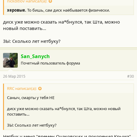
nickditlov написал(а):
херовые.
То бишь, сам диск наёбывается физически.
диск уже можно сказать на*бнулся, так Шта, можно
новый поставить...
ЗЫ: Сколько лет нетбуку?
San_Sanych
Почетный пользователь форума
26 Мар 2015
#30
RRC написал(а):
Саныч, смарты у тебя НЕ
диск уже можно сказать на*бнулся, так Шта, можно новый
поставить...
ЗЫ: Сколько лет нетбуку?
Нетбук у меня "времен Очаковских и покорения Крыма"