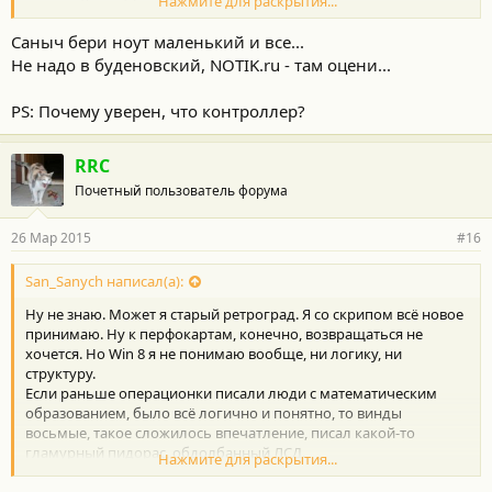
Нажмите для раскрытия...
Мне можно долго рассказывать про планшеты с ДОК-
станциями и прочие другие прелести прогресса. Не хочу. Вот
Саныч бери ноут маленький и все...
сижу весь в раздумьях.
Не надо в буденовский, NOTIK.ru - там оцени...
К чему я это все написал: про майдан уже не интересно,
машина не ломается, а тут вот такой облом.
PS: Почему уверен, что контроллер?
RRC
Почетный пользователь форума
26 Мар 2015
#16
San_Sanych написал(а):
Ну не знаю. Может я старый ретроград. Я со скрипом всё новое
принимаю. Ну к перфокартам, конечно, возвращаться не
хочется. Но Win 8 я не понимаю вообще, ни логику, ни
структуру.
Если раньше операционки писали люди с математическим
образованием, было всё логично и понятно, то винды
восьмые, такое сложилось впечатление, писал какой-то
гламурный пидорас, обдолбанный ЛСД.
Нажмите для раскрытия...
Я вчера минут пятнадцать искал, как создать локальную