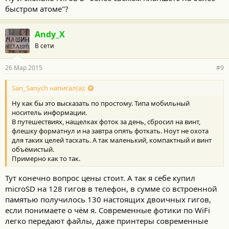
быстром атоме"?
Andy_X
В сети
26 Мар 2015
#9
San_Sanych написал(а):
Ну как бы это высказать по простому. Типа мобильный
носитель информации.
В путешествиях, нащелках фоток за день, сбросил на винт,
флешку форматнул и на завтра опять фоткать. Ноут не охота
для таких целей таскать. А так маленький, компактный и винт
объёмистый.
Примерно как то так.
Тут конечно вопрос цены стоит. А так я себе купил
microSD на 128 гигов в телефон, в сумме со встроенной
памятью получилось 130 настоящих двоичных гигов,
если понимаете о чём я. Современные фотики по WiFi
легко передают файлы, даже принтеры современные