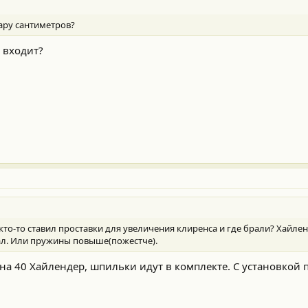
пару сантиметров?
е входит?
о-то ставил проставки для увеличения клиренса и где брали? Хайленд
дал. Или пружины повыше(пожестче).
на 40 Хайлендер, шпильки идут в комплекте. С установкой 