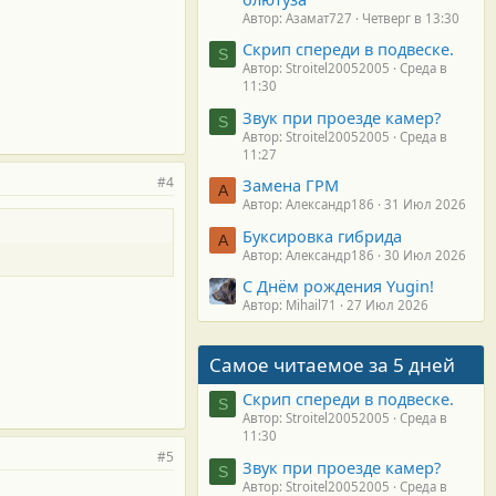
Автор: Азамат727
Четверг в 13:30
Скрип спереди в подвеске.
S
Автор: Stroitel20052005
Среда в
11:30
Звук при проезде камер?
S
Автор: Stroitel20052005
Среда в
11:27
#4
Замена ГРМ
А
Автор: Александр186
31 Июл 2026
Буксировка гибрида
А
Автор: Александр186
30 Июл 2026
С Днём рождения Yugin!
Автор: Mihail71
27 Июл 2026
Самое читаемое за 5 дней
Скрип спереди в подвеске.
S
Автор: Stroitel20052005
Среда в
11:30
#5
Звук при проезде камер?
S
Автор: Stroitel20052005
Среда в