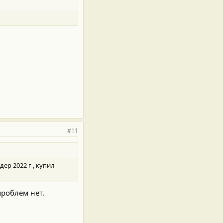
#11
ер 2022 г , купил
проблем нет.