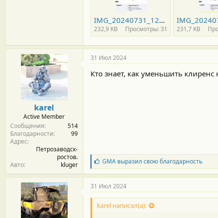
IMG_20240731_121237.jpg
232,9 KB
Просмотры: 31
231,7 KB
Про
31 Июл 2024
Кто знает, как уменьшить клиренс 
karel
Active Member
Сообщения
514
Благодарности
99
Адрес
Петрозаводск-
ростов.
Б
GMA
выразил свою благодарность
Авто
kluger
л
а
г
31 Июл 2024
о
д
karel написал(а):
а
р