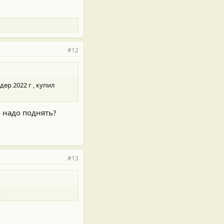
#12
ер 2022 г , купил
 надо поднять?
#13
?