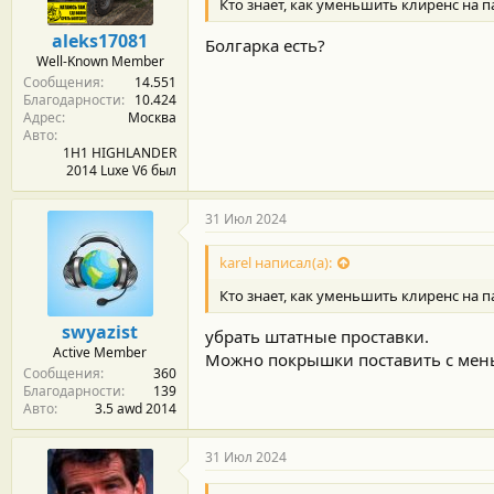
Кто знает, как уменьшить клиренс на 
н
о
aleks17081
Болгарка есть?
с
Well-Known Member
т
Сообщения
14.551
и
Благодарности
10.424
:
Адрес
Москва
Авто
1H1 HIGHLANDER
2014 Luxe V6 был
31 Июл 2024
karel написал(а):
Кто знает, как уменьшить клиренс на 
swyazist
убрать штатные проставки.
Active Member
Можно покрышки поставить с ме
Сообщения
360
Благодарности
139
Авто
3.5 awd 2014
31 Июл 2024