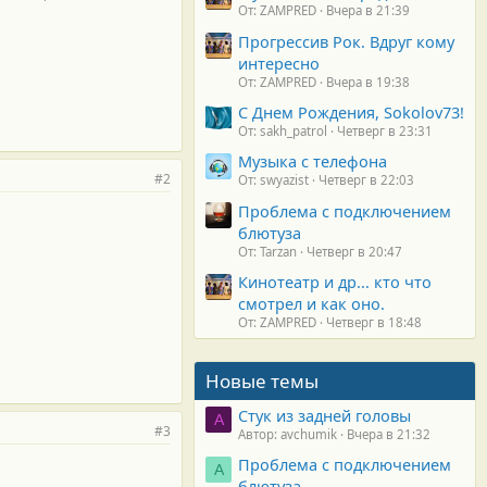
От: ZAMPRED
Вчера в 21:39
Прогрессив Рок. Вдруг кому
интересно
От: ZAMPRED
Вчера в 19:38
С Днем Рождения, Sokolov73!
От: sakh_patrol
Четверг в 23:31
Музыка с телефона
#2
От: swyazist
Четверг в 22:03
Проблема с подключением
блютуза
От: Tarzan
Четверг в 20:47
Кинотеатр и др... кто что
смотрел и как оно.
От: ZAMPRED
Четверг в 18:48
Новые темы
Стук из задней головы
A
#3
Автор: avchumik
Вчера в 21:32
Проблема с подключением
А
блютуза