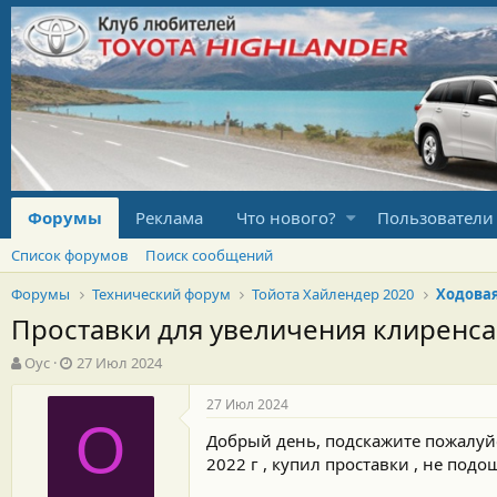
Форумы
Реклама
Что нового?
Пользователи
Список форумов
Поиск сообщений
Форумы
Технический форум
Тойота Хайлендер 2020
Ходова
Проставки для увеличения клиренса
А
Д
Оус
27 Июл 2024
в
а
т
т
27 Июл 2024
о
а
О
Добрый день, подскажите пожалуйс
р
н
т
а
2022 г , купил проставки , не под
е
ч