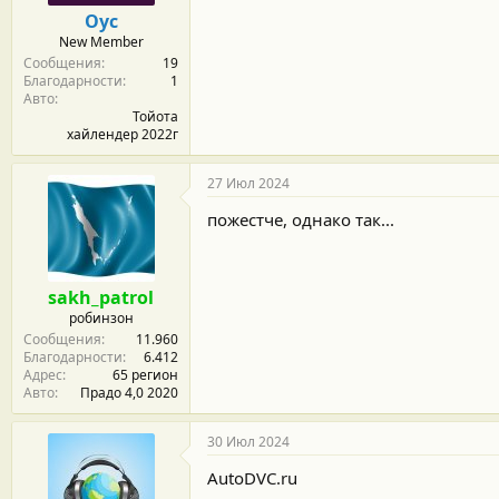
м
а
Оус
ы
л
New Member
а
Сообщения
19
Благодарности
1
Авто
Тойота
хайлендер 2022г
27 Июл 2024
пожестче, однако так...
sakh_patrol
робинзон
Сообщения
11.960
Благодарности
6.412
Адрес
65 регион
Авто
Прадо 4,0 2020
30 Июл 2024
AutoDVC.ru