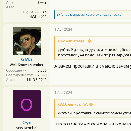
Адрес
Омск
Авто
Highlander 3,5
Б
Vitas
выразил свою благодарность
4WD 2011
л
а
г
1 Авг 2024
о
д
Оус написал(а):
а
р
Добрый день, подскажите пожалуйста кт
н
проставки , не подошли по размеру,с
о
GMA
с
Well-Known Member
А зачем проставки в смысле зачем
т
Сообщения
3.338
и
Благодарности
2.360
:
Авто
HL-3,5 2013
1 Авг 2024
О
GMA написал(а):
А зачем проставки в смысле зачем уве
Оус
Что то мне кажется жопа низковато 
New Member