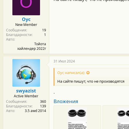
О
Оус
New Member
Сообщения
19
Благодарности
1
Авто
Тойота
хайлендер 2022г
31 Июл 2024
Оус написал(а):
На сайте пишут, что не производятся
swyazist
.
Active Member
Вложения
Сообщения
360
Благодарности
139
Авто
3.5 awd 2014