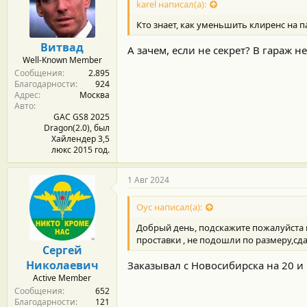
karel написал(а):
Кто знает, как уменьшить клиренс на 
Витвад
А зачем, если не секрет? В гараж н
Well-Known Member
Сообщения
2.895
Благодарности
924
Адрес
Москва
Авто
GAC GS8 2025
Dragon(2.0), был
Хайлендер 3,5
люкс 2015 год.
1 Авг 2024
Оус написал(а):
Добрый день, подскажите пожалуйста кт
проставки , не подошли по размеру,с
Сергей
Николаевич
Заказывал с Новосибирска на 20 и 
Active Member
Сообщения
652
Благодарности
121