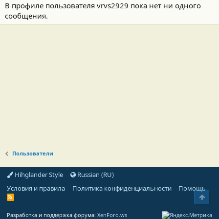
В профиле пользователя vrvs2929 пока нет ни одного
сообщения.
Пользователи
Hihglander Style
Russian (RU)
Условия и правила
Политика конфиденциальности
Помощь
Свер
R
S
S
Разработка и поддержка форума:
XenForo.ws