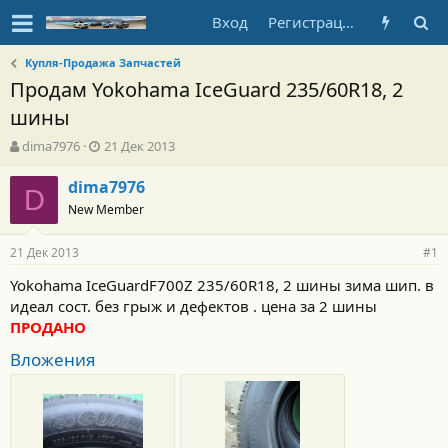
Вход
Регистрация
Купля-Продажа Запчастей
Продам Yokohama IceGuard 235/60R18, 2
шины
А
Д
dima7976
21 Дек 2013
в
а
т
т
dima7976
D
о
а
New Member
р
н
т
а
21 Дек 2013
е
ч
#1
м
а
Yokohama IceGuardF700Z 235/60R18, 2 шины зима шип. в
ы
л
идеал сост. без грыж и дефектов . цена за 2 шины
а
ПРОДАНО
Вложения