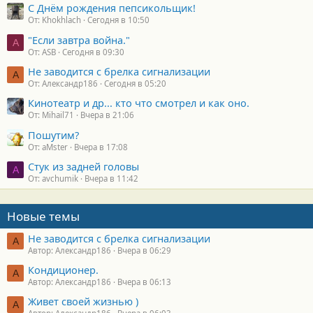
С Днём рождения пепсикольщик!
От: Khokhlach
Сегодня в 10:50
"Если завтра война."
A
От: ASB
Сегодня в 09:30
Не заводится с брелка сигнализации
А
От: Александр186
Сегодня в 05:20
Кинотеатр и др... кто что смотрел и как оно.
От: Mihail71
Вчера в 21:06
Пошутим?
От: aMster
Вчера в 17:08
Стук из задней головы
A
От: avchumik
Вчера в 11:42
Новые темы
Не заводится с брелка сигнализации
А
Автор: Александр186
Вчера в 06:29
Кондиционер.
А
Автор: Александр186
Вчера в 06:13
Живет своей жизнью )
А