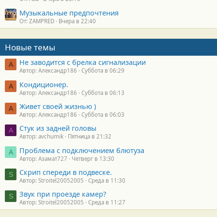
Музыкальные предпочтения
От: ZAMPRED
Вчера в 22:40
Новые темы
Не заводится с брелка сигнализации
А
Автор: Александр186
Суббота в 06:29
Кондиционер.
А
Автор: Александр186
Суббота в 06:13
Живет своей жизнью )
А
Автор: Александр186
Суббота в 06:03
Стук из задней головы
A
Автор: avchumik
Пятница в 21:32
Проблема с подключением блютуза
А
Автор: Азамат727
Четверг в 13:30
Скрип спереди в подвеске.
S
Автор: Stroitel20052005
Среда в 11:30
Звук при проезде камер?
S
Автор: Stroitel20052005
Среда в 11:27