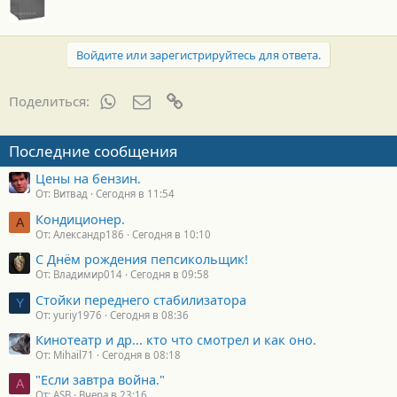
Войдите или зарегистрируйтесь для ответа.
WhatsApp
Электронная почта
Ссылка
Поделиться:
Последние сообщения
Цены на бензин.
От: Витвад
Сегодня в 11:54
Кондиционер.
А
От: Александр186
Сегодня в 10:10
С Днём рождения пепсикольщик!
От: Владимир014
Сегодня в 09:58
Стойки переднего стабилизатора
Y
От: yuriy1976
Сегодня в 08:36
Кинотеатр и др... кто что смотрел и как оно.
От: Mihail71
Сегодня в 08:18
"Если завтра война."
A
От: ASB
Вчера в 23:16