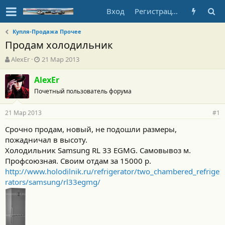
Вход
Регистрация
Купля-Продажа Прочее
Продам холодильник
А
Д
AlexEr
21 Мар 2013
в
а
т
т
AlexEr
о
а
Почетный пользователь форума
р
н
т
а
21 Мар 2013
е
ч
#1
м
а
Срочно продам, новый, не подошли размеры,
ы
л
пожадничал в высоту.
а
Холодильник Samsung RL 33 EGMG. Самовывоз м.
Профсоюзная. Своим отдам за 15000 р.
http://www.holodilnik.ru/refrigerator/two_chambered_refrige
rators/samsung/rl33egmg/