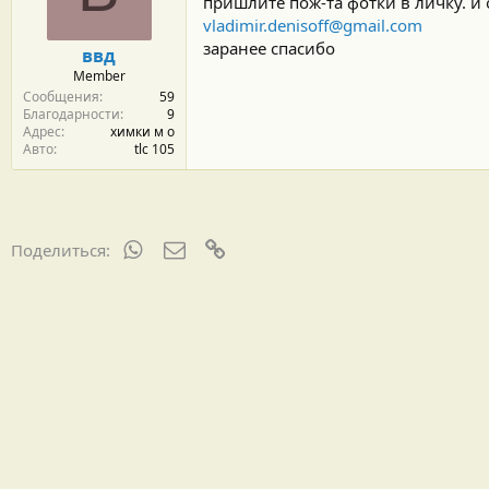
пришлите пож-та фотки в личку. и 
vladimir.denisoff@gmail.com
заранее спасибо
ввд
Member
Сообщения
59
Благодарности
9
Адрес
химки м о
Авто
tlc 105
WhatsApp
Электронная почта
Ссылка
Поделиться: