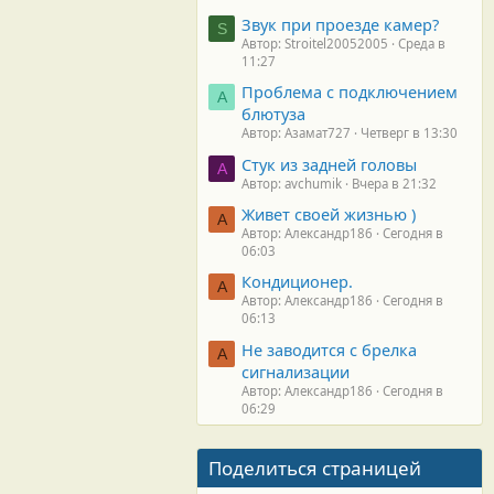
Звук при проезде камер?
S
Автор: Stroitel20052005
Среда в
11:27
Проблема с подключением
А
блютуза
Автор: Азамат727
Четверг в 13:30
Стук из задней головы
A
Автор: avchumik
Вчера в 21:32
Живет своей жизнью )
А
Автор: Александр186
Сегодня в
06:03
Кондиционер.
А
Автор: Александр186
Сегодня в
06:13
Не заводится с брелка
А
сигнализации
Автор: Александр186
Сегодня в
06:29
Поделиться страницей