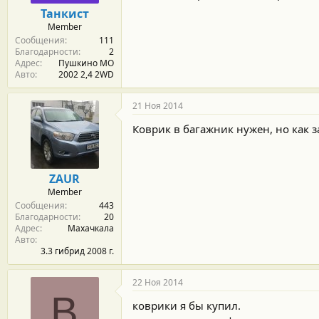
м
а
Танкист
ы
л
Member
а
Сообщения
111
Благодарности
2
Адрес
Пушкино МО
Авто
2002 2,4 2WD
21 Ноя 2014
Коврик в багажник нужен, но как з
ZAUR
Member
Сообщения
443
Благодарности
20
Адрес
Махачкала
Авто
3.3 гибрид 2008 г.
22 Ноя 2014
В
коврики я бы купил.