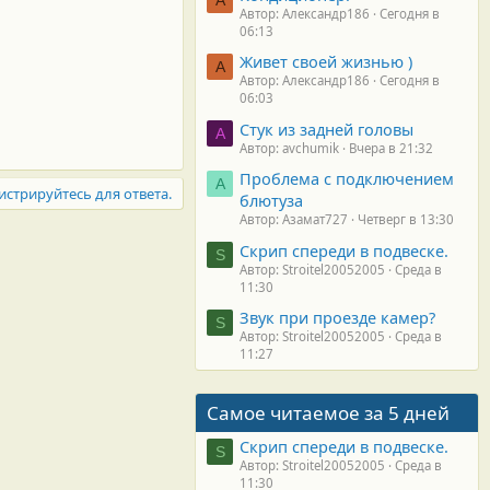
Автор: Александр186
Сегодня в
06:13
Живет своей жизнью )
А
Автор: Александр186
Сегодня в
06:03
Стук из задней головы
A
Автор: avchumik
Вчера в 21:32
Проблема с подключением
А
истрируйтесь для ответа.
блютуза
Автор: Азамат727
Четверг в 13:30
Скрип спереди в подвеске.
S
Автор: Stroitel20052005
Среда в
11:30
Звук при проезде камер?
S
Автор: Stroitel20052005
Среда в
11:27
Самое читаемое за 5 дней
Скрип спереди в подвеске.
S
Автор: Stroitel20052005
Среда в
11:30