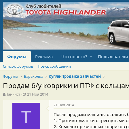
Форумы
Реклама
Что нового?
Пользователи
Список форумов
Поиск сообщений
Форумы
Барахолка
Купля-Продажа Запчастей
Продам б/у коврики и ПТФ с кольцами
А
Д
Танкист
21 Ноя 2014
в
а
т
т
21 Ноя 2014
о
а
Т
После продажи машины остались б/
р
н
т
а
1. Противотуманки с треснутыми с
е
ч
2. Комплект резиновых ковриков (