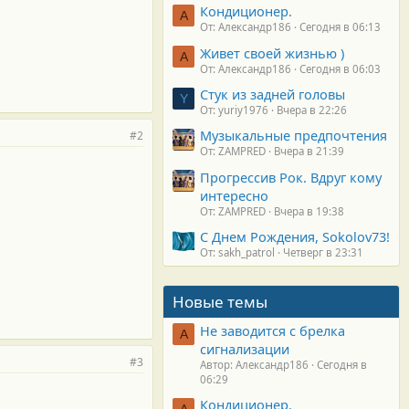
Кондиционер.
А
От: Александр186
Сегодня в 06:13
Живет своей жизнью )
А
От: Александр186
Сегодня в 06:03
Стук из задней головы
Y
От: yuriy1976
Вчера в 22:26
Музыкальные предпочтения
#2
От: ZAMPRED
Вчера в 21:39
Прогрессив Рок. Вдруг кому
интересно
От: ZAMPRED
Вчера в 19:38
С Днем Рождения, Sokolov73!
От: sakh_patrol
Четверг в 23:31
Новые темы
Не заводится с брелка
А
сигнализации
#3
Автор: Александр186
Сегодня в
06:29
Кондиционер.
А