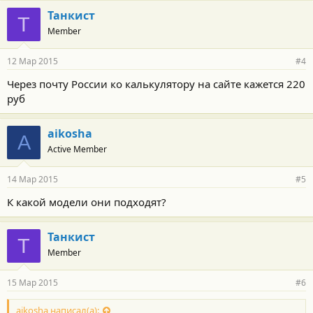
Танкист
Т
Member
12 Мар 2015
#4
Через почту России ко калькулятору на сайте кажется 220
руб
aikosha
A
Active Member
14 Мар 2015
#5
К какой модели они подходят?
Танкист
Т
Member
15 Мар 2015
#6
aikosha написал(а):