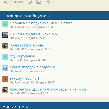
WhatsApp
Электронная почта
Ссылка
Поделиться:
Последние сообщения
Проблема с подключением блютуза
А
От: Азамат727
Сегодня в 17:04
С Днем Рождения, Sokolov73!
От: Yugin
Сегодня в 15:47
"Если завтра война."
От: ZAMPRED
Сегодня в 09:37
Стук в рулевой
I
От: IgorK
Сегодня в 08:48
Скрип спереди в подвеске.
От: swyazist
Вчера в 22:28
аккумулятор 45H
А
От: Александр186
Вчера в 20:37
Кинотеатр и др... кто что смотрел и как оно.
От: ZAMPRED
Вчера в 17:03
Новые темы