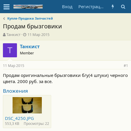
Вход
Регистрация
Купля-Продажа Запчастей
Продам брызговики
А
Д
Танкист
11 Мар 2015
в
а
т
т
Танкист
Т
о
а
Member
р
н
т
а
11 Мар 2015
е
ч
#1
м
а
Продам оригинальные брызговики б/у(4 штуки) черного
ы
л
цвета. 2000 руб. за все.
а
Вложения
DSC_4250.JPG
553,3 KB
Просмотры: 22