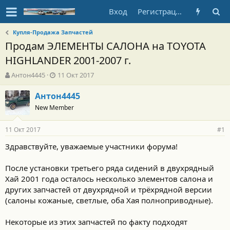
Вход
Регистрация
Купля-Продажа Запчастей
Продам ЭЛЕМЕНТЫ САЛОНА на TOYOTA
HIGHLANDER 2001-2007 г.
А
Д
Антон4445
11 Окт 2017
в
а
т
т
Антон4445
о
а
New Member
р
н
т
а
11 Окт 2017
е
ч
#1
м
а
Здравствуйте, уважаемые участники форума!
ы
л
а
После установки третьего ряда сидений в двухрядный
Хай 2001 года осталось несколько элементов салона и
других запчастей от двухрядной и трёхрядной версии
(салоны кожаные, светлые, оба Хая полноприводные).
Некоторые из этих запчастей по факту подходят