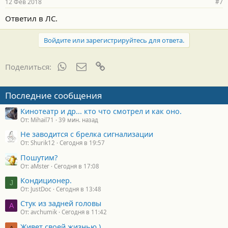
12 Фев 2018
#7
Ответил в ЛС.
Войдите или зарегистрируйтесь для ответа.
WhatsApp
Электронная почта
Ссылка
Поделиться:
Последние сообщения
Кинотеатр и др... кто что смотрел и как оно.
От: Mihail71
39 мин. назад
Не заводится с брелка сигнализации
От: Shurik12
Сегодня в 19:57
Пошутим?
От: aMster
Сегодня в 17:08
Кондиционер.
J
От: JustDoc
Сегодня в 13:48
Стук из задней головы
A
От: avchumik
Сегодня в 11:42
Живет своей жизнью )