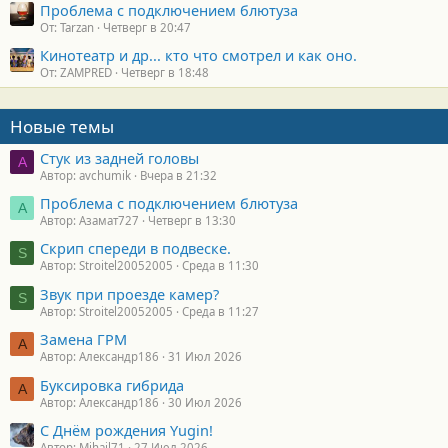
Проблема с подключением блютуза
От: Tarzan
Четверг в 20:47
Кинотеатр и др... кто что смотрел и как оно.
От: ZAMPRED
Четверг в 18:48
Новые темы
Стук из задней головы
A
Автор: avchumik
Вчера в 21:32
Проблема с подключением блютуза
А
Автор: Азамат727
Четверг в 13:30
Скрип спереди в подвеске.
S
Автор: Stroitel20052005
Среда в 11:30
Звук при проезде камер?
S
Автор: Stroitel20052005
Среда в 11:27
Замена ГРМ
А
Автор: Александр186
31 Июл 2026
Буксировка гибрида
А
Автор: Александр186
30 Июл 2026
С Днём рождения Yugin!
Автор: Mihail71
27 Июл 2026