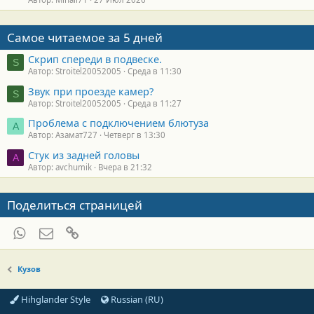
Самое читаемое за 5 дней
Скрип спереди в подвеске.
S
Автор: Stroitel20052005
Среда в 11:30
Звук при проезде камер?
S
Автор: Stroitel20052005
Среда в 11:27
Проблема с подключением блютуза
А
Автор: Азамат727
Четверг в 13:30
Стук из задней головы
A
Автор: avchumik
Вчера в 21:32
Поделиться страницей
WhatsApp
Электронная почта
Ссылка
Кузов
Hihglander Style
Russian (RU)