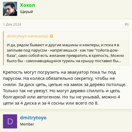
Хохол
Щирый
1 Дек 2024
#6
dmitrytoyo написал(а):
И да, рядом бывают и другие машины и кемперы, и пока я в
заплыве под парусом - напрягаешься - как там "тойота-дом-
база", само собой есть желание превратить в крепость. Можно
было бы - самонаводящуюся турель на крышу поставил бы...
Крепость могут погрузить на эвакуатор пока ты под
парусом. На колёса обязательно секретку, чтобы не
сняли. За диск цепь, цепью на замок за дерево потолще.
Только так не увезут. Но могут дерево спилить и цепь
болгаркой или автогеном. Но ты не унывай, можно 4
цепи за 4 диска и за 4 сосны или всего по 8.
dmitrytoyo
D
Member