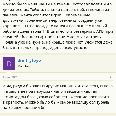
можно было меня найти на тамани, островах волги и др.
диких местах. Тойота, палатка-шатер к ней, и поляна из
панелей, мачта усилителя gsm. Современные
достижения солнечной энерготехники создали уже
хорошие ETFE панели, две панели на крыше = полный
рабочий день заряд 14В штатного и резверного АКБ (при
средней облачности) + пол ночи фильмы смотреть.
Поляна уже не нужна, на крыше люка нет, уложатся даже
3 шт, вот только провод идет совсем ужасно.
dmitrytoyo
D
Member
1 Дек 2024
#5
И да, рядом бывают и другие машины и кемперы, и пока
я в заплыве под парусом - напрягаешься - как там
"тойота-дом-база", само собой есть желание превратить
в крепость. Можно было бы - самонаводящуюся турель
на крышу поставил бы...