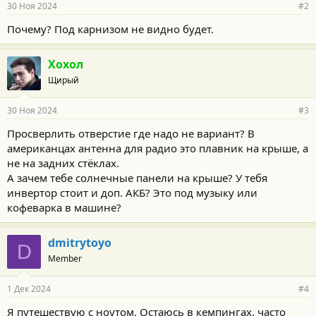
30 Ноя 2024
#2
Почему? Под карнизом не видно будет.
Хохол
Щирый
30 Ноя 2024
#3
Просверлить отверстие где надо не вариант? В
американцах антенна для радио это плавник на крыше, а
не на задних стёклах.
А зачем тебе солнечные панели на крыше? У тебя
инвертор стоит и доп. АКБ? Это под музыку или
кофеварка в машине?
dmitrytoyo
D
Member
1 Дек 2024
#4
Я путешествую с ноутом. Остаюсь в кемпингах, часто