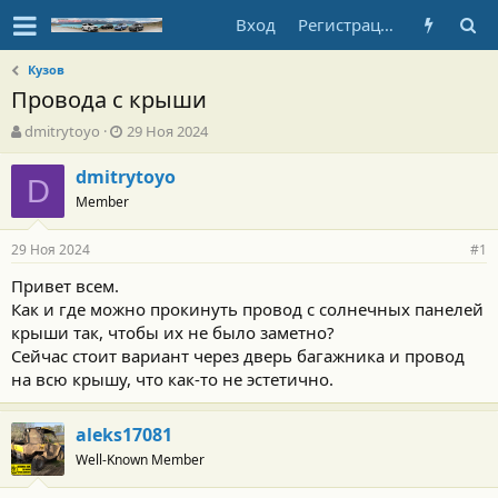
Вход
Регистрация
Кузов
Провода с крыши
А
Д
dmitrytoyo
29 Ноя 2024
в
а
т
т
dmitrytoyo
D
о
а
Member
р
н
т
а
29 Ноя 2024
е
ч
#1
м
а
Привет всем.
ы
л
Как и где можно прокинуть провод с солнечных панелей
а
крыши так, чтобы их не было заметно?
Сейчас стоит вариант через дверь багажника и провод
на всю крышу, что как-то не эстетично.
aleks17081
Well-Known Member