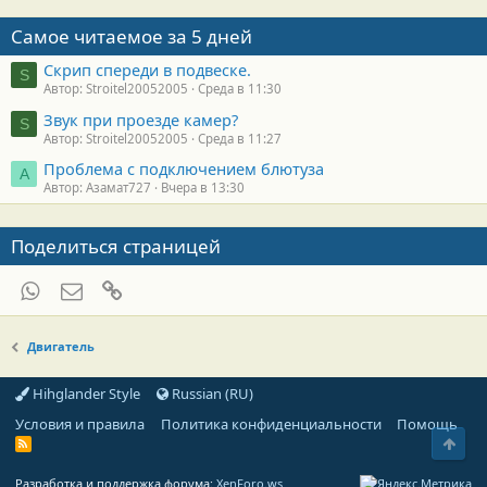
Самое читаемое за 5 дней
Скрип спереди в подвеске.
S
Автор: Stroitel20052005
Среда в 11:30
Звук при проезде камер?
S
Автор: Stroitel20052005
Среда в 11:27
Проблема с подключением блютуза
А
Автор: Азамат727
Вчера в 13:30
Поделиться страницей
WhatsApp
Электронная почта
Ссылка
Двигатель
Hihglander Style
Russian (RU)
Условия и правила
Политика конфиденциальности
Помощь
Свер
R
S
S
Разработка и поддержка форума:
XenForo.ws