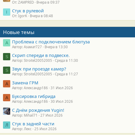
От: ZAMPRED
Вчера в 09:37
Стук в рулевой
I
От: IgorK
Вчера в 08:48
Новые темы
Проблема с подключением блютуза
А
Автор: Азамат727
Вчера в 13:30
Скрип спереди в подвеске.
S
Автор: Stroitel20052005
Среда в 11:30
Звук при проезде камер?
S
Автор: Stroitel20052005
Среда в 11:27
Замена ГРМ
А
Автор: Александр186
31 Июл 2026
Буксировка гибрида
А
Автор: Александр186
30 Июл 2026
С Днём рождения Yugin!
Автор: Mihail71
27 Июл 2026
Стук в задней части
Л
Автор: Лекс
25 Июл 2026