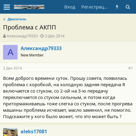
Вход
Регистрация
Двигатель
Проблема с АКПП
А
Д
Александр79333
3 Дек 2014
в
а
т
т
Александр79333
А
о
а
New Member
р
н
т
а
3 Дек 2014
е
ч
#1
м
а
Всем доброго времени суток. Прошу совета, появилась
ы
л
проблема с коробкой, на холодную задняя передача R
а
включается со стуком, со 2-ой на 3-ю передачу
переключается со стуком сильным, и потом когда
притормаживаешь тоже слегка со стуком, после прогрева
машины проблема исчезает, масло заменил, не помогло.
Подскажите у кого было может, что это может быть ?
aleks17081