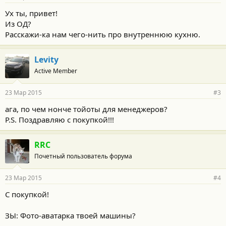
Ух ты, привет!
Из ОД?
Расскажи-ка нам чего-нить про внутреннюю кухню.
Levity
Active Member
23 Мар 2015
#3
ага, по чем нонче тойоты для менеджеров?
P.S. Поздравляю с покупкой!!!
RRC
Почетный пользователь форума
23 Мар 2015
#4
C покупкой!
ЗЫ: Фото-аватарка твоей машины?