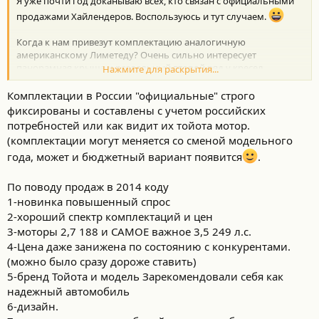
Я уже почти год доканываю всех, кто связан с официальными
продажами Хайлендеров. Воспользуюсь и тут случаем.
Когда к нам привезут комплектацию аналогичную
американскому Лиметеду? Очень сильно интересует
панорамная крыша и раздельный второй ряд у кресел.
Нажмите для раскрытия...
Слушать отмазки по поводу "дорого, брать не будут" даже
Комплектации в России "официальные" строго
слушать не охота. Уже 3 млн стоит, а продажи всё равно
фиксированы и составлены с учетом российских
потихоньку идут. И раньше бы шли ещё круче, если бы
потребностей или как видит их тойота мотор.
разброс был от 1.8-2,5 млн.
(комплектации могут меняется со сменой модельного
года, может и бюджетный вариант появится
.
П.С.: Светодиоды в ближнем свете меня особо не интересуют.
И ещё вопрос в догонку, почему в 14-м году были такие дикие
По поводу продаж в 2014 коду
очереди на Хайлендеры? Ведь ясно было, что народ кинется
1-новинка повышенный спрос
сливать сбережения, разве нельзя было привезти авто хотя бы
2-хороший спектр комплектаций и цен
для 100% удовлетворения текущего спроса?
3-моторы 2,7 188 и САМОЕ важное 3,5 249 л.с.
4-Цена даже занижена по состоянию с конкурентами.
(можно было сразу дороже ставить)
5-бренд Тойота и модель Зарекомендовали себя как
надежный автомобиль
6-дизайн.