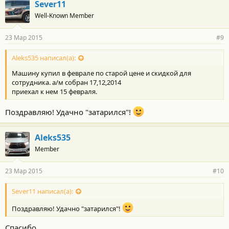
Sever11
Well-Known Member
23 Мар 2015
#9
Aleks535 написал(а):
Машину купил в феврале по старой цене и скидкой для
сотрудника. а/м собран 17,12,2014
приехал к нем 15 февраля.
Поздравляю! Удачно "затарился"!
Aleks535
Member
23 Мар 2015
#10
Sever11 написал(а):
Поздравляю! Удачно "затарился"!
Спасибо.