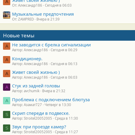
Живет своей жизнью )
А
От: Александр186
Сегодня в 06:03
Музыкальные предпочтения
От: ZAMPRED
Вчера в 21:39
Новые темы
Не заводится с брелка сигнализации
А
Автор: Александр186
Сегодня в 06:29
Кондиционер.
А
Автор: Александр186
Сегодня в 06:13
Живет своей жизнью )
А
Автор: Александр186
Сегодня в 06:03
Стук из задней головы
A
Автор: avchumik
Вчера в 21:32
Проблема с подключением блютуза
А
Автор: Азамат727
Четверг в 13:30
Скрип спереди в подвеске.
S
Автор: Stroitel20052005
Среда в 11:30
Звук при проезде камер?
S
Автор: Stroitel20052005
Среда в 11:27