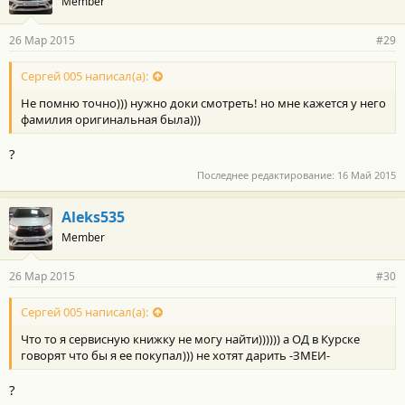
Member
26 Мар 2015
#29
Сергей 005 написал(а):
Не помню точно))) нужно доки смотреть! но мне кажется у него
фамилия оригинальная была)))
?
Последнее редактирование:
16 Май 2015
Aleks535
Member
26 Мар 2015
#30
Сергей 005 написал(а):
Что то я сервисную книжку не могу найти)))))) а ОД в Курске
говорят что бы я ее покупал))) не хотят дарить -ЗМЕИ-
?