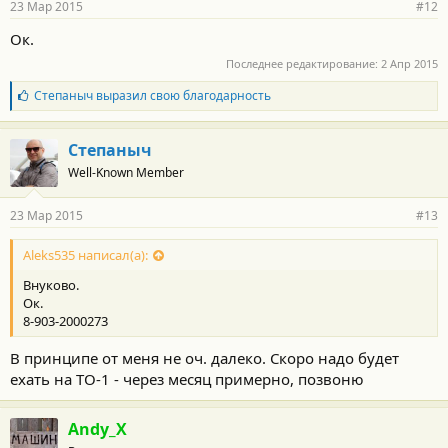
23 Мар 2015
#12
Ок.
Последнее редактирование:
2 Апр 2015
Б
Степаныч
выразил свою благодарность
л
а
г
Степаныч
о
Well-Known Member
д
а
р
23 Мар 2015
#13
н
о
с
Aleks535 написал(а):
т
Внуково.
и
:
Ок.
8-903-2000273
В принципе от меня не оч. далеко. Скоро надо будет
ехать на ТО-1 - через месяц примерно, позвоню
Andy_X