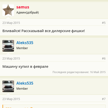
samus
Админ(добрый)
23 Мар 2015
#5
Вливайся! Рассказывай все дилерские фишки!
Aleks535
Member
23 Мар 2015
#6
Машину купил в феврале
Последнее редактирование:
16 Май 2015
Aleks535
Member
23 Мар 2015
#7