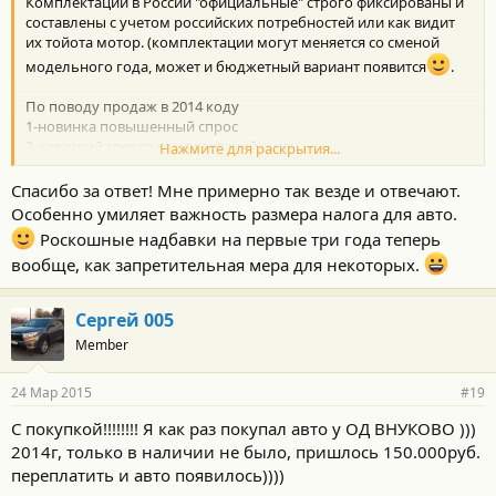
Комплектации в России "официальные" строго фиксированы и
составлены с учетом российских потребностей или как видит
их тойота мотор. (комплектации могут меняется со сменой
модельного года, может и бюджетный вариант появится
.
По поводу продаж в 2014 коду
1-новинка повышенный спрос
2-хороший спектр комплектаций и цен
Нажмите для раскрытия...
3-моторы 2,7 188 и САМОЕ важное 3,5 249 л.с.
4-Цена даже занижена по состоянию с конкурентами. (можно
Спасибо за ответ! Мне примерно так везде и отвечают.
было сразу дороже ставить)
Особенно умиляет важность размера налога для авто.
5-бренд Тойота и модель Зарекомендовали себя как надежный
Роскошные надбавки на первые три года теперь
автомобиль
вообще, как запретительная мера для некоторых.
6-дизайн.
7-ожиатаж мало автомобилей, планы по сборке на заводе
планируются за полгода, нельзя взять с собрать еще 10 000
Сергей 005
автомобилей.
Member
8-САМ Автомобиль Он Получился и не только с точке зрения
маркетинга.
и т.п.
24 Мар 2015
#19
С покупкой!!!!!!!! Я как раз покупал авто у ОД ВНУКОВО )))
2014г, только в наличии не было, пришлось 150.000руб.
переплатить и авто появилось))))