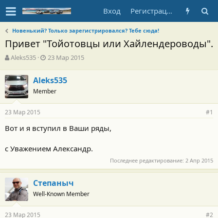
Вход
Регистрация
Новенький? Только зарегистрировался? Тебе сюда!
Привет "Тойотовцы или Хайлендероводы".
А
Д
Aleks535
23 Мар 2015
в
а
т
т
Aleks535
о
а
Member
р
н
т
а
е
ч
23 Мар 2015
#1
м
а
ы
л
Вот и я вступил в Ваши ряды,
а
с Уважением Александр.
Последнее редактирование:
2 Апр 2015
Степаныч
Well-Known Member
23 Мар 2015
#2