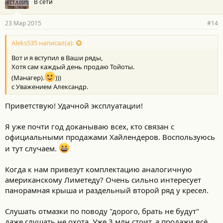
В сети
23 Мар 2015
#14
Aleks535 написал(а):
Вот и я вступил в Ваши ряды,
Хотя сам каждый день продаю Тойоты.
(Манагер).
)))
с Уважением Александр.
Приветствую! Удачной эксплуатации!
Я уже почти год доканываю всех, кто связан с
официальными продажами Хайлендеров. Воспользуюсь
и тут случаем.
Когда к нам привезут комплектацию аналогичную
американскому Лиметеду? Очень сильно интересует
панорамная крыша и раздельный второй ряд у кресел.
Слушать отмазки по поводу "дорого, брать не будут"
даже слушать не охота. Уже 3 млн стоит, а продажи всё