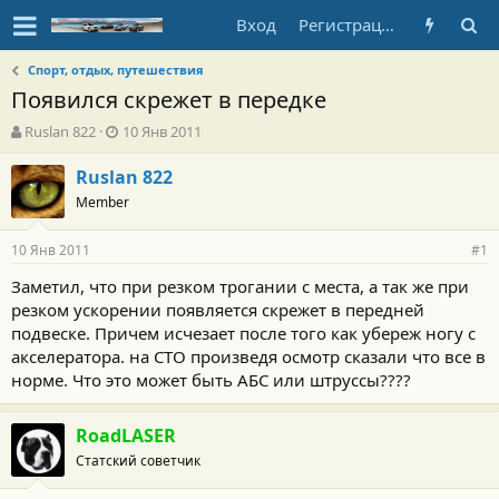
Вход
Регистрация
Спорт, отдых, путешествия
Появился скрежет в передке
А
Д
Ruslan 822
10 Янв 2011
в
а
т
т
Ruslan 822
о
а
Member
р
н
т
а
10 Янв 2011
е
ч
#1
м
а
Заметил, что при резком трогании с места, а так же при
ы
л
резком ускорении появляется скрежет в передней
а
подвеске. Причем исчезает после того как убереж ногу с
акселератора. на СТО произведя осмотр сказали что все в
норме. Что это может быть АБС или штруссы????
RoadLASER
Статский советчик