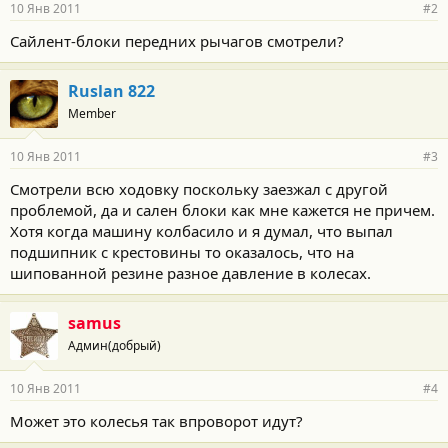
10 Янв 2011
#2
Сайлент-блоки передних рычагов смотрели?
Ruslan 822
Member
10 Янв 2011
#3
Смотрели всю ходовку поскольку заезжал с другой
проблемой, да и сален блоки как мне кажется не причем.
Хотя когда машину колбасило и я думал, что выпал
подшипник с крестовины то оказалось, что на
шипованной резине разное давление в колесах.
samus
Админ(добрый)
10 Янв 2011
#4
Может это колесья так впроворот идут?