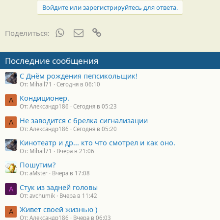
Войдите или зарегистрируйтесь для ответа.
WhatsApp
Электронная почта
Ссылка
Поделиться:
Последние сообщения
С Днём рождения пепсикольщик!
От: Mihail71
Сегодня в 06:10
Кондиционер.
А
От: Александр186
Сегодня в 05:23
Не заводится с брелка сигнализации
А
От: Александр186
Сегодня в 05:20
Кинотеатр и др... кто что смотрел и как оно.
От: Mihail71
Вчера в 21:06
Пошутим?
От: aMster
Вчера в 17:08
Стук из задней головы
A
От: avchumik
Вчера в 11:42
Живет своей жизнью )
А
От: Александр186
Вчера в 06:03