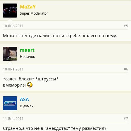
MaZaY
Super Moderator
10 Янв 2011
#5
Может снег где налип, вот и скребет колесо по нему.
maart
Новичок
10 Янв 2011
#6
*сален блоки* *штруссы*
вмемориз!
ASA
В думах.
11 Янв 2011
#7
Странно,а что не в "анекдотах" тему разместил?