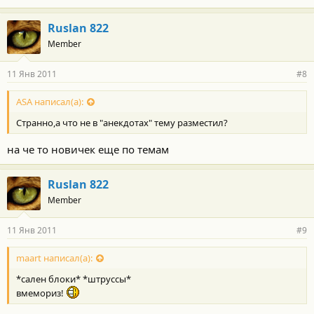
Ruslan 822
Member
11 Янв 2011
#8
ASA написал(а):
Странно,а что не в "анекдотах" тему разместил?
на че то новичек еще по темам
Ruslan 822
Member
11 Янв 2011
#9
maart написал(а):
*сален блоки* *штруссы*
вмемориз!