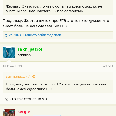
Жертва ЕГЭ - это тот, кто не понял, в чём здесь юмор, т.к. не
знает ни про Льва Толстого, ни про логарифмы.
Продолжу. Жертва шуток про ЕГЭ это тот кто думает что
знает больше чем сдававшие ЕГЭ
Б
Val-1074
и
rainbow
поблагодарили
л
а
г
sakh_patrol
о
робинзон
д
а
р
18 Июн 2023
#3.521
н
о
с
ssm написал(а):
т
Продолжу. Жертва шуток про ЕГЭ это тот кто думает что знает
и
:
больше чем сдававшие ЕГЭ
Ну, что так серьезно уж..
serg-e