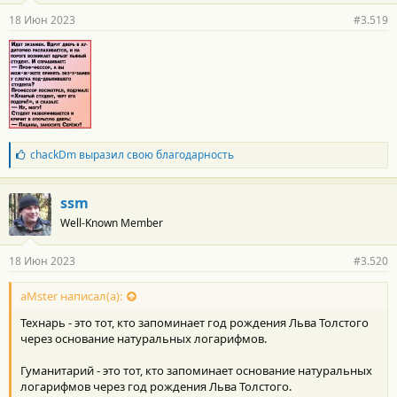
н
18 Июн 2023
#3.519
о
с
т
и
:
Б
chackDm
выразил свою благодарность
л
а
г
ssm
о
Well-Known Member
д
а
р
18 Июн 2023
#3.520
н
о
с
aMster написал(а):
т
Технарь - это тот, кто запоминает год рождения Льва Толстого
и
:
через основание натуральных логарифмов.
Гуманитарий - это тот, кто запоминает основание натуральных
логарифмов через год рождения Льва Толстого.