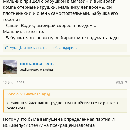
Мальчик пришел с бабушкой в магазин и выбирает
компьютерные игрушки. Мальчику лет восемь, он
плотненький и очень самостоятельный. Бабушка его
торопит:
- Давай, Вадик, выбирай скорее и пойдем...
Мальчик степенно:
- Бабушка, я же не жену выбираю, мне подумать надо...
Б
Ayrat_N
и
пользователь
поблагодарили
л
а
г
пользователь
о
Well-Known Member
д
а
р
12 Июн 2023
#3.517
н
о
с
Sokolov73 написал(а):
т
Стечкина сейчас найти трудно...Пм китайские все на рынке в
и
:
основном
Потому,что была выпущена определенная партия.И
ВСЕ.Выпуск Стечкина прекращен.Навсегда.