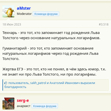
aMster
Moderator
Команда форума
18 Июн 2023
#3.518
Технарь - это тот, кто запоминает год рождения Льва
Толстого через основание натуральных логарифмов.
Гуманитарий - это тот, кто запоминает основание
натуральных логарифмов через год рождения Льва
Толстого.
Жертва ЕГЭ - это тот, кто не понял, в чём здесь юмор, т.к.
не знает ни про Льва Толстого, ни про логарифмы.
Б
пользователь
,
sakh_patrol
и
Анатолий Иванович
выразили
л
благодарность
а
г
о
serg-e
д
анархист
Команда форума
а
р