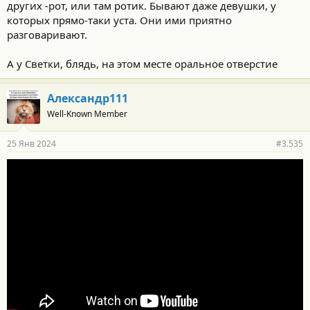
других -рот, или там ротик. Бывают даже девушки, у
т
и
которых прямо-таки уста. Они ими приятно
:
разговаривают.
А у Светки, блядь, на этом месте оральное отверстие
Александр111
Well-Known Member
25 Янв 2024
#3.535