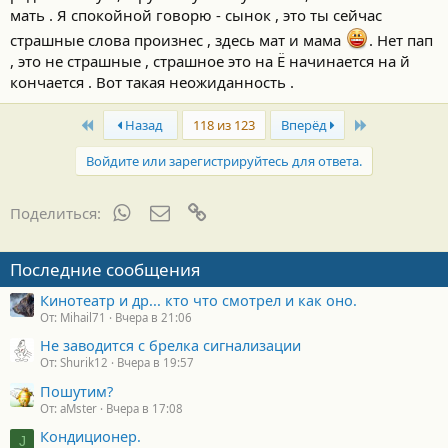
мать . Я спокойной говорю - сынок , это ты сейчас
страшные слова произнес , здесь мат и мама
. Нет пап
, это не страшные , страшное это на Ё начинается на й
кончается . Вот такая неожиданность .
First
Last
Назад
118 из 123
Вперёд
Войдите или зарегистрируйтесь для ответа.
WhatsApp
Электронная почта
Ссылка
Поделиться:
Последние сообщения
Кинотеатр и др... кто что смотрел и как оно.
От: Mihail71
Вчера в 21:06
Не заводится с брелка сигнализации
От: Shurik12
Вчера в 19:57
Пошутим?
От: aMster
Вчера в 17:08
Кондиционер.
J