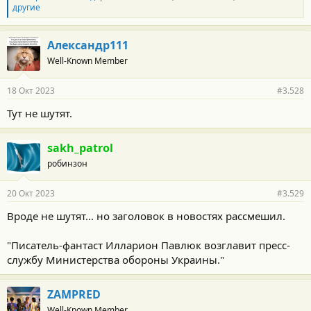
л
другие
а
г
о
Александр111
д
Well-Known Member
а
р
н
18 Окт 2023
#3.528
о
с
Тут не шутят.
т
и
:
sakh_patrol
робинзон
20 Окт 2023
#3.529
Вроде не шутят... но заголовок в новостях рассмешил.
"Писатель-фантаст Илларион Павлюк возглавит пресс-
службу Министерства обороны Украины."
ZAMPRED
Well-Known Member