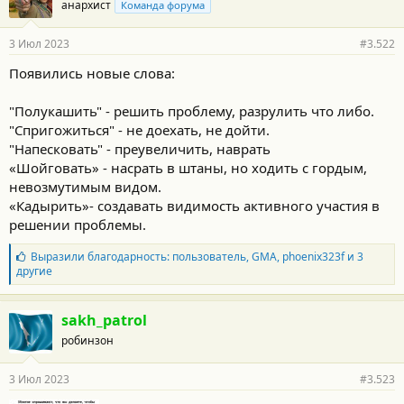
анархист
Команда форума
3 Июл 2023
#3.522
Появились новые слова:
"Полукашить" - решить проблему, разрулить что либо.
"Спригожиться" - не доехать, не дойти.
"Напесковать" - преувеличить, наврать
«Шойговать» - насрать в штаны, но ходить с гордым,
невозмутимым видом.
«Кадырить»- создавать видимость активного участия в
решении проблемы.
Б
Выразили благодарность:
пользователь
,
GMA
,
phoenix323f
и 3
л
другие
а
г
о
sakh_patrol
д
робинзон
а
р
н
3 Июл 2023
#3.523
о
с