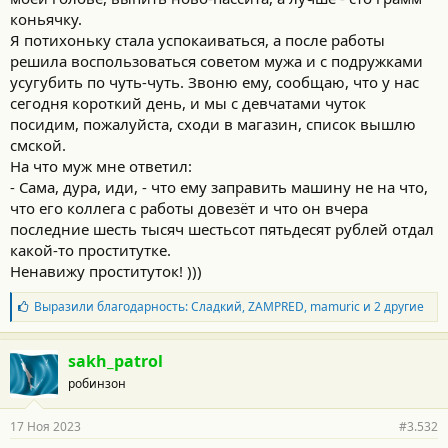
коньячку.
Я потихоньку стала успокаиваться, а после работы
решила воспользоваться советом мужа и с подружками
усугубить по чуть-чуть. Звоню ему, сообщаю, что у нас
сегодня короткий день, и мы с девчатами чуток
посидим, пожалуйста, сходи в магазин, список вышлю
смской.
На что муж мне ответил:
- Сама, дура, иди, - что ему заправить машину не на что,
что его коллега с работы довезёт и что он вчера
последние шесть тысяч шестьсот пятьдесят рублей отдал
какой-то проститутке.
Ненавижу проституток! )))
Б
Выразили благодарность:
Сладкий
,
ZAMPRED
,
mamuric
и 2 другие
л
а
г
sakh_patrol
о
робинзон
д
а
р
17 Ноя 2023
#3.532
н