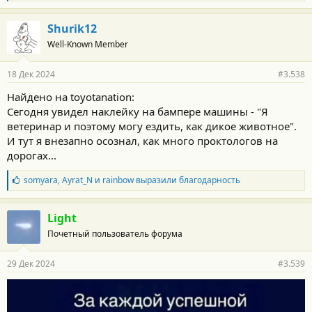
л
а
г
Shurik12
о
Well-Known Member
д
а
р
18 Дек 2024
#3.538
н
о
Найдено на toyotanation:
с
Сегодня увидел наклейку на бампере машины - "Я
т
и
ветеринар и поэтому могу ездить, как дикое животное".
:
И тут я внезапно осознал, как много проктологов на
дорогах...
Б
somyara
,
Ayrat_N
и
rainbow
выразили благодарность
л
а
г
Light
о
Почетный пользователь форума
д
а
р
29 Дек 2024
#3.539
н
о
с
т