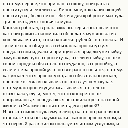
и
поэтому, первое, что пришло в голову, поиграть в
:
проститутку и её клиента. Лично мне, как начинающей
проститутке, было не по себе, и я для храбрости махнула
три по пятьдесят коньячка мужа.
Коньяк сработал, в роль вжилась серьёзно, после того
как наигрались, напомнила об оплате, муж достал из
кошелька пятьсот, сто и пятьдесят рублей - вот оплата. И
тут мне стало обидно за себя как за проститутку, я
предала свои идеалы и принципы, я вряд ли уже выйду
замуж, кому нужна проститутка, а если и выйду, то не в
своём городе и обязательно неудачно, за пропойцу, а
если и не за пропойцу, то он всё равно сопьётся, потому,
как узнает что я проститутка, а он обязательно узнает,
прошлое всегда всплывает, но это в лучшем случае,
потому как проституция засасывает, я что, плохо
оказывала услуги, может, что-то конкретно не
понравилось, я переделаю, я поставила крест на своей
жизни за Жалкие шестьсот пятьдесят рублей?..
И всё это выплеснула ему в лицо, на что он растерянно
ответил, что и не задумывался - каково проституткам, и
что первый раз в жизни пользуется интим-услугами, и