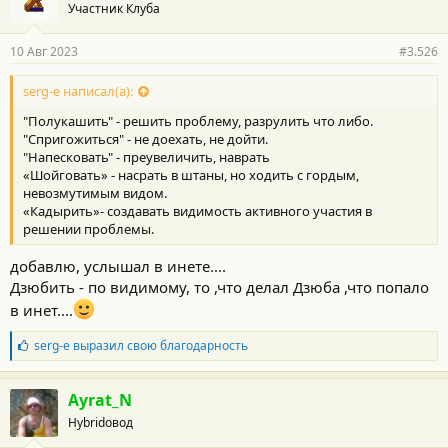
Участник Клуба
10 Авг 2023
#3.526
serg-e написал(а):
"Полукашить" - решить проблему, разрулить что либо.
"Спригожиться" - не доехать, не дойти.
"Напесковать" - преувеличить, наврать
«Шойговать» - насрать в штаны, но ходить с гордым,
невозмутимым видом.
«Кадырить»- создавать видимость активного участия в
решении проблемы.
добавлю, услышал в инете....
Дзюбить - по видимому, то ,что делал Дзюба ,что попало
в инет....
Б
serg-e
выразил свою благодарность
л
а
г
Ayrat_N
о
Hybridовод
д
а