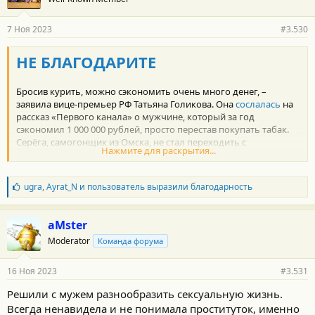
7 Ноя 2023
#3.530
НЕ БЛАГОДАРИТЕ
Бросив курить, можно сэкономить очень много денег, –
заявила вице-премьер РФ Татьяна Голикова. Она
сослалась
на
рассказ «Первого канала» о мужчине, который за год
сэкономил 1 000 000 рублей, просто перестав покупать табак.
Серёга, самогонщик из Омска, не стал переходить с
Нажмите для раскрытия...
баклажанной икры на белужью и сэкономил уже 2 000 000
рублей. Бюджетник из Сызрани Михаил здраво оценил свои
возможности и не стал приобретать вертолёт Robinson, а
Б
ugra
,
Ayrat_N
и
пользователь
выразили благодарность
продолжил ездить на маршрутке. Благодаря этому
л
смекалистый Михаил сохранил как минимум $700 000.
а
Новосибирский бомж Василий продолжает пить боярышник
г
aMster
вместо коньяка Henri IV Dudognon Heritage Cognac Grande
о
Moderator
Команда форума
д
Champagne, что экономит ему $2 000 000 в месяц. Дробильщик
а
бетона из Воронежа Валера отказался от покупки пентхауса в
р
Odeon Tower (Монако) за 300 000 000 евро, а купил в ипотеку на
16 Ноя 2023
#3.531
н
20 лет студию 11 кв м. в Новоебенёво, что сэкономило ему 299
о
Решили с мужем разнообразить сексуальную жизнь.
970 000 евро. Вы прослушали удивительные истории успеха от
с
Татьяны Голиковой
Всегда ненавидела и не понимала проституток, именно
т