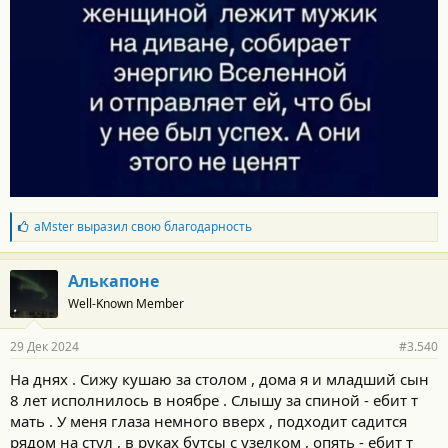
и
:
Б
aMster
выразил свою благодарность
л
а
г
Алькапоне
о
Well-Known Member
д
а
р
29 Дек 2024
#3.540
н
о
На днях . Сижу кушаю за столом , дома я и младший сын
с
8 лет исполнилось в ноябре . Слышу за спиной - ебит т
т
и
мать . У меня глаза немного вверх , подходит садится
:
рядом на стул , в руках бутсы с узелком , опять - ебит т