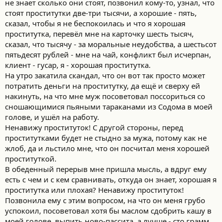
не знает сколько они стоят, позвонил кому-то, узнал, что
стоят проститутки две-три тысячи, а хорошие - пять,
сказал, чтобы я не беспокоилась и что я хорошая
проститутка, перевёл мне на карточку шесть тысяч,
сказал, что тысячу - за моральные неудобства, а шестьсот
пятьдесят рублей - мне на чай, конфликт был исчерпан,
клиент - гусар, я - хорошая проститутка.
На утро закатила скандал, что он вот так просто может
потратить деньги на проститутку, да ещё и сверху ей
накинуть, на что мне муж посоветовал поссориться со
сношающимися пьяными тараканами из Содома в моей
голове, и ушёл на работу.
Ненавижу проституток! С другой стороны, перед
проститутками будет не стыдно за мужа, потому как не
жлоб, да и льстило мне, что он посчитал меня хорошей
проституткой.
В обеденный перерыв мне пришла мысль, а вдруг ему
есть с чем и с кем сравнивать, откуда он знает, хорошая я
проститутка или плохая? Ненавижу проституток!
Позвонила ему с этим вопросом, на что он меня грубо
успокоил, посоветовал хотя бы маслом сдобрить кашу в
моей голове, выпить ново-пассита, а лучше - сто грамм