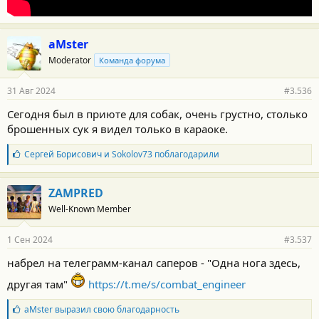
aMster
Moderator
Команда форума
31 Авг 2024
#3.536
Сегодня был в приюте для собак, очень грустно, столько
брошенных сук я видел только в караоке.
Б
Сергей Борисович
и
Sokolov73
поблагодарили
л
а
г
ZAMPRED
о
Well-Known Member
д
а
р
1 Сен 2024
#3.537
н
о
набрел на телеграмм-канал саперов - "Одна нога здесь,
с
т
другая там"
https://t.me/s/combat_engineer
и
:
Б
aMster
выразил свою благодарность