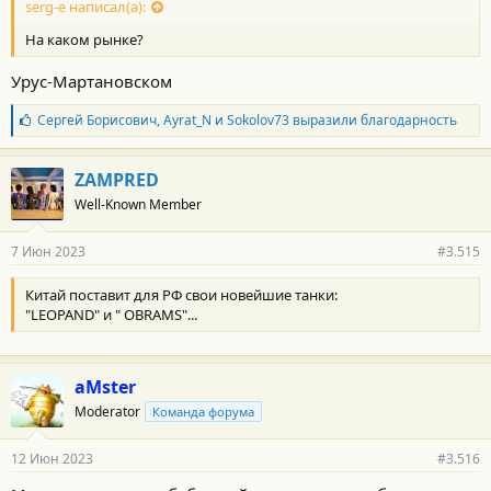
serg-e написал(а):
На каком рынке?
Урус-Мартановском
Б
Сергей Борисович
,
Ayrat_N
и
Sokolov73
выразили благодарность
л
а
г
ZAMPRED
о
Well-Known Member
д
а
р
7 Июн 2023
#3.515
н
о
с
Китай поставит для РФ свои новейшие танки:
т
"LEOPAND" и " OBRAMS"...
и
:
aMster
Moderator
Команда форума
12 Июн 2023
#3.516