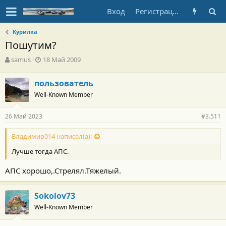
Вход
Регистрация
Курилка
Пошутим?
А
Д
samus
18 Май 2009
в
а
т
т
пользователь
о
а
Well-Known Member
р
н
т
а
е
ч
26 Май 2023
#3.511
м
а
ы
л
Владимир014 написал(а):
а
Лучше тогда АПС.
АПС хорошо,.Стрелял.Тяжелый.
Sokolov73
Well-Known Member