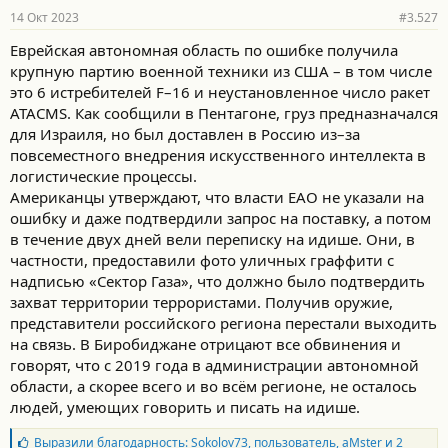
р
14 Окт 2023
#3.527
н
о
Еврейская автономная область по ошибке получила
с
крупную партию военной техники из США – в том числе
т
и
это 6 истребителей F–16 и неустановленное число ракет
:
ATACMS. Как сообщили в Пентагоне, груз предназначался
для Израиля, но был доставлен в Россию из–за
повсеместного внедрения искусственного интеллекта в
логистические процессы.
Американцы утверждают, что власти ЕАО не указали на
ошибку и даже подтвердили запрос на поставку, а потом
в течение двух дней вели переписку на идише. Они, в
частности, предоставили фото уличных граффити с
надписью «Сектор Газа», что должно было подтвердить
захват территории террористами. Получив оружие,
представители российского региона перестали выходить
на связь. В Биробиджане отрицают все обвинения и
говорят, что с 2019 года в администрации автономной
области, а скорее всего и во всём регионе, не осталось
людей, умеющих говорить и писать на идише.
Б
Выразили благодарность:
Sokolov73
,
пользователь
,
aMster
и 2