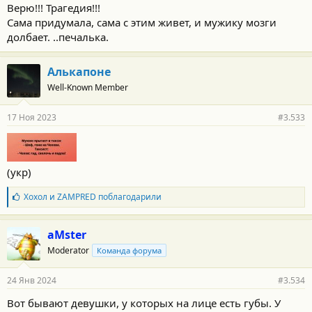
о
Верю!!! Трагедия!!!
с
Сама придумала, сама с этим живет, и мужику мозги
т
и
долбает. ..печалька.
:
Алькапоне
Well-Known Member
17 Ноя 2023
#3.533
(укр)
Б
Хохол
и
ZAMPRED
поблагодарили
л
а
г
aMster
о
Moderator
Команда форума
д
а
р
24 Янв 2024
#3.534
н
о
Вот бывают девушки, у которых на лице есть губы. У
с