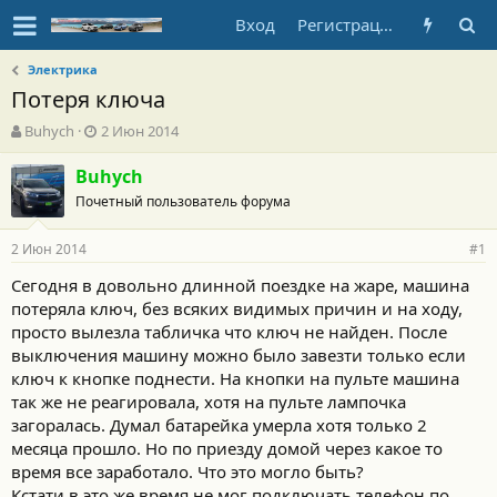
Вход
Регистрация
Электрика
Потеря ключа
А
Д
Buhych
2 Июн 2014
в
а
т
т
Buhych
о
а
Почетный пользователь форума
р
н
т
а
2 Июн 2014
е
ч
#1
м
а
Сегодня в довольно длинной поездке на жаре, машина
ы
л
потеряла ключ, без всяких видимых причин и на ходу,
а
просто вылезла табличка что ключ не найден. После
выключения машину можно было завезти только если
ключ к кнопке поднести. На кнопки на пульте машина
так же не реагировала, хотя на пульте лампочка
загоралась. Думал батарейка умерла хотя только 2
месяца прошло. Но по приезду домой через какое то
время все заработало. Что это могло быть?
Кстати в это же время не мог подключать телефон по