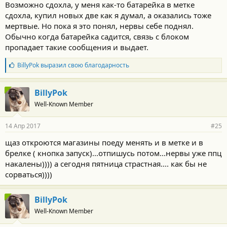
Возможно сдохла, у меня как-то батарейка в метке
сдохла, купил новых две как я думал, а оказались тоже
мертвые. Но пока я это понял, нервы себе поднял.
Обычно когда батарейка садится, связь с блоком
пропадает такие сообщения и выдает.
Б
BillyPok
выразил свою благодарность
л
а
г
BillyPok
о
Well-Known Member
д
а
р
14 Апр 2017
#25
н
о
щаз откроются магазины поеду менять и в метке и в
с
брелке ( кнопка запуск)...отпишусь потом...нервы уже ппц
т
и
накалены)))) а сегодня пятница страстная.... как бы не
:
сорваться))))
BillyPok
Well-Known Member