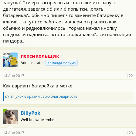
запуска" ? вчера загорелась и стал глючить запуск
т
и
двигателя, завелся с 5 или 6 попытки...опять
:
батарейка?...обычно пишет что замените батарейку в
ключе.... а тут все работает и двери открылись как
обычно и радиовлючилось , тормоз нажал кнопку
следом...и надпись.... кто то сталкивался?...сигнализация
пандора...
пепсикольщик
Administrator
Команда форума
14 Апр 2017
#22
Как вариант батарейка в метке.
Б
BillyPok
выразил свою благодарность
л
а
г
BillyPok
о
Well-Known Member
д
а
р
14 Апр 2017
#23
н