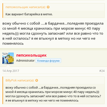
о
с
пепсикольщик написал(а):
т
Как вариант батарейка в метке.
и
:
вожу обычно с собой ....в бардачке...поледняя проездила
со мной 4 месяца хранилась при морозе минус 40 пару
недель))) могла сдохнуть запасная? или все равно что то
в ней осталось? я ее втыкнул в меткку но ни чего не
поменялось
пепсикольщик
Administrator
Команда форума
14 Апр 2017
#24
BillyPok написал(а):
вожу обычно с собой ....в бардачке...поледняя проездила со
мной 4 месяца хранилась при морозе минус 40 пару недель)))
могла сдохнуть запасная? или все равно что то в ней осталось?
я ее втыкнул в меткку но ни чего не поменялось