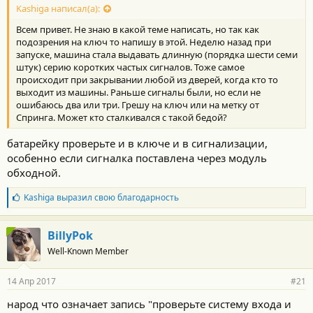
Kashiga написал(а):
Всем привет. Не знаю в какой теме написать, но так как
подозрения на ключ то напишу в этой. Неделю назад при
запуске, машина стала выдавать длинную (порядка шести семи
штук) серию коротких частых сигналов. Тоже самое
происходит при закрывании любой из дверей, когда кто то
выходит из машины. Раньше сигналы были, но если не
ошибаюсь два или три. Грешу на ключ или на метку от
Спринга. Может кто сталкивался с такой бедой?
батарейку проверьте и в ключе и в сигнализации,
особенно если сигналка поставлена через модуль
обходной.
Б
Kashiga
выразил свою благодарность
л
а
г
BillyPok
о
Well-Known Member
д
а
р
14 Апр 2017
#21
н
о
народ что означает запись "проверьте систему входа и
с