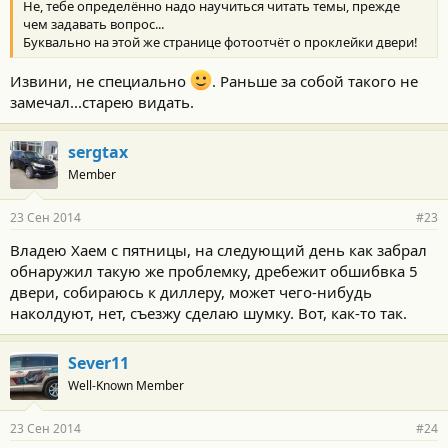
Не, тебе определённо надо научиться читать темы, прежде
чем задавать вопрос...
Буквально на этой же странице фотоотчёт о проклейки двери!
Извини, не специально
. Раньше за собой такого не
замечал...старею видать.
sergtax
Member
23 Сен 2014
#23
Владею Хаем с пятницы, на следующий день как забрал
обнаружил такую же проблемку, дребежит обшибвка 5
двери, собираюсь к диллеру, может чего-нибудь
наколдуют, нет, съезжу сделаю шумку. Вот, как-то так.
Sever11
Well-Known Member
23 Сен 2014
#24