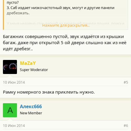
пусто?
3. Саб издает низкочастотный звук, могут и другие панели
дребезжать.
У меня недавно стук легкий из передней панели пошел, поиски
Нажмите для раскрытия...
привели к бутылке с водой в подстаканнике, под ней 10 рублей
лежали, и от этого симбиоза по нашим ровным дорогам шел
Багажник совершенно пустой, звук издаётся из крышки
неприятный стучок, а казалось, что он совершенно не оттуда...
багаж. даже при открытой 5 ой двери слышно как из неё
идёт дребезг..
MaZaY
Super Moderator
10 Июн 2014
#5
Рамку номерного знака приклеить нужно.
Алекс666
А
New Member
10 Июн 2014
#6