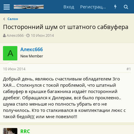
Вход
Регистрация
Салон
Посторонний шум от штатного сабвуфера
А
Д
Алекс666
10 Июн 2014
в
а
т
т
Алекс666
о
А
а
New Member
р
н
т
а
е
ч
10 Июн 2014
#1
м
а
ы
л
Добрый день, являюсь счастливым обладателем 3го
а
ХАЯ... Столкнулся с токой проблемой, что штатный
сабвуфер в крышке багажника издаёт посторонний
дребезг. Обращался к Дилерам, всё было проклеено..
шума стало меньше но полность убрать его не
получилось. Кто то сталкивался в комплектации люкс с
такой бедой((( или мне повезло!!!
RRC