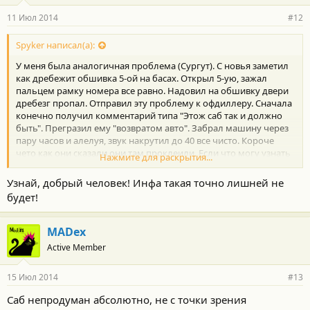
11 Июл 2014
#12
Spyker написал(а):
У меня была аналогичная проблема (Сургут). С новья заметил
как дребежит обшивка 5-ой на басах. Открыл 5-ую, зажал
пальцем рамку номера все равно. Надовил на обшивку двери
дребезг пропал. Отправил эту проблему к офдиллеру. Сначала
конечно получил комментарий типа "Этож саб так и должно
быть". Прегразил ему "возвратом авто". Забрал машину через
пару часов и алелуя, звук накрутил до 40 все чисто. Короче
чето как они сказали они там проклеили. Если что могу узнать
Нажмите для раскрытия...
точнее.
Узнай, добрый человек! Инфа такая точно лишней не
будет!
MADex
Active Member
15 Июл 2014
#13
Саб непродуман абсолютно, не с точки зрения