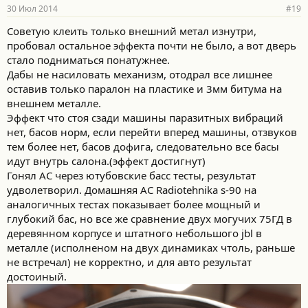
30 Июл 2014
#19
Советую клеить только внешний метал изнутри,
пробовал остальное эффекта почти не было, а вот дверь
стало подниматься понатужнее.
Дабы не насиловать механизм, отодрал все лишнее
оставив только паралон на пластике и 3мм битума на
внешнем металле.
Эффект что стоя сзади машины паразитных вибраций
нет, басов норм, если перейти вперед машины, отзвуков
тем более нет, басов дофига, следовательно все басы
идут внутрь салона.(эффект достигнут)
Гонял АС через ютубовские басс тесты, результат
удволетворил. Домашняя АС Radiotehnika s-90 на
аналогичных тестах показывает более мощный и
глубокий бас, но все же сравнение двух могучих 75ГД в
деревянном корпусе и штатного небольшого jbl в
металле (исполненом на двух динамиках чтоль, раньше
не встречал) не корректно, и для авто результат
достоиный.