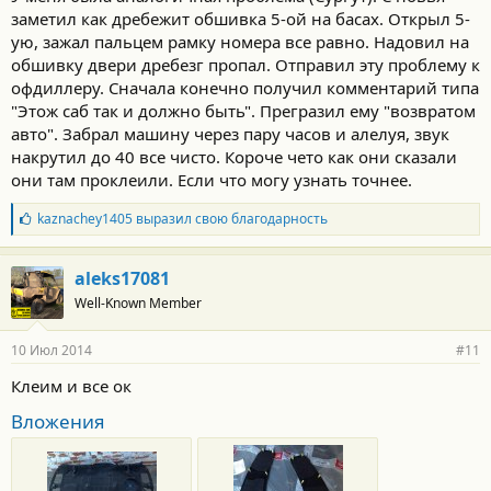
заметил как дребежит обшивка 5-ой на басах. Открыл 5-
ую, зажал пальцем рамку номера все равно. Надовил на
обшивку двери дребезг пропал. Отправил эту проблему к
офдиллеру. Сначала конечно получил комментарий типа
"Этож саб так и должно быть". Прегразил ему "возвратом
авто". Забрал машину через пару часов и алелуя, звук
накрутил до 40 все чисто. Короче чето как они сказали
они там проклеили. Если что могу узнать точнее.
Б
kaznachey1405
выразил свою благодарность
л
а
г
aleks17081
о
Well-Known Member
д
а
р
10 Июл 2014
#11
н
о
Клеим и все ок
с
т
Вложения
и
: