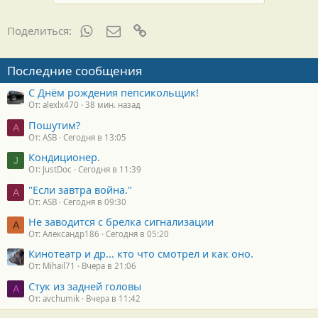
а
р
н
WhatsApp
Электронная почта
Ссылка
Поделиться:
о
с
т
Последние сообщения
и
:
С Днём рождения пепсикольщик!
От: alexlx470
38 мин. назад
Пошутим?
A
От: ASB
Сегодня в 13:05
Кондиционер.
J
От: JustDoc
Сегодня в 11:39
"Если завтра война."
A
От: ASB
Сегодня в 09:30
Не заводится с брелка сигнализации
А
От: Александр186
Сегодня в 05:20
Кинотеатр и др... кто что смотрел и как оно.
От: Mihail71
Вчера в 21:06
Стук из задней головы
A
От: avchumik
Вчера в 11:42