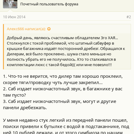
Почетный пользователь форума
10 Июн 2014
#2
Алекс666 написал(а):
Добрый день, являюсь счастливым обладателем 3го ХАЯ...
Столкнулся с токой проблемой, что штатный сабвуфер в
крышке багажника издаёт посторонний дребезг. Обращался к
Дилерам, всё было проклеено.. шума стало меньше но
полность убрать его не получилось. Кто то сталкивался в
комплектации люкс с такой бедой((( или мне повезло!!!
1. Что-то не верится, что дилер там хорошо проклеил,
скорее тяги/проводку чуть лучше закрепил...
2. Саб издает низкочастотный звук, в багажнике у вас
там пусто?
3. Саб издает низкочастотный звук, могут и другие
панели дребезжать.
У меня недавно стук легкий из передней панели пошел,
поиски привели к бутылке с водой в подстаканнике, под
ней 10 рублей лежали, и от этого симбиоза по нашим