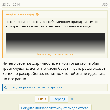
23 Сен 2014
#30
sergtax написал(а):
на счет скрипов, не считаю себя слишком придирчивым, но
этот треск не в какие рамки не лезет! Вобщем вот видео:
Нажмите для раскрытия...
Ничего себе придирчивость, на кой тогда саб, чтобы
треск слушать, денег не кисло берут - пусть решают...вот
конечно расстройство, понятно, что тойота не идеальна,
но все равно..
Б
Горец3
выразил свою благодарность
л
а
Last
г
1 из 3
Вперёд
о
д
Войдите или зарегистрируйтесь для ответа.