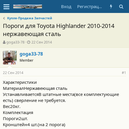
Вход
Регистрация
Купля-Продажа Запчастей
Пороги для Toyota Highlander 2010-2014
нержавеющая сталь
А
Д
goga33-78
22 Сен 2014
в
а
т
т
goga33-78
о
а
Member
р
н
т
а
22 Сен 2014
е
ч
#1
м
а
Характеристики
ы
л
МатериалНержавеющая сталь
а
УстанавливаетсяВ штатные места(все комплектующие
есть) сверление не требуется.
Вес20кг.
Комплектация
Пороги2шт.
Кронштейн4 шт.(на 2 порога)