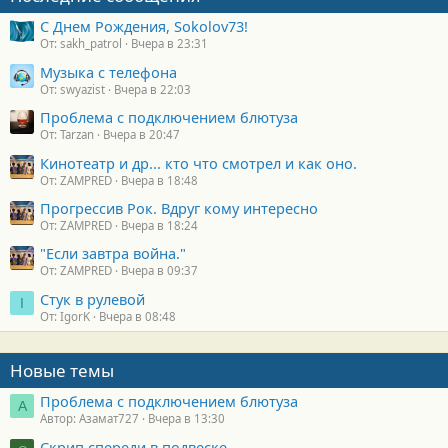
С Днем Рождения, Sokolov73!
От: sakh_patrol
Вчера в 23:31
Музыка с телефона
От: swyazist
Вчера в 22:03
Проблема с подключением блютуза
От: Tarzan
Вчера в 20:47
Кинотеатр и др... кто что смотрел и как оно.
От: ZAMPRED
Вчера в 18:48
Прогрессив Рок. Вдруг кому интересно
От: ZAMPRED
Вчера в 18:24
"Если завтра война."
От: ZAMPRED
Вчера в 09:37
Стук в рулевой
I
От: IgorK
Вчера в 08:48
Новые темы
Проблема с подключением блютуза
А
Автор: Азамат727
Вчера в 13:30
Скрип спереди в подвеске.