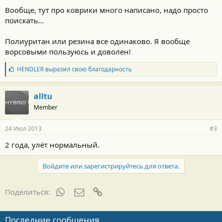
Вообще, тут про коврики много написано, надо просто
поискать...
Полиуритан или резина все одинаково. Я вообще
ворсовыми пользуюсь и доволен!
Б
HENDLER
выразил свою благодарность
л
а
г
alltu
о
Member
д
а
р
24 Июл 2013
#3
н
о
2 года, улёт нормальный.
с
т
и
Войдите или зарегистрируйтесь для ответа.
:
WhatsApp
Электронная почта
Ссылка
Поделиться:
Последние сообщения