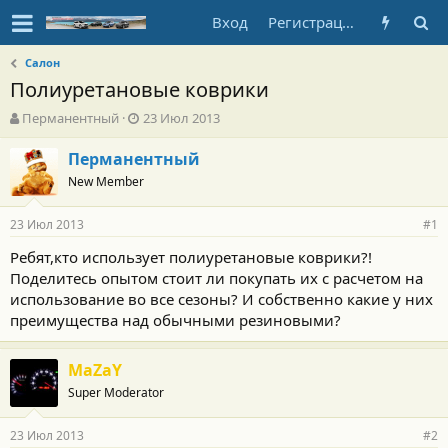
Вход
Регистрация
Салон
Полиуретановые коврики
А
Д
Перманентный
23 Июл 2013
в
а
т
т
Перманентный
о
а
New Member
р
н
т
а
23 Июл 2013
е
ч
#1
м
а
Ребят,кто использует полиуретановые коврики?!
ы
л
Поделитесь опытом стоит ли покупать их с расчетом на
а
использование во все сезоны? И собственно какие у них
преимущества над обычными резиновыми?
MaZaY
Super Moderator
23 Июл 2013
#2