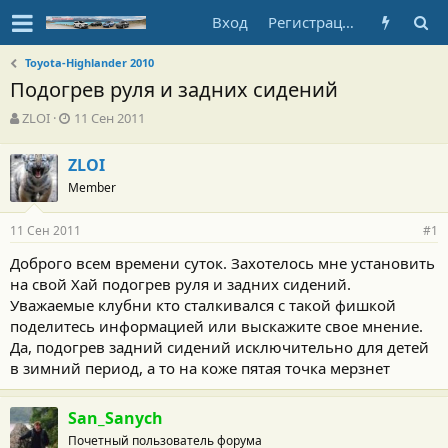
Вход
Регистрация
Toyota-Highlander 2010
Подогрев руля и задних сидений
А
Д
ZLOI
11 Сен 2011
в
а
т
т
ZLOI
о
а
Member
р
н
т
а
е
ч
11 Сен 2011
#1
м
а
ы
л
Доброго всем времени суток. Захотелось мне установить
а
на свой Хай подогрев руля и задних сидений.
Уважаемые клубни кто сталкивался с такой фишкой
поделитесь информацией или выскажите свое мнение.
Да, подогрев задний сидений исключительно для детей
в зимний период, а то на коже пятая точка мерзнет
San_Sanych
Почетный пользователь форума