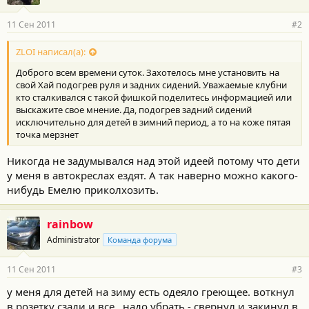
11 Сен 2011
#2
ZLOI написал(а):
Доброго всем времени суток. Захотелось мне установить на
свой Хай подогрев руля и задних сидений. Уважаемые клубни
кто сталкивался с такой фишкой поделитесь информацией или
выскажите свое мнение. Да, подогрев задний сидений
исключительно для детей в зимний период, а то на коже пятая
точка мерзнет
Никогда не задумывался над этой идеей потому что дети
у меня в автокреслах ездят. А так наверно можно какого-
нибудь Емелю приколхозить.
rainbow
Administrator
Команда форума
11 Сен 2011
#3
у меня для детей на зиму есть одеяло греющее. воткнул
в розетку сзади и все.. надо убрать - свернул и закинул в