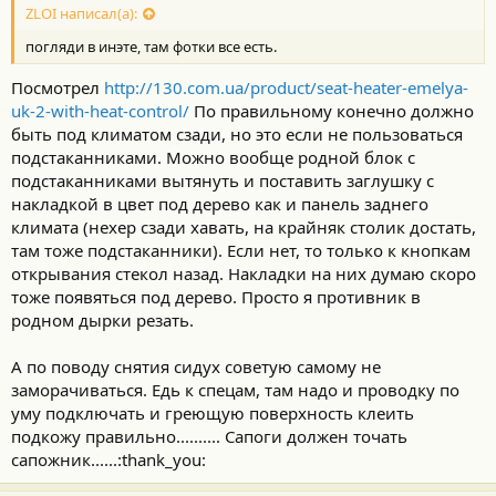
ZLOI написал(а):
погляди в инэте, там фотки все есть.
Посмотрел
http://130.com.ua/product/seat-heater-emelya-
uk-2-with-heat-control/
По правильному конечно должно
быть под климатом сзади, но это если не пользоваться
подстаканниками. Можно вообще родной блок с
подстаканниками вытянуть и поставить заглушку с
накладкой в цвет под дерево как и панель заднего
климата (нехер сзади хавать, на крайняк столик достать,
там тоже подстаканники). Если нет, то только к кнопкам
открывания стекол назад. Накладки на них думаю скоро
тоже появяться под дерево. Просто я противник в
родном дырки резать.
А по поводу снятия сидух советую самому не
заморачиваться. Едь к спецам, там надо и проводку по
уму подключать и греющую поверхность клеить
подкожу правильно.......... Сапоги должен точать
сапожник......:thank_you: