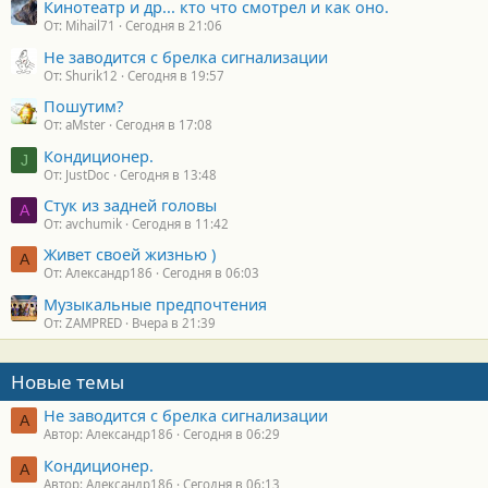
Кинотеатр и др... кто что смотрел и как оно.
От: Mihail71
Сегодня в 21:06
Не заводится с брелка сигнализации
От: Shurik12
Сегодня в 19:57
Пошутим?
От: aMster
Сегодня в 17:08
Кондиционер.
J
От: JustDoc
Сегодня в 13:48
Стук из задней головы
A
От: avchumik
Сегодня в 11:42
Живет своей жизнью )
А
От: Александр186
Сегодня в 06:03
Музыкальные предпочтения
От: ZAMPRED
Вчера в 21:39
Новые темы
Не заводится с брелка сигнализации
А
Автор: Александр186
Сегодня в 06:29
Кондиционер.
А
Автор: Александр186
Сегодня в 06:13