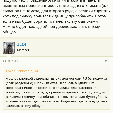
подумал (если раздельно) кнопки втюхать в панель
выдвижных подстаканников, ниже заднего климата (для
стаканов не помеха) для второго ряда, а релюхи спрятать
хоть под сидуху водителя к днищу присобачить. Потом
если надо будет убрать, то панельку эту с дырками
можно будет накладкой под дерево заклеить в тему
общую.
ZLOI
Member
4 Окт 2011
#13
Хохол написал(а):
А реле с кнопкой отдельная штука или монолит? Я бы подумал
(если раздельно) кнопки втюхать в панель выдвижных
подстаканников, ниже заднего климата (для стаканов не
помеха) для второго ряда, а релюхи спрятать хоть под сидуху
водителя к днищу присобачить. Потом если надо будет убрать,
то панельку эту с дырками можно будет накладкой под дерево
заклеить в тему общую.