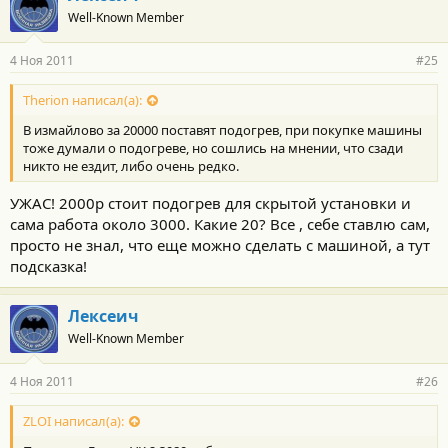
Well-Known Member
4 Ноя 2011
#25
Therion написал(а):
В измайлово за 20000 поставят подогрев, при покупке машины
тоже думали о подогреве, но сошлись на мнении, что сзади
никто не ездит, либо очень редко.
УЖАС! 2000р стоит подогрев для скрытой установки и
сама работа около 3000. Какие 20? Все , себе ставлю сам,
просто не знал, что еще можно сделать с машиной, а тут
подсказка!
Лексеич
Well-Known Member
4 Ноя 2011
#26
ZLOI написал(а):