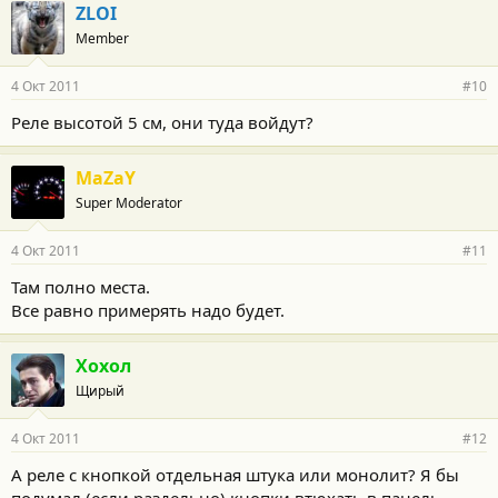
ZLOI
Member
4 Окт 2011
#10
Реле высотой 5 см, они туда войдут?
MaZaY
Super Moderator
4 Окт 2011
#11
Там полно места.
Все равно примерять надо будет.
Хохол
Щирый
4 Окт 2011
#12
А реле с кнопкой отдельная штука или монолит? Я бы