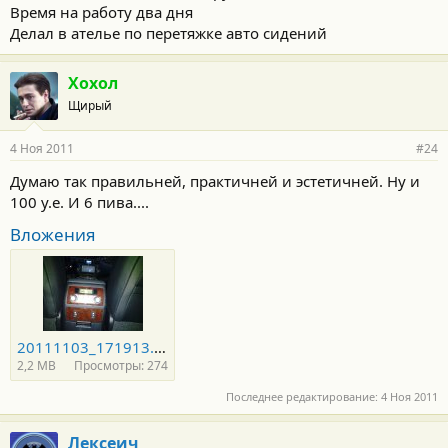
Время на работу два дня
Делал в ателье по перетяжке авто сидений
Хохол
Щирый
4 Ноя 2011
#24
Думаю так правильней, практичней и эстетичней. Ну и
100 у.е. И 6 пива....
Вложения
20111103_171913.jpg
2,2 MB
Просмотры: 274
Последнее редактирование:
4 Ноя 2011
Лексеич