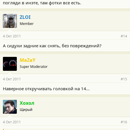
погляди в инэте, там фотки все есть.
ZLOI
Member
4 Окт 2011
#14
А сидухи задние как снять, без повреждений?
MaZaY
Super Moderator
4 Окт 2011
#15
Наверное откручивать головкой на 14...
Хохол
Щирый
4 Окт 2011
#16