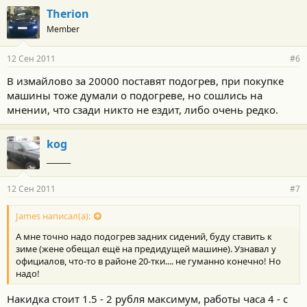
Therion
Member
12 Сен 2011
#6
В измайлово за 20000 поставят подогрев, при покупке
машины тоже думали о подогреве, но сошлись на
мнении, что сзади никто не ездит, либо очень редко.
kog
_______
12 Сен 2011
#7
James написал(а):
А мне точно надо подогрев задних сидений, буду ставить к
зиме (жене обещал ещё на предидущей машине). Узнавал у
официалов, что-то в районе 20-тки.... не гуманно конечно! Но
надо!
Накидка стоит 1.5 - 2 рубля максимум, работы часа 4 - с