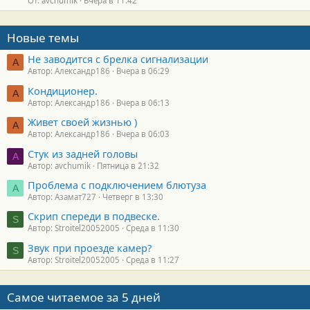
От: avchumik
Вчера в 11:42
Новые темы
Не заводится с брелка сигнализации
А
Автор: Александр186
Вчера в 06:29
Кондиционер.
А
Автор: Александр186
Вчера в 06:13
Живет своей жизнью )
А
Автор: Александр186
Вчера в 06:03
Стук из задней головы
A
Автор: avchumik
Пятница в 21:32
Проблема с подключением блютуза
А
Автор: Азамат727
Четверг в 13:30
Скрип спереди в подвеске.
S
Автор: Stroitel20052005
Среда в 11:30
Звук при проезде камер?
S
Автор: Stroitel20052005
Среда в 11:27
Самое читаемое за 5 дней