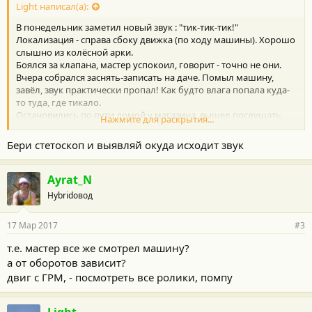
Light написал(а):
В понедельник заметил новый звук : "тик-тик-тик!"
Локализация - справа сбоку движка (по ходу машины). Хорошо
слышно из колёсной арки.
Боялся за клапана, мастер успокоил, говорит - точно не они.
Вчера собрался заснять-записать на даче. Помыл машину,
завёл, звук практически пропал! Как будто влага попала куда-
то туда, где тикало.
Остановились по пути домой у магазина, вышел послушать,
Нажмите для раскрытия...
опять тикает! Ну и записал (стемнело уже).
Бери стетоскоп и выявляй окуда исходит звук
В общем, у кого какие мысли?
Ayrat_N
Hybridовод
17 Мар 2017
#3
т.е. мастер все же смотрел машину?
а от оборотов зависит?
двиг с ГРМ, - посмотреть все ролики, помпу