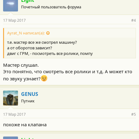
Light
Почетный пользователь форума
17 Мар 2017
#4
Ayrat_N написал(а):
т.е. мастер все же смотрел машину?
а от оборотов зависит?
двиг с ГРМ, - посмотреть все ролики, помпу
Мастер слушал.
Это понятно, что смотреть все ролики и т.д. А может кто
по звуку узнает?
GENUS
Путник
17 Мар 2017
#5
похоже на клапана