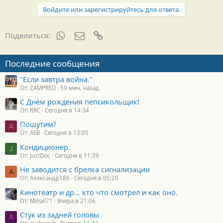
Войдите или зарегистрируйтесь для ответа.
WhatsApp
Электронная почта
Ссылка
Поделиться:
Последние сообщения
"Если завтра война."
От: ZAMPRED
59 мин. назад
С Днём рождения пепсикольщик!
От: RRC
Сегодня в 14:34
Пошутим?
A
От: ASB
Сегодня в 13:05
Кондиционер.
J
От: JustDoc
Сегодня в 11:39
Не заводится с брелка сигнализации
А
От: Александр186
Сегодня в 05:20
Кинотеатр и др... кто что смотрел и как оно.
От: Mihail71
Вчера в 21:06
Стук из задней головы
A