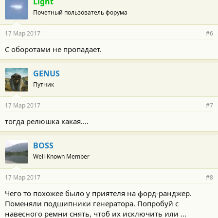
Light
Почетный пользователь форума
17 Мар 2017
#6
С оборотами не пропадает.
GENUS
Путник
17 Мар 2017
#7
тогда релюшка какая....
BOSS
Well-Known Member
17 Мар 2017
#8
Чего то похожее было у приятеля на форд-ранджер.
Поменяли подшипники генератора. Попробуй с
навесного ремни снять, чтоб их исключить или ...