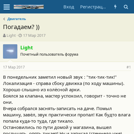
Вход
Регистрация
Двигатель
Погадаем? ))
А
Д
Light
17 Мар 2017
в
а
т
т
Light
о
а
Почетный пользователь форума
р
н
т
а
17 Мар 2017
е
ч
#1
м
а
В понедельник заметил новый звук : "тик-тик-тик!"
ы
л
Локализация - справа сбоку движка (по ходу машины).
а
Хорошо слышно из колёсной арки.
Боялся за клапана, мастер успокоил, говорит - точно не
они.
Вчера собрался заснять-записать на даче. Помыл
машину, завёл, звук практически пропал! Как будто влага
попала куда-то туда, где тикало.
Остановились по пути домой у магазина, вышел
послушать, опять тикает! Ну и записал (стемнело уже).