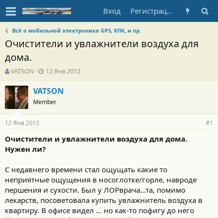
Вход
Регистрация
Всё о мобильной электронике GPS, КПК, и пр.
Очистители и увлажнители воздуха для
дома.
А
Д
VATSON
12 Янв 2012
в
а
т
т
VATSON
о
а
Member
р
н
т
а
12 Янв 2012
е
ч
#1
м
а
Очистители и увлажнители воздуха для дома.
ы
л
Нужен ли?
а
С недавнего времени стал ощущать какие то
неприятные ощущения в носоглотке/горле, навроде
першения и сухости. Был у ЛОРврача...та, помимо
лекарств, посоветовала купить увлажнитель воздуха в
квартиру. В офисе видел ... но как-то пофигу до него