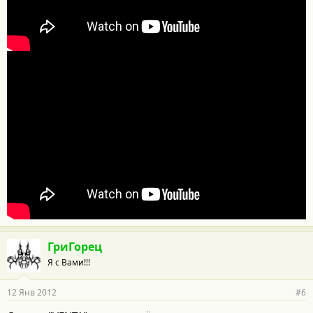
ГриГорец
Я с Вами!!!
12 Янв 2012
#6