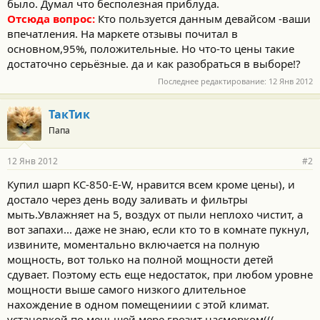
было. Думал что бесполезная приблуда.
Отсюда вопрос:
Кто пользуется данным девайсом -ваши
впечатления. На маркете отзывы почитал в
основном,95%, положительные. Но что-то цены такие
достаточно серьёзные. да и как разобраться в выборе!?
Последнее редактирование:
12 Янв 2012
ТакТик
Папа
12 Янв 2012
#2
Купил шарп KC-850-E-W, нравится всем кроме цены), и
достало через день воду заливать и фильтры
мыть.Увлажняет на 5, воздух от пыли неплохо чистит, а
вот запахи... даже не знаю, если кто то в комнате пукнул,
извините, моментально включается на полную
мощность, вот только на полной мощности детей
сдувает. Поэтому есть еще недостаток, при любом уровне
мощности выше самого низкого длительное
нахождение в одном помещениии с этой климат.
установкой по меньшей мере грозит насморком(((