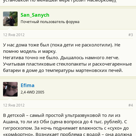
San_Sanych
Почетный пользователь форума
12 Янв 2012
#3
У нас дома тоже был (пока дети не расколотили). Не
помню модель и марку.
Негатива точно не было. Дышалось намного легче.
Учитывая пластиковые стеклопакеты и раскочегаренные
батареи в доме до температуры мартеновских печей.
Efima
2,4 4WD 2005
12 Янв 2012
#4
В детской – самый простой ультразвуковой то ли из
Ашана, то ли из Оби (цена вопроса до 4 тыс. рублей). С
гигроскопом. За ночь поднимает влажность с «сухо» до
«комфортно». Возникает проблема с водой – она должна