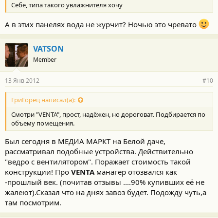
Себе, типа такого увлажнителя хочу
А в этих панелях вода не журчит? Ночью это чревато
VATSON
Member
13 Янв 2012
#10
ГриГорец написал(а):
Смотри "VENTA", прост, надёжен, но дороговат. Подбирается по
объему помещения.
Был сегодня в МЕДИА МАРКТ на Белой даче,
рассматривал подобные устройства. Действительно
"ведро с вентилятором". Поражает стоимость такой
конструкции! Про
VENTA
манагер отозвался как
-прошлый век. (почитав отзывы ....90% купивших её не
жалеют).Сказал что на днях завоз будет. Подожду чуть,а
там посмотрим.