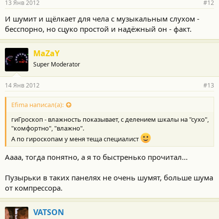
13 Янв 2012
#12
И шумит и щёлкает для чела с музыкальным слухом -
бесспорно, но сцуко простой и надёжный он - факт.
MaZaY
Super Moderator
14 Янв 2012
#13
Efima написал(а):
гиГроскоп - влажность показывает, с делением шкалы на "сухо",
"комфортно", "влажно".
А по гироскопам у меня теща специалист
Аааа, тогда понятно, а я то быстренько прочитал...
Пузырьки в таких панелях не очень шумят, больше шума
от компрессора.
VATSON