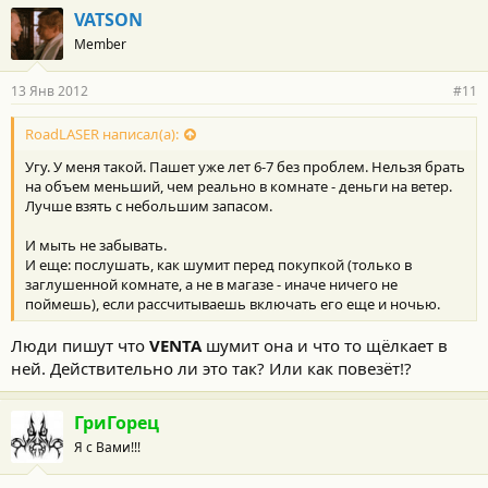
VATSON
Member
13 Янв 2012
#11
RoadLASER написал(а):
Угу. У меня такой. Пашет уже лет 6-7 без проблем. Нельзя брать
на объем меньший, чем реально в комнате - деньги на ветер.
Лучше взять с небольшим запасом.
И мыть не забывать.
И еще: послушать, как шумит перед покупкой (только в
заглушенной комнате, а не в магазе - иначе ничего не
поймешь), если рассчитываешь включать его еще и ночью.
Люди пишут что
VENTA
шумит она и что то щёлкает в
ней. Действительно ли это так? Или как повезёт!?
ГриГорец
Я с Вами!!!