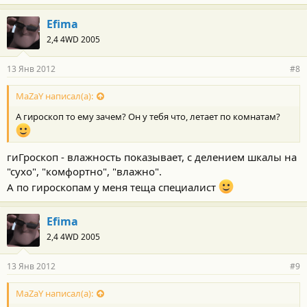
Efima
2,4 4WD 2005
13 Янв 2012
#8
MaZaY написал(а):
А гироскоп то ему зачем? Он у тебя что, летает по комнатам?
гиГроскоп - влажность показывает, с делением шкалы на
"сухо", "комфортно", "влажно".
А по гироскопам у меня теща специалист
Efima
2,4 4WD 2005
13 Янв 2012
#9
MaZaY написал(а):