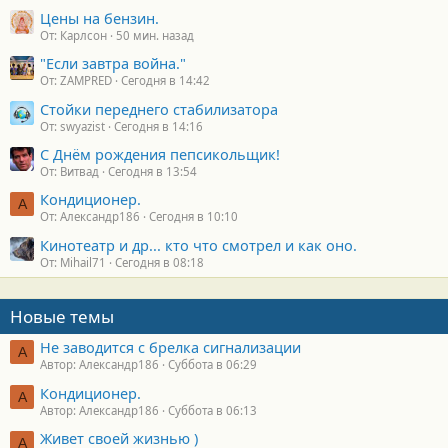
Цены на бензин.
От: Карлсон
50 мин. назад
"Если завтра война."
От: ZAMPRED
Сегодня в 14:42
Стойки переднего стабилизатора
От: swyazist
Сегодня в 14:16
С Днём рождения пепсикольщик!
От: Витвад
Сегодня в 13:54
Кондиционер.
А
От: Александр186
Сегодня в 10:10
Кинотеатр и др... кто что смотрел и как оно.
От: Mihail71
Сегодня в 08:18
Новые темы
Не заводится с брелка сигнализации
А
Автор: Александр186
Суббота в 06:29
Кондиционер.
А
Автор: Александр186
Суббота в 06:13
Живет своей жизнью )
А